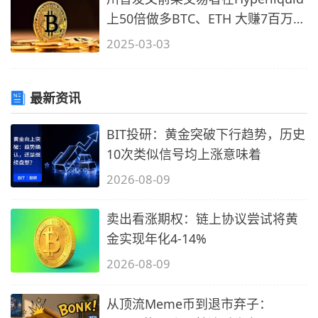
上50倍做多BTC、ETH 大赚7百万美
元
2025-03-03
最新资讯
BIT投研：黄金突破下行趋势，历史
10次类似信号均上涨意味着
2026-08-09
卖出看涨期权：链上协议尝试将黄
金实现年化4-14%
2026-08-09
从顶流Meme币到退市弃子：