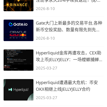
2)
2026-8-10
Gate大门上新最多的交易平台,各种
新币空投奖励、数量有限先到先
得…
2026-8-10
Hyperliquid金库再遭攻击，CEX助
攻上币JELLYJELLY：一场螳螂捕蝉，
黄雀
2025-03-27
Hyperliquid遭遇最大危机：币安
OKX相继上线JELLYJELLY合约
2025-03-27