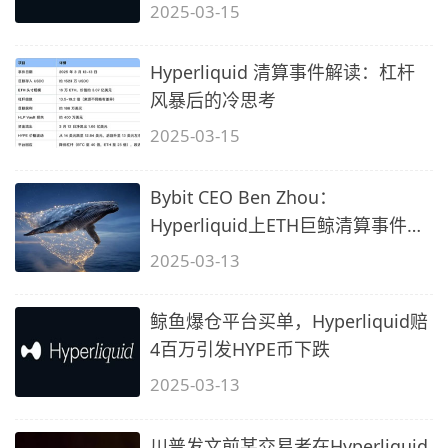
2025-03-15
Hyperliquid 清算事件解读：杠杆
风暴后的冷思考
2025-03-15
Bybit CEO Ben Zhou：
Hyperliquid上ETH巨鲸清算事件显
示DEX高杠杆风险
2025-03-13
鲸鱼爆仓平台买单，Hyperliquid赔
4百万引发HYPE币下跌
2025-03-13
川普发文前某交易者在Hyperliquid