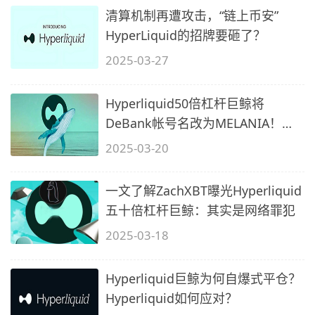
清算机制再遭攻击，“链上币安”
HyperLiquid的招牌要砸了？
2025-03-27
Hyperliquid50倍杠杆巨鲸将
DeBank帐号名改为MELANIA！
ZachXBT将曝光其
2025-03-20
一文了解ZachXBT曝光Hyperliquid
五十倍杠杆巨鲸：其实是网络罪犯
2025-03-18
Hyperliquid巨鲸为何自爆式平仓？
Hyperliquid如何应对？