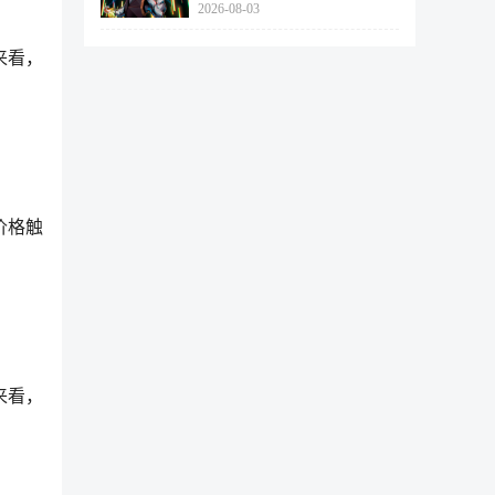
2026-08-03
462个
来看，
。
价格触
来看，
。