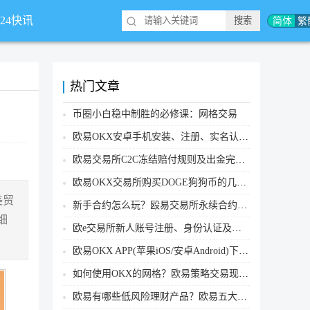
简体
繁
*24快讯
热门文章
币圈小白稳中制胜的必修课：网格交易
欧易OKX安卓手机安装、注册、实名认证、买币转账新手实操教程
欧易交易所C2C冻结赔付规则及出金完整流程
欧易OKX交易所购买DOGE狗狗币的几个方式汇总
美贸
新手合约怎么玩？殴易交易所永续合约操作步骤教程(APP/Web端)
细
欧e交易所新人账号注册、身份认证及安全设置教程
欧易OKX APP(苹果iOS/安卓Android)下载图文教程
如何使用OKX的网格？欧易策略交易现货网格新手操作流程
欧易有哪些低风险理财产品？欧易五大低风险理财产品详细介绍