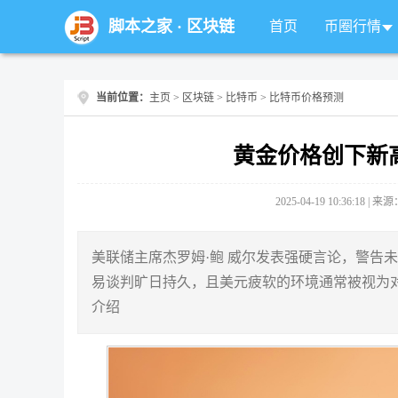
脚本之家
·
区块链
首页
币圈行情
当前位置：
主页
>
区块链
>
比特币
> 比特币价格预测
黄金价格创下新
2025-04-19 10:36:18 |
美联储主席杰罗姆·鲍 威尔发表强硬言论，警告
易谈判旷日持久，且美元疲软的环境通常被视为
介绍