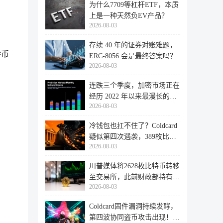
为什么7709等杠杆ETF，本质
上是一种天然负EV产品？
2026-08-03
存续 40 年的证券对账难题，
特币
ERC-8056 会是最终答案吗？
2026-08-03
连跌三个季度，加密市场正在
经历 2022 年以来最漫长的退
2026-08-03
潮
冷钱包也扛不住了？Coldcard
疑似第四次遇袭，389枚比特
2026-08-03
币失
川普媒体将2628枚比特币转移
至交易所，此前财政部持有的
2026-08-03
比特
Coldcard固件漏洞持续发酵，
第四波协同盗币攻击出现！