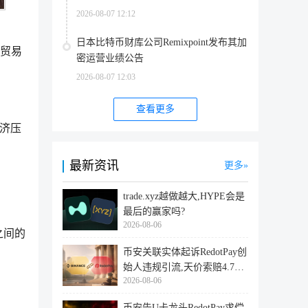
2026-08-07 12:12
日本比特币财库公司Remixpoint发布其加
美贸易
密运营业绩公告
2026-08-07 12:03
查看更多
经济压
最新资讯
更多
trade.xyz越做越大,HYPE会是
最后的赢家吗?
2026-08-06
之间的
币安关联实体起诉RedotPay创
始人违规引流,天价索赔4.728
2026-08-06
亿美
币安告U卡龙头RedotPay求偿