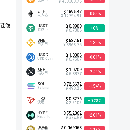
比特币
¥ 433380.75
ETH
$ 1896.47
-0.55%
以太坊
¥ 12794.91
可能确
USDT
$ 0.9988
+0%
泰达币
¥ 6.7386
BNB
$ 587.51
-1.39%
币安币
¥ 3963.75
USDC
$ 1.0006
-0.01%
USD Coin
¥ 6.7507
XRP
$ 1.0209
-2.49%
瑞波币
¥ 6.8877
SOL
$ 72.6672
-1.54%
Solana
¥ 490.26
TRX
$ 0.3276
+0.28%
波场
¥ 2.2102
HYPE
$ 55.2862
-2.01%
Hyperliquid
¥ 372.99
DOGE
$ 0.069063
-1.13%