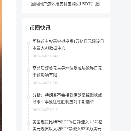
国内用户怎么用支付宝购买USDT？(欧易交易所为例)
币圈快讯
阿联酋主权基金拟投资1万亿日元建设日
本最大AI数据中心
2026-08-07 12:40
高盛质疑美元主导地位受威胁论称日元
干预影响有限
2026-08-07 12:35
分析：特朗普不会接受伊朗掌控海峡或
寻求军事象征性胜利应对中期选举
2026-08-07 12:17
美国现货比特币ETF昨日净流入1.376亿
美元现货以太坊ETF净流入9210万美元