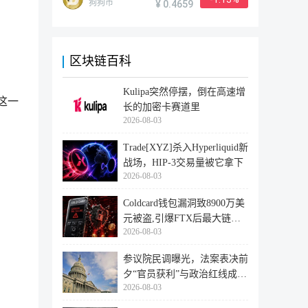
狗狗币
¥ 0.4659
区块链百科
Kulipa突然停摆，倒在高速增
破这一
长的加密卡赛道里
2026-08-03
Trade[XYZ]杀入Hyperliquid新
战场，HIP-3交易量被它拿下
2026-08-03
Coldcard钱包漏洞致8900万美
元被盗,引爆FTX后最大链上
2026-08-03
迁移潮
参议院民调曝光，法案表决前
夕“官员获利”与政治红线成最
2026-08-03
大