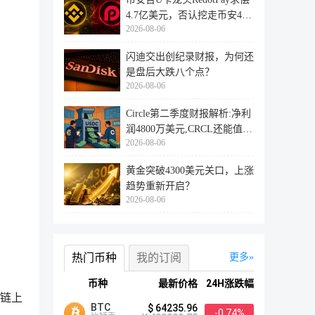
4.7亿美元，否认挖走币安47
2026-08-06
万用户
闪迪交出创纪录财报，为何还
是盘后大跌八个点？
2026-08-06
Circle第二季度财报解析:净利
润4800万美元,CRCL还能值得
2026-08-06
投资
黄金突破4300美元关口，上涨
趋势重新开启？
2026-08-06
热门币种
我的订阅
更多
币种
最新价格
24H涨跌幅
和链上
BTC
$ 64235.96
-0.74%