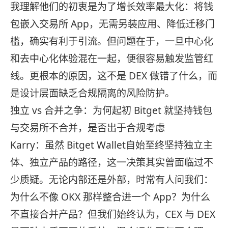
我理解他们的初衷是为了增⻓效率最⼤化：将钱
包嵌⼊交易所 App，⽆需另装应⽤、降低迁移⻔
槛，确实有利于引流。但问题在于，⼀旦中⼼化
和去中⼼化体验混在⼀起，便很容易触发监管红
线。更根本的原因，这不是 DEX 做错了什么，⽽
是设计层⾯缺乏合规隔离的⻛险防护。
独立 vs 合并之争：为何起初 Bitget 就坚持钱包
与交易所不合并，是否出于合规考虑
Karry：虽然 Bitget Wallet⾃始⾄终坚持独立主
体、独立产品的路径，这⼀决策其实曾⾯临过不
少质疑。⽆论内部还是外部，时常有⼈问我们：
为什么不像 OKX 那样整合进⼀个 App？为什么
不直接合并产品？但我们始终认为，CEX 与 DEX