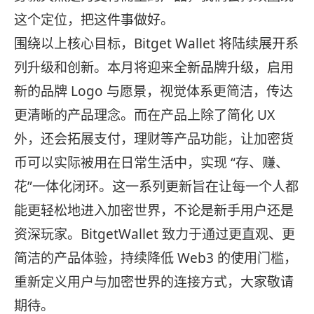
这个定位，把这件事做好。
围绕以上核⼼⽬标，Bitget Wallet 将陆续展开系
列升级和创新。本⽉将迎来全新品牌升级，启⽤
新的品牌 Logo 与愿景，视觉体系更简洁，传达
更清晰的产品理念。⽽在产品上除了简化 UX
外，还会拓展⽀付，理财等产品功能，让加密货
币可以实际被⽤在⽇常⽣活中，实现 “存、赚、
花”⼀体化闭环。这⼀系列更新旨在让每⼀个⼈都
能更轻松地进⼊加密世界，不论是新⼿⽤⼾还是
资深玩家。BitgetWallet 致⼒于通过更直观、更
简洁的产品体验，持续降低 Web3 的使⽤⻔槛，
重新定义⽤⼾与加密世界的连接⽅式，⼤家敬请
期待。