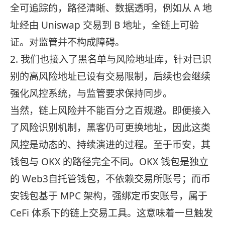
全可追踪的，路径清晰、数据透明，例如从 A 地
址经由 Uniswap 交易到 B 地址，全链上可验
证。对监管并不构成障碍。
2. 我们也接⼊了⿊名单与⻛险地址库，针对已识
别的⾼⻛险地址已设有交易限制，后续也会继续
强化⻛控系统，与监管要求保持同步。
当然，链上⻛险并不能百分之百规避。即便接⼊
了⻛险识别机制，⿊客仍可更换地址，因此这类
⻛控是动态的、持续演进的过程。⾄于币安，其
钱包与 OKX 的路径完全不同。OKX 钱包是独⽴
的 Web3⾃托管钱包，不依赖交易所账号；⽽币
安钱包基于 MPC 架构，强绑定币安账号，属于
CeFi 体系下的链上交易⼯具。这意味着⼀旦触发