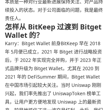
本质是⼀种对⾏业最新进展保持关注、对产品持
续投⼊的状态。对于公司⾯临的问题，我是最终
责任⼈。
怎样从 BitKeep 过渡到 Bitget
Wallet 的？
Karry：Bitget Wallet 前⾝BitKeep 早在 2018
年 5⽉便已成⽴，2021 年 Bitget 进⾏战略投资
后，于 2022 年实现完全并购，并于 2023 年正
式品牌升级为 Bitget Wallet。尤其在 2020 到
2021 年的 DeFiSummer 期间，Bitget Wallet
在中国市场引起较⼤关注。当时 Uniswap 刚刚
兴起，我们率先推出了 UniswapToken 榜单⼯
具，让⽤⼾更⽅便地发现 Uniswap 上的最新资