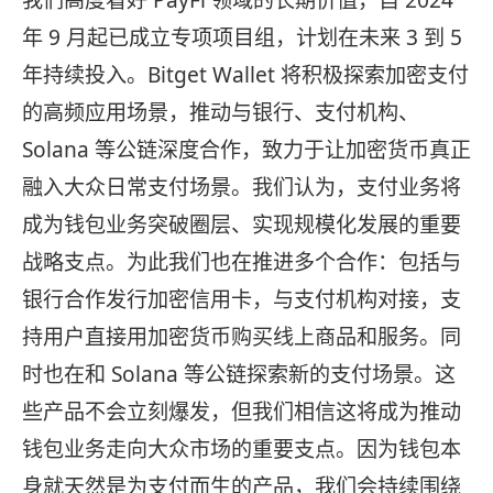
我们⾼度看好 PayFi 领域的⻓期价值，⾃ 2024
年 9 ⽉起已成⽴专项项⽬组，计划在未来 3 到 5
年持续投⼊。Bitget Wallet 将积极探索加密⽀付
的⾼频应⽤场景，推动与银⾏、⽀付机构、
Solana 等公链深度合作，致⼒于让加密货币真正
融⼊⼤众⽇常⽀付场景。我们认为，⽀付业务将
成为钱包业务突破圈层、实现规模化发展的重要
战略⽀点。为此我们也在推进多个合作：包括与
银⾏合作发⾏加密信⽤卡，与⽀付机构对接，⽀
持⽤⼾直接⽤加密货币购买线上商品和服务。同
时也在和 Solana 等公链探索新的⽀付场景。这
些产品不会⽴刻爆发，但我们相信这将成为推动
钱包业务⾛向⼤众市场的重要⽀点。因为钱包本
⾝就天然是为⽀付⽽⽣的产品，我们会持续围绕