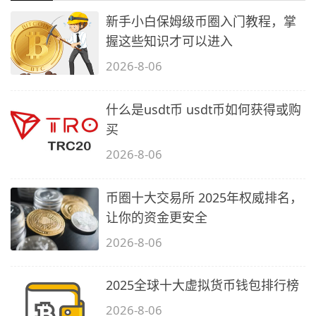
新手小白保姆级币圈入门教程，掌
握这些知识才可以进入
2026-8-06
什么是usdt币 usdt币如何获得或购
买
2026-8-06
币圈十大交易所 2025年权威排名，
让你的资金更安全
2026-8-06
2025全球十大虚拟货币钱包排行榜
2026-8-06