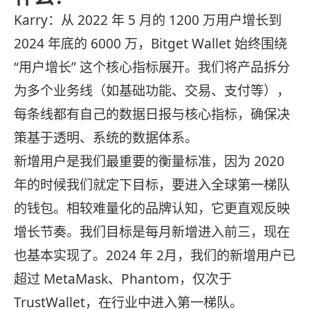
Karry：从 2022 年 5 ⽉的 1200 万⽤⼾增⻓到
2024 年底的 6000 万，Bitget Wallet 始终围绕
“⽤⼾增⻓” 这个核⼼指标展开。我们将产品拆分
为多个业务线（如基础功能、交易、⽀付等），
每条线都有⾃⼰的数据⽇报与核⼼指标，确保决
策基于透明、系统的数据体系。
新增⽤⼾是我们最重要的衡量标准，因为 2020
年的时候我们就定下⽬标，要进⼊全球第⼀梯队
的钱包。相较难量化的品牌认知，它更直观反映
增⻓节奏。我们⽬标是每⽉新增进⼊前三，现在
也基本实现了。2024 年 2⽉，我们的新增⽤⼾已
超过 MetaMask、Phantom，仅次于
TrustWallet，在⾏业中进⼊第⼀梯队。