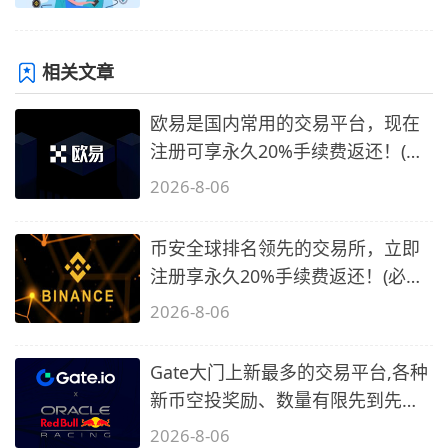
相关文章
欧易是国内常用的交易平台，现在
注册可享永久20%手续费返还！(必
备1)
2026-8-06
币安全球排名领先的交易所，立即
注册享永久20%手续费返还！(必备
2)
2026-8-06
Gate大门上新最多的交易平台,各种
新币空投奖励、数量有限先到先
得…
2026-8-06