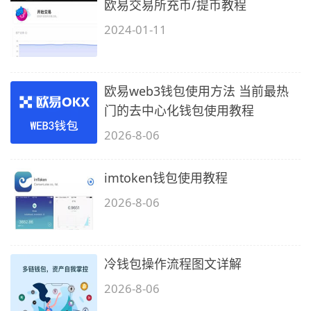
欧易交易所充币/提币教程
2024-01-11
欧易web3钱包使用方法 当前最热
门的去中心化钱包使用教程
2026-8-06
imtoken钱包使用教程
2026-8-06
冷钱包操作流程图文详解
2026-8-06