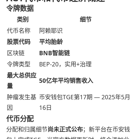
令牌数据
类别
细节
代币名称
阿赖耶识
股票代码
平均胎龄
区块链
BNB智能链
令牌类型
BEP-20，实用+治理
最大总供应
50亿年平均销售收入
量
肿瘤发生基
币安钱包TGE第17期 — 2025年5月
因
16日
代币分配
分配和归属细节
尚未正式公布
；新平台在币安钱