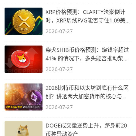
XRP价格预测：CLARITY法案倒计
时，XRP周线FVG能否守住1.09美元
关口？
2026-07-27
柴犬SHIB币价格预测：烧钱率超过
41% 的情况下，多头能否推动柴犬
价格
2026-07-27
2026比特币和以太坊到底有什么区
别？讲透两大加密货币的核心与陷
阱
2026-07-27
DOGE成交量逆势上升，跻身前20
币种异动资产