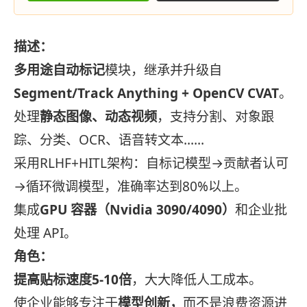
描述：
多用途自动标记
模块，继承并升级自
Segment/Track Anything + OpenCV CVAT
。
处理
静态图像、动态视频
，支持分割、对象跟
踪、分类、OCR、语音转文本……
采用RLHF+HITL架构：自标记模型→贡献者认可
→循环微调模型，准确率达到80%以上。
集成
GPU 容器（Nvidia 3090/4090）
和企业批
处理 API。
角色：
提高贴标速度5-10倍
，大大降低人工成本。
使企业能够专注于
模型创新，
而不是浪费资源进