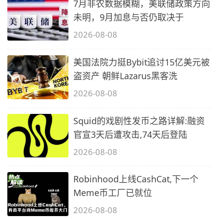
7月非农数据模糊，美联储政策方向
未明，9月加息与否仍取决于
2026-08-08
美国法院力挺Bybit追讨15亿美元被
盗资产 朝鲜Lazarus黑客洗
2026-08-08
Squid的戏剧性发币之路详解:融资
官宣3天后遭攻击,74天后登陆
2026-08-08
Robinhood上线CashCat,下一个
Meme币工厂已就位
2026-08-08