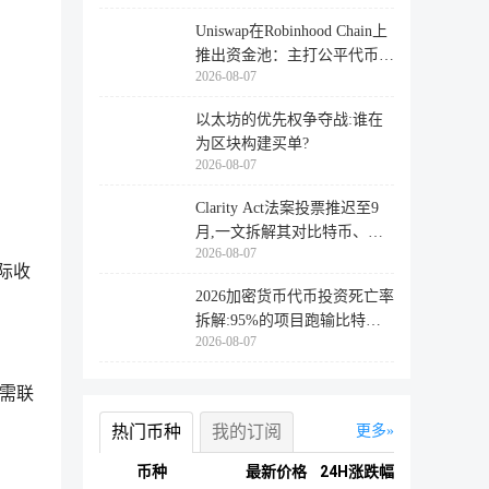
Uniswap在Robinhood Chain上
推出资金池：主打公平代币发
2026-08-07
行
以太坊的优先权争夺战:谁在
为区块构建买单?
2026-08-07
Clarity Act法案投票推迟至9
月,一文拆解其对比特币、以
2026-08-07
太坊
实际收
2026加密货币代币投资死亡率
拆解:95%的项目跑输比特
2026-08-07
币,73%最
，需联
热门币种
我的订阅
更多
币种
最新价格
24H涨跌幅