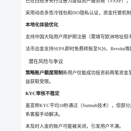
已在西班牙央行注册为虚拟资产服务商（VASP），
采用动态多签冷钱包和ISO隐私认证，资金托管机
本地化体验优化
支持中国大陆用户用护照注册（需填写欧洲地址但
法币出金支持SEPA即时免费转账至N26、Revolut
潜在风险与争议
策略账户额度限制
新用户仅能成功投资前两笔资金至S
益获取受限。
KYC审核不稳定
虽宣称KYC平均18秒通过（Sumsub技术），
系客服手动解决。
未及时入金的账户可能被关闭，引发用户不满。