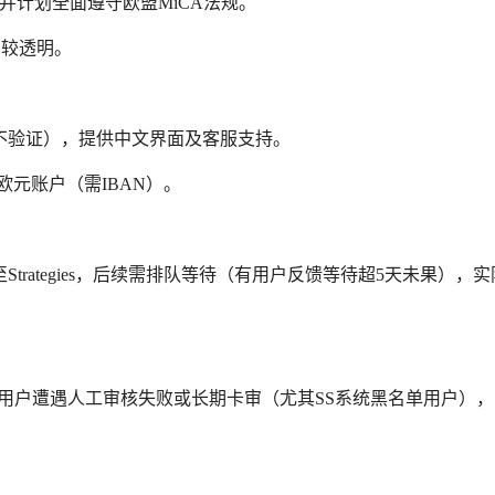
并计划全面遵守欧盟MiCA法规。
制较透明。
不验证），提供中文界面及客服支持。
等欧元账户（需IBAN）。
trategies，后续需排队等待（有用户反馈等待超5天未果），
但部分用户遭遇人工审核失败或长期卡审（尤其SS系统黑名单用户）