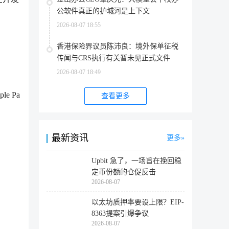
公软件真正的护城河是上下文
2026-08-07 18:55
香港保险界议员陈沛良：境外保单征税
传闻与CRS执行有关暂未见正式文件
2026-08-07 18:49
 Pa
查看更多
最新资讯
更多
Upbit 急了，一场旨在挽回稳
定币份额的仓促反击
2026-08-07
以太坊质押率要设上限？EIP-
8363提案引爆争议
2026-08-07