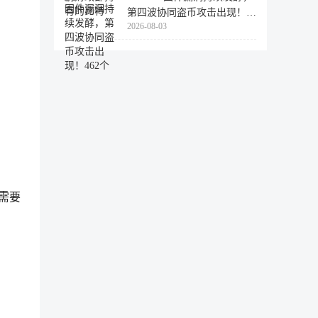
第四波协同盗币攻击出现！
2026-08-03
462个
需要