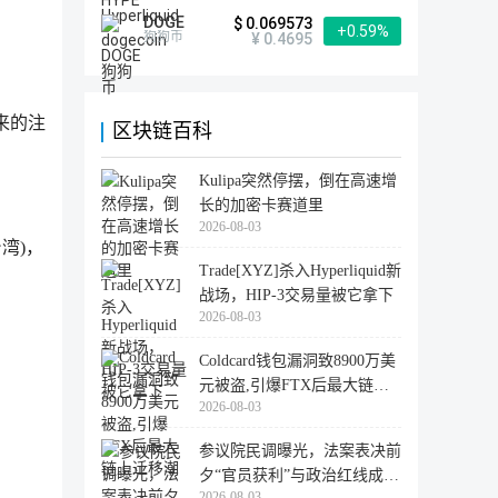
DOGE
$ 0.069573
+0.59%
狗狗币
¥ 0.4695
来的注
区块链百科
Kulipa突然停摆，倒在高速增
长的加密卡赛道里
2026-08-03
台湾)，
Trade[XYZ]杀入Hyperliquid新
战场，HIP-3交易量被它拿下
2026-08-03
Coldcard钱包漏洞致8900万美
元被盗,引爆FTX后最大链上
2026-08-03
迁移潮
参议院民调曝光，法案表决前
夕“官员获利”与政治红线成最
2026-08-03