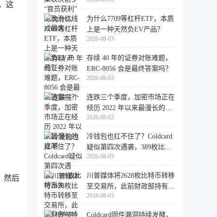
大
骤，这
为什么7709等杠杆ETF，本质
上是一种天然负EV产品？
2026-08-03
存续 40 年的证券对账难题，
ERC-8056 会是最终答案吗？
2026-08-03
连跌三个季度，加密市场正在
经历 2022 年以来最漫长的退
2026-08-03
潮
冷钱包也扛不住了？Coldcard
疑似第四次遇袭，389枚比特
2026-08-03
币失
川普媒体将2628枚比特币转移
，然后
至交易所，此前财政部持有的
2026-08-03
比特
Coldcard固件漏洞持续发酵，