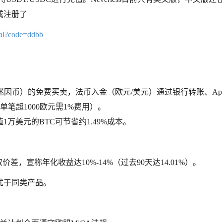
成注册了
rral?code=ddbb
因币）的免费买卖，法币入金（欧元/美元）通过银行转账、Apple
e Pay单笔超1000欧元需1%费用）。
万美元的BTC可节省约1.49%成本。
，宣称年化收益达10%-14%（过去90天达14.01%）。
优于同类产品。