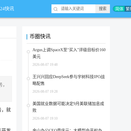
简体
繁
*24快讯
币圈快讯
Argus上调SpaceX至“买入”评级目标价160
美元
2026-08-07 19:48
王兴兴回应DeepSeek参与宇树科技IPO战
略配售
服务，
2026-08-07 19:28
美国就业数据可能决定9月美联储加息成
务，就
败
2026-08-07 19:10
在开发
金山办公CEO章庆元：大模型会平权办