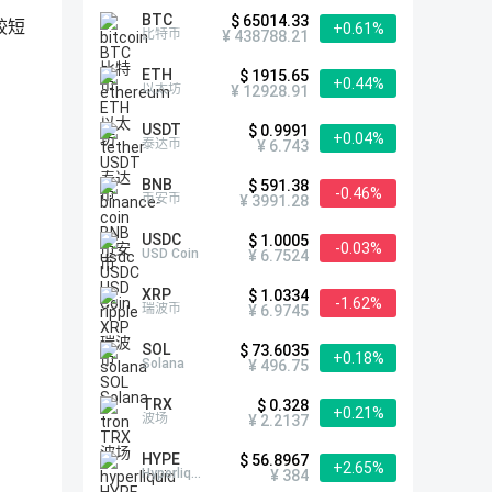
BTC
$ 65014.33
较短
+0.61%
比特币
¥ 438788.21
ETH
$ 1915.65
+0.44%
以太坊
¥ 12928.91
USDT
$ 0.9991
+0.04%
泰达币
¥ 6.743
BNB
$ 591.38
-0.46%
币安币
¥ 3991.28
USDC
$ 1.0005
-0.03%
USD Coin
¥ 6.7524
XRP
$ 1.0334
-1.62%
瑞波币
¥ 6.9745
SOL
$ 73.6035
+0.18%
Solana
¥ 496.75
TRX
$ 0.328
+0.21%
波场
¥ 2.2137
HYPE
$ 56.8967
+2.65%
Hyperliquid
¥ 384