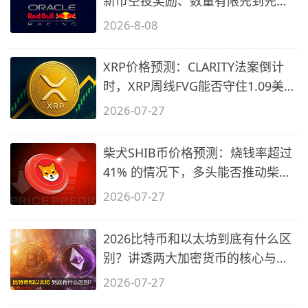
新币空投奖励、数量有限先到先
得…
2026-8-08
XRP价格预测：CLARITY法案倒计
时，XRP周线FVG能否守住1.09美元
关口？
2026-07-27
柴犬SHIB币价格预测：烧钱率超过
41% 的情况下，多头能否推动柴犬
价格
2026-07-27
2026比特币和以太坊到底有什么区
别？讲透两大加密货币的核心与陷
阱
2026-07-27