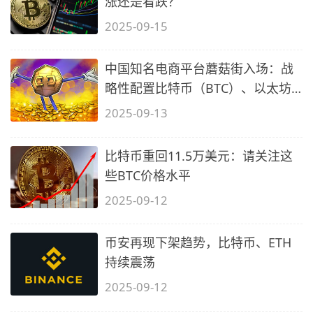
涨还是看跌？
2025-09-15
中国知名电商平台蘑菇街入场：战
略性配置比特币（BTC）、以太坊
（ETH）
2025-09-13
比特币重回11.5万美元：请关注这
些BTC价格水平
2025-09-12
币安再现下架趋势，比特币、ETH
持续震荡
2025-09-12