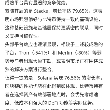
成熟平台具有显著的竞争优势。
紧随其后的是 Stacks，增长率达 79.65%，这表
明市场强烈偏好与比特币保持一致的基础设施，
这种基础设施与基础层保持更紧密的联系，同时
又支持可编程性。
头部平台效应也逐渐显现，相较于上述较成熟的
平台，Tron（-541%）和 Merlin（-80%）等弱
势参与者出现大幅下跌，或表明市场正在围绕成
熟的解决方案进行整合。
值得一提的是，Solana 实现 76.56% 的增长率，
区块链的性能优势在此得到彰体现。比特币持有
者在选择资产有效部署地点时，会优先考虑速
度、低成本和强大的 DeFi 功能等实际优势。