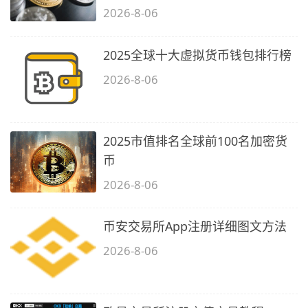
2026-8-06
2025全球十大虚拟货币钱包排行榜
2026-8-06
2025市值排名全球前100名加密货
币
2026-8-06
币安交易所App注册详细图文方法
2026-8-06