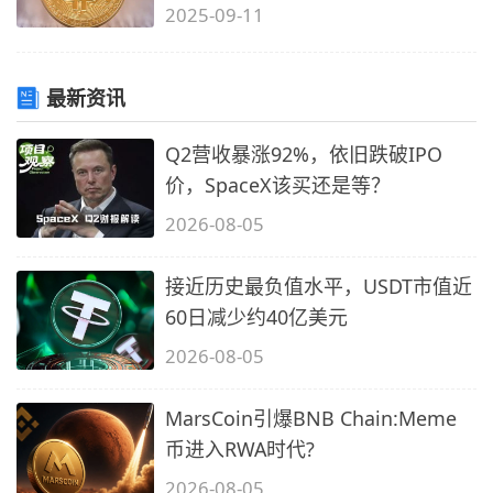
2025-09-11
最新资讯
Q2营收暴涨92%，依旧跌破IPO
价，SpaceX该买还是等？
2026-08-05
接近历史最负值水平，USDT市值近
60日减少约40亿美元
2026-08-05
MarsCoin引爆BNB Chain:Meme
币进入RWA时代?
2026-08-05