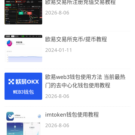
欧易交易所注册充值交易教程
2026-8-06
欧易交易所充币/提币教程
2024-01-11
欧易web3钱包使用方法 当前最热
门的去中心化钱包使用教程
2026-8-06
imtoken钱包使用教程
2026-8-06