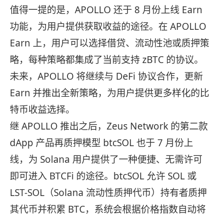
值得一提的是，APOLLO 还于 8 月份上线 Earn
功能，为用户提供获取收益的途径。在 APOLLO
Earn 上，用户可以选择借贷、流动性池或质押策
略，每种策略都集成了当前支持 zBTC 的协议。
未来，APOLLO 将继续与 DeFi 协议合作，更新
Earn 并推出全新策略，为用户提供更多样化的比
特币收益选择。
继 APOLLO 推出之后，Zeus Network 的第二款
dApp 产品再质押模型 btcSOL 也于 7 月份上
线，为 Solana 用户提供了一种便捷、无需许可
即可进入 BTCFi 的途径。btcSOL 允许 SOL 或
LST-SOL（Solana 流动性质押代币）持有者质押
其代币并积累 BTC，系统会根据价格指数自动将