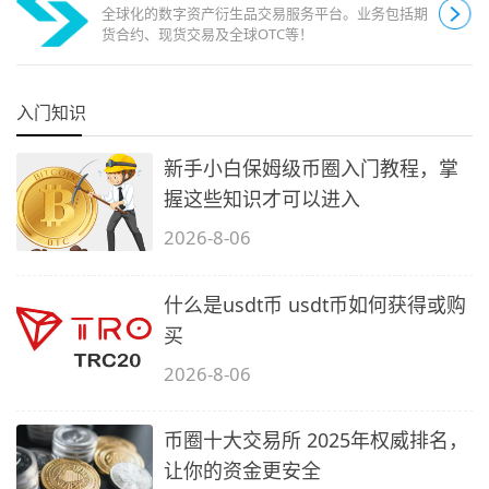
全球化的数字资产衍生品交易服务平台。业务包括期
货合约、现货交易及全球OTC等！
入门知识
新手小白保姆级币圈入门教程，掌
握这些知识才可以进入
2026-8-06
什么是usdt币 usdt币如何获得或购
买
2026-8-06
币圈十大交易所 2025年权威排名，
让你的资金更安全