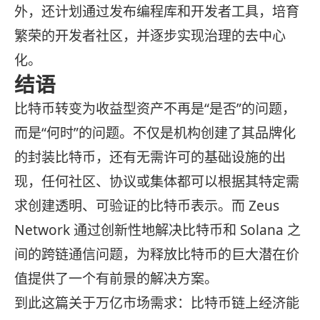
外，还计划通过发布编程库和开发者工具，培育
繁荣的开发者社区，并逐步实现治理的去中心
化。
结语
比特币转变为收益型资产不再是“是否”的问题，
而是“何时”的问题。不仅是机构创建了其品牌化
的封装比特币，还有无需许可的基础设施的出
现，任何社区、协议或集体都可以根据其特定需
求创建透明、可验证的比特币表示。而 Zeus
Network 通过创新性地解决比特币和 Solana 之
间的跨链通信问题，为释放比特币的巨大潜在价
值提供了一个有前景的解决方案。
到此这篇关于万亿市场需求：比特币链上经济能