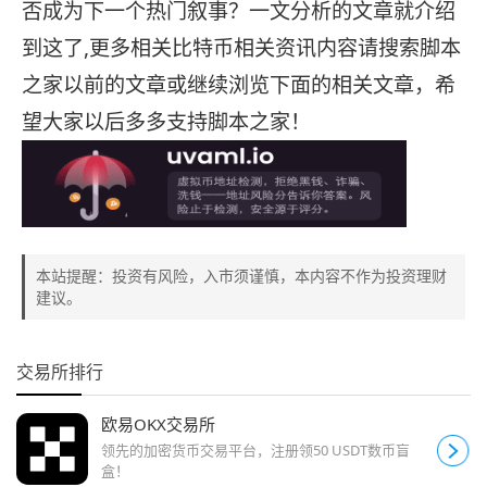
否成为下一个热门叙事？一文分析的文章就介绍
到这了,更多相关比特币相关资讯内容请搜索脚本
之家以前的文章或继续浏览下面的相关文章，希
望大家以后多多支持脚本之家！
本站提醒：投资有风险，入市须谨慎，本内容不作为投资理财
建议。
交易所排行
欧易OKX交易所
领先的加密货币交易平台，注册领50 USDT数币盲
盒！