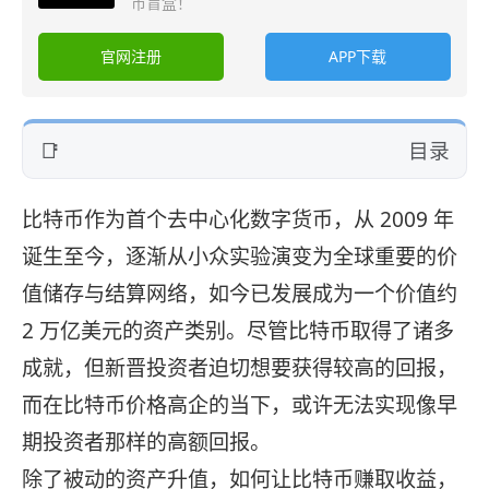
币盲盒！
官网注册
APP下载
目录
比特币作为首个去中心化数字货币，从 2009 年
诞生至今，逐渐从小众实验演变为全球重要的价
值储存与结算网络，如今已发展成为一个价值约
2 万亿美元的资产类别。尽管比特币取得了诸多
成就，但新晋投资者迫切想要获得较高的回报，
而在比特币价格高企的当下，或许无法实现像早
期投资者那样的高额回报。
除了被动的资产升值，如何让比特币赚取收益，