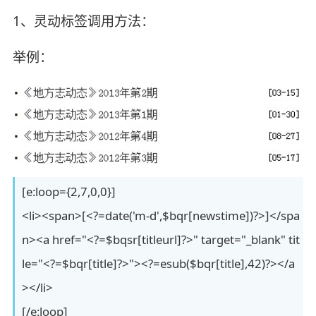
1、灵动标签调用方法：
举例：
[e:loop={2,7,0,0}]
<li><span>[<?=date('m-d',$bqr[newstime])?>]</spa
n><a href="<?=$bqsr[titleurl]?>" target="_blank" tit
le="<?=$bqr[title]?>"><?=esub($bqr[title],42)?></a
></li>
[/e:loop]