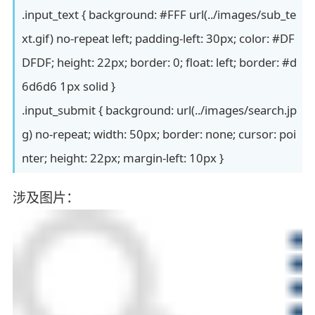
.input_text { background: #FFF url(../images/sub_te
xt.gif) no-repeat left; padding-left: 30px; color: #DF
DFDF; height: 22px; border: 0; float: left; border: #d
6d6d6 1px solid }
.input_submit { background: url(../images/search.jp
g) no-repeat; width: 50px; border: none; cursor: poi
nter; height: 22px; margin-left: 10px }
涉及图片：