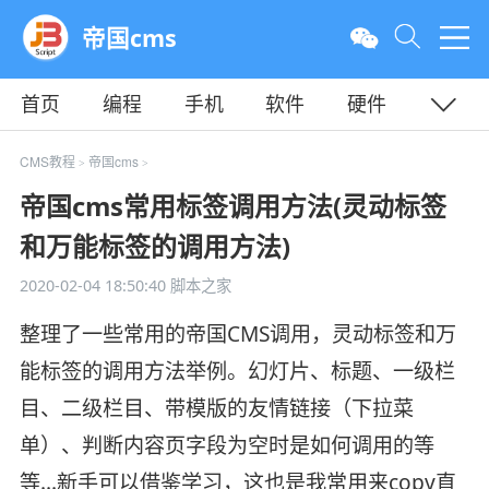
帝国cms
首页
编程
手机
软件
硬件
教程
平面
服务器
CMS教程
帝国cms
>
>
帝国cms常用标签调用方法(灵动标签
和万能标签的调用方法)
2020-02-04 18:50:40
脚本之家
整理了一些常用的帝国CMS调用，灵动标签和万
能标签的调用方法举例。幻灯片、标题、一级栏
目、二级栏目、带模版的友情链接（下拉菜
单）、判断内容页字段为空时是如何调用的等
等...新手可以借鉴学习，这也是我常用来copy直