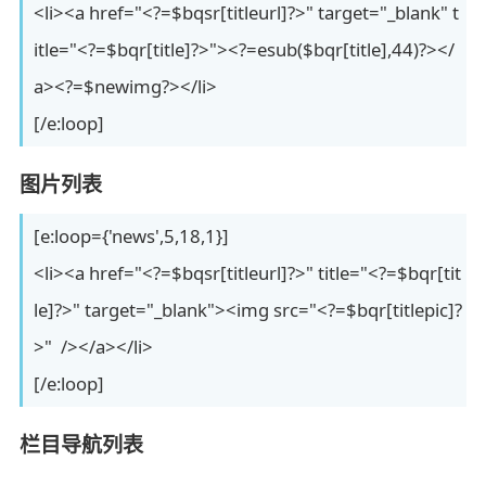
<li><a href="<?=$bqsr[titleurl]?>" target="_blank" t
itle="<?=$bqr[title]?>"><?=esub($bqr[title],44)?></
a><?=$newimg?></li>
[/e:loop]
图片列表
[e:loop={'news',5,18,1}]
<li><a href="<?=$bqsr[titleurl]?>" title="<?=$bqr[tit
le]?>" target="_blank"><img src="<?=$bqr[titlepic]?
>" /></a></li>
[/e:loop]
栏目导航列表