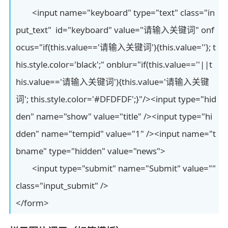
<input name="keyboard" type="text" class="in
put_text" id="keyboard" value="请输入关键词" onf
ocus="if(this.value=='请输入关键词'){this.value=''}; t
his.style.color='black';" onblur="if(this.value==''||t
his.value=='请输入关键词'){this.value='请输入关键
词'; this.style.color='#DFDFDF';}"/><input type="hid
den" name="show" value="title" /><input type="hi
dden" name="tempid" value="1" /><input name="t
bname" type="hidden" value="news">
<input type="submit" name="Submit" value=""
class="input_submit" />
</form>