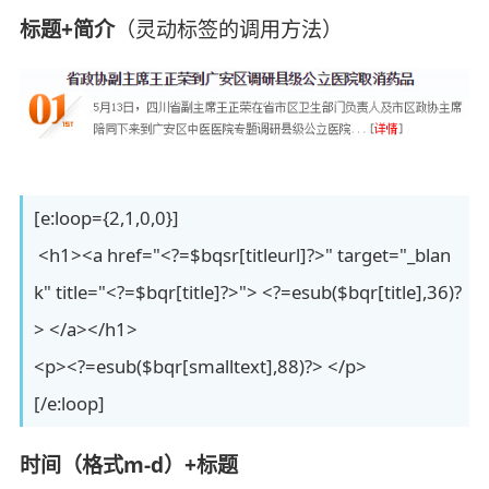
标题+简介
（灵动标签的调用方法）
[e:loop={2,1,0,0}]
<h1><a href="<?=$bqsr[titleurl]?>" target="_blan
k" title="<?=$bqr[title]?>"> <?=esub($bqr[title],36)?
> </a></h1>
<p><?=esub($bqr[smalltext],88)?> </p>
[/e:loop]
时间（格式m-d）+标题