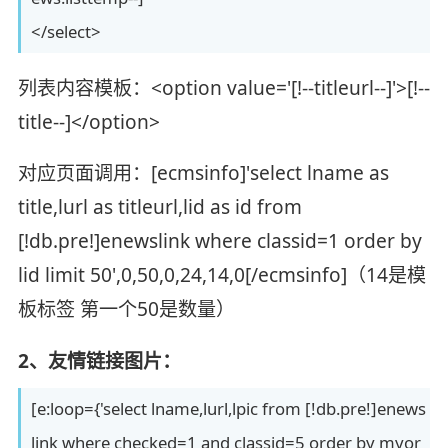
</select>
列表内容模板：<option value='[!--titleurl--]'>[!--
title--]</option>
对应页面调用：[ecmsinfo]'select lname as
title,lurl as titleurl,lid as id from
[!db.pre!]enewslink where classid=1 order by
lid limit 50',0,50,0,24,14,0[/ecmsinfo]（14是模
板标签 第一个50是数量）
2、友情链接图片：
[e:loop={'select lname,lurl,lpic from [!db.pre!]enews
link where checked=1 and classid=5 order by myor