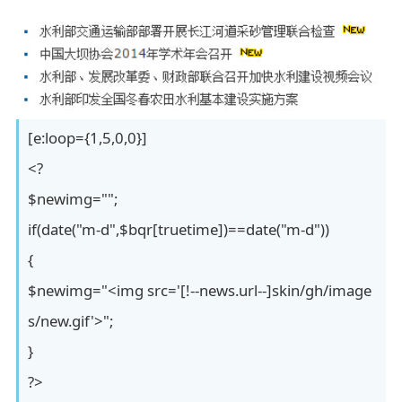
[e:loop={1,5,0,0}]
<?
$newimg="";
if(date("m-d",$bqr[truetime])==date("m-d"))
{
$newimg="<img src='[!--news.url--]skin/gh/image
s/new.gif'>";
}
?>