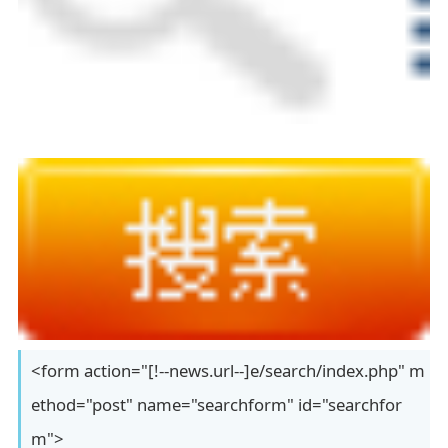
<form action="[!--news.url--]e/search/index.php" m
ethod="post" name="searchform" id="searchfor
m">