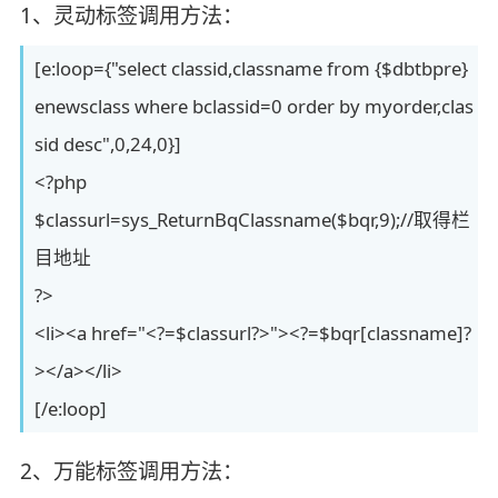
1、灵动标签调用方法：
[e:loop={"select classid,classname from {$dbtbpre}
enewsclass where bclassid=0 order by myorder,clas
sid desc",0,24,0}]
<?php
$classurl=sys_ReturnBqClassname($bqr,9);//取得栏
目地址
?>
<li><a href="<?=$classurl?>"><?=$bqr[classname]?
></a></li>
[/e:loop]
2、万能标签调用方法：