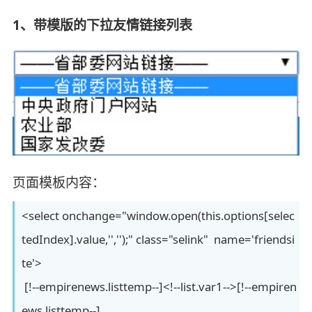
1、带模版的下拉友情链接列表
页面模板内容：
<select onchange="window.open(this.options[selec
tedIndex].value,'','');" class="selink" name='friendsi
te'>
[!--empirenews.listtemp--]<!--list.var1-->[!--empiren
ews.listtemp--]