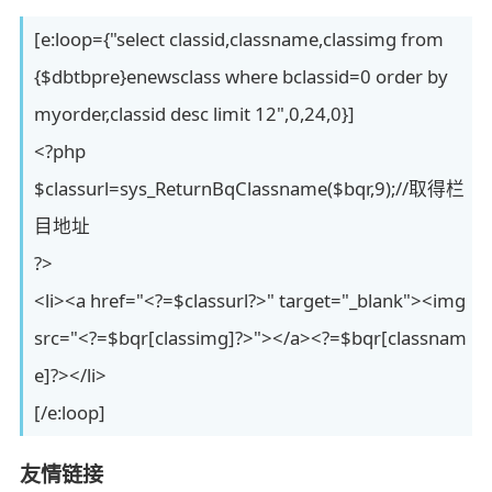
[e:loop={"select classid,classname,classimg from
{$dbtbpre}enewsclass where bclassid=0 order by
myorder,classid desc limit 12",0,24,0}]
<?php
$classurl=sys_ReturnBqClassname($bqr,9);//取得栏
目地址
?>
<li><a href="<?=$classurl?>" target="_blank"><img
src="<?=$bqr[classimg]?>"></a><?=$bqr[classnam
e]?></li>
[/e:loop]
友情链接