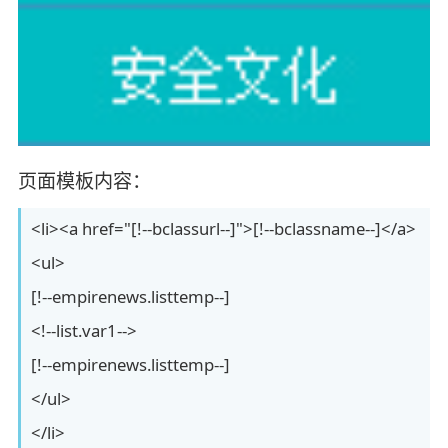
页面模板内容：
<li><a href="[!--bclassurl--]">[!--bclassname--]</a>
<ul>
[!--empirenews.listtemp--]
<!--list.var1-->
[!--empirenews.listtemp--]
</ul>
</li>