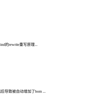
的rewrite重写原理...
编辑后导致被自动增加了bom ...