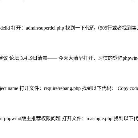
id 打开：admin/superdel.php 找到一下代码（505行或者找到第三个以下
ind 建议 论坛 3月19日清晨—— 今天大清早打开，习惯的登陆phpw
 打开文件：require/rebang.php 找到以下代码： Copy code SELECT tid
y if phpwind版主推荐权限问题 打开文件：masingle.php 找到以下代码：