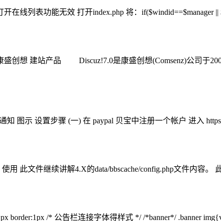
线列表功能无效 打开index.php 将：if($windid==$manager || $us
 康盛创想 建站产品 Discuz!7.0是康盛创想(Comsenz)公司于2
骤 (一) 在 paypal 贝宝中注册一个帐户 进入 https://www.paypal.
使用 此文件继续讲解4.X的data/bbscache/config.php
der:1px /* 公告栏连接字体得样式 */ /*banner*/ .banner img{vert