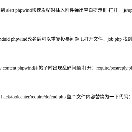
t phpwind快速发帖时插入附件弹出空白提示框 打开： js/upload.js 找到： 
uid phpwind改名后可以重复投票问题 1.打开文件：job.php 找到以下代码： 
ontent phpwind用帖子时出现乱码问题 打开：require/postreply.php 查找：
toolcenter/require/defend.php 整个文件内容替换为一下代码： Copy c