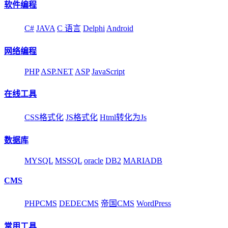
软件编程
C#
JAVA
C 语言
Delphi
Android
网络编程
PHP
ASP.NET
ASP
JavaScript
在线工具
CSS格式化
JS格式化
Html转化为Js
数据库
MYSQL
MSSQL
oracle
DB2
MARIADB
CMS
PHPCMS
DEDECMS
帝国CMS
WordPress
常用工具