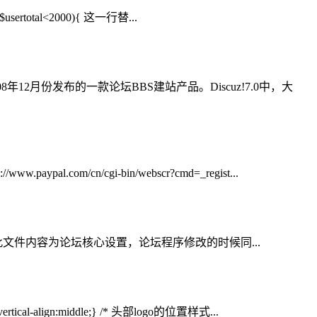
ertotal<2000){ 这一行替...
008年12月份发布的一款论坛BBS建站产品。Discuz!7.0中，大
com/cn/cgi-bin/webscr?cmd=_regist...
文件内容。 此文件内容为论坛核心设置，论坛程序修改的时候同...
ical-align:middle;} /* 头部logo的位置样式...