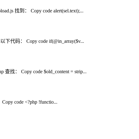
Copy code alert(sel.text);...
Copy code if(@in_array($v...
 Copy code $old_content = strip...
ode <?php !functio...