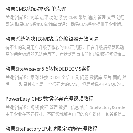
动易CMS系统功能简单点评
关键字描述：简单 点评 功能 系统 CMS 采集 速度 管理 文章 动易
网站 动易CMS系统功能简单点评： 动易CMS系统提供了企业版、
专业版、标准版、个人版以及普及版等多个版本，许多网站使用的
多是普及版。 动易CMS系统由文章、下载、商城、留言、用户管理
动易系统解决IE8网站后台编辑器无效问题
五大功能模
有不少的动易用户升级了微软的IE8正式版，但在升级后都发现动
易的后台编辑器无法使用了，症状就是点击任何功能图标都没有弹
出设置窗口 有不少的动易用户升级了微软的IE8正式版，但在
升级后都发现动易的后台编辑器无法使用了，症状就是点击任何功
动易SiteWeaver6.6转换DEDECMS案例
能图标都没有弹
关键字描述：案例 转换 DEDE 全部 工具 问题 数据库 图片 面的 然
后 动易其实也是一个很强大的CMS，但是听说PHP SQL的速
度比Access的速度要快。关键是,我现在动易的Access数据库已经
过了300M了，一想也很吓人。所以想试试DEDE到底是不是和朋友
PowerEasy CMS 数据字典管理视频教程
介绍的一样。
关键字描述：视频 教程 管理 数据 信息 客户 SiteFactory&trade
由于企业在不同行业、不同领域都有自己的客户群体，其关系信息
有着很大的区别。为此系统提供了灵活便捷的“数字字典”功能，根
据企业的实际客户定位与需要，合理设置如客户区域
动易SiteFactory IP来访限定功能管理教程