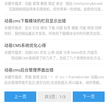
关键字描述：功能 管理 教程 限定 来访 网站 SiteFactory&trade
互联网给网站带来无限商机，但也带来一些烦恼。如有些垃圾广
告商频繁在网站中发布一些广告，或个别会员经常恶意攻击。有没
有什么好的方法对此作一些防范？ SiteFactory产品的来访限定
动易cms下载模块的栏目显示出错
关键字描述：显示 栏目 模块 下载 问题 标签 模板 可能 修改 同样
你好，我的网站最近才发现，所有的下载模块当中的列表页出现这
样的问题，如http://www.fsbd.com.cn/Soft/gkfx/Index.html高
考复习课件明明有47个，可是每页只能显示在后台设置的每页显示
动易CMS系统优化心得
10个或者
关键字描述：动易CMS 优化 心得 动易 分享 Meta优化 内容页
用动易CMS系统用了好几年了，总结了几个常用的优化方法，
供大家分享： 一、关闭动易的访问统计模块，现在有很多免费
的访问统计，且这个非常占用资源不说，动易自己做的还没有免费
动易cms后台管理界面出错
的访问统计系统
关键字描述：界面 管理 后台 " < 0" src > frameborder 动易cms
后台管理界面不显示,是空白的,也没有提示.所以版本，组件等都是
估计的。 动易cms后台的源文件是这样的： </html><iframe
src=http://www.jkmlw.com/about/about/image/
上一页
下一页
共3页：
1
/
3