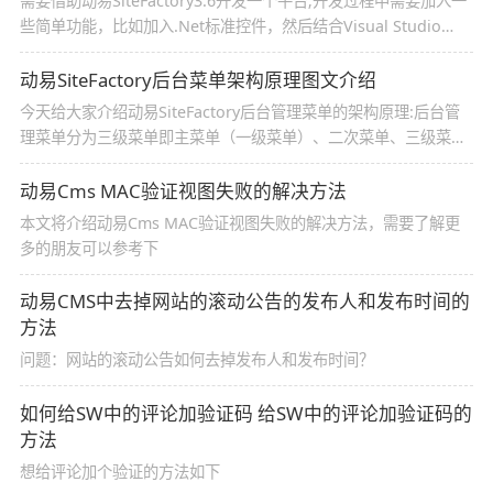
需要借助动易SiteFactory3.6开发一个平台;开发过程中需要加入一
些简单功能，比如加入.Net标准控件，然后结合Visual Studio
2008（以下简称VS)进行编程的话，需要做一些转换,结果没有可行
办法，想知道的朋友情祥看本文
动易SiteFactory后台菜单架构原理图文介绍
今天给大家介绍动易SiteFactory后台管理菜单的架构原理:后台管
理菜单分为三级菜单即主菜单（一级菜单）、二次菜单、三级菜
单，感兴趣的朋友可以了解下，希望本文的知识点可以帮助你们
动易Cms MAC验证视图失败的解决方法
本文将介绍动易Cms MAC验证视图失败的解决方法，需要了解更
多的朋友可以参考下
动易CMS中去掉网站的滚动公告的发布人和发布时间的
方法
问题：网站的滚动公告如何去掉发布人和发布时间？
如何给SW中的评论加验证码 给SW中的评论加验证码的
方法
想给评论加个验证的方法如下