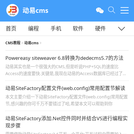
动易cms
首页
编程
手机
软件
硬件
教程
平面
服务器
CMS教程
动易cms
>
>
Powereasy siteweaver 6.8转换为dedecms5.7的方法
动易其实也是一个很强大的CMS,但是听说PHP+SQL的速度比
Access的速度要快.关键是,我现在动易的Access数据库已经过了
300M了,一想也很吓人.所以想试试DEDE到底是不是和朋友介绍的
一样
动易SiteFactory配置文件(web.config)常用配置节解读
本文主要介绍一下动易SiteFactory配置文件(web.config)常用配置
节,感兴趣的你可千万不要错过了哈,希望本文可以帮助到你
动易SiteFactory添加.Net控件同时并结合VS进行编程实
现步骤