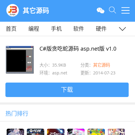
其它源码
首页
编程
手机
软件
硬件
教程
平面
服务器
C#版贪吃蛇源码 asp.net版 v1.0
大小：35.9KB
分类：
其它源码
环境：asp.net
更新：2014-07-23
下载
热门排行