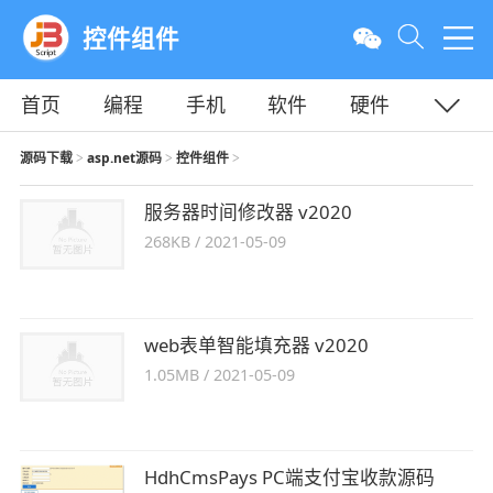
控件组件
首页
编程
手机
软件
硬件
教程
平面
服务器
源码下载
asp.net源码
控件组件
>
>
>
服务器时间修改器 v2020
268KB
/
2021-05-09
web表单智能填充器 v2020
1.05MB
/
2021-05-09
HdhCmsPays PC端支付宝收款源码