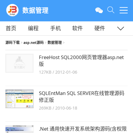
数据管理
首页
编程
手机
软件
硬件
教程
平面
服务器
源码下载
asp.net源码
数据管理
>
>
>
FreeHost SQL2000网页管理器asp.net
版
127KB
/
2012-01-06
SQLEntMan SQL SERVER在线管理源码
修正版
269KB
/
2010-06-18
.Net 通用快速开发系统架构源码(含权限