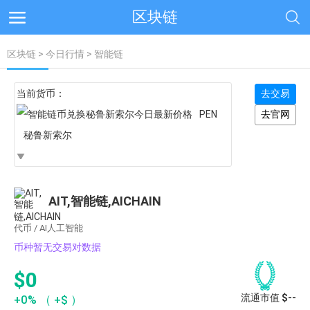
区块链
区块链
>
今日行情
> 智能链
当前货币：
去交易
PEN
去官网
秘鲁新索尔
AIT,智能链,AICHAIN
代币 / AI人工智能
币种暂无交易对数据
$0
流通市值
$--
+0%
（
+$
）