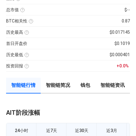
币
率，
最
近
种
是
低）
1
市
反
总市值
$--
÷
日
值）
映
24H
平
使
×
流
最
均
用
100%
通
低
BTC相关性
0.87
每
当
性
×
分
前
使
强
100【5
钟
供
用
弱
分
现
历史最高
$0.017145
应
近
的
钟
货
量
七
该
指
更
成
×
日
币
标，
新
交
币
首日开盘价
$0.1019
的
种
24H
一
量
种
币
收
换
次】
÷
价
种
录
手
近
格
收
历史最低
$0.000401
以
率
7
盘
来
该
计
日
价
的
币
算
平
格，
历
投资回报
+0.0%
种
公
均
计
史
收
投
式：
每
算
最
录
资
24H
分
与
高
以
回
内
钟
BTC
价
来
报
的
现
的
的
智能链行情
智能链简况
钱包
智能链资讯
率
成
货
相
历
=（当
交
成
关
史
前
额
交
性，
最
币
÷
量
越
低
价-
流
接
价
众
通
近
筹
市
1
价
值
AIT阶段涨幅
智
正
格）
×
相
÷
100%
关
众
度
筹
越
价
24小时
近7天
近30天
近3月
强，
格
越
×100%