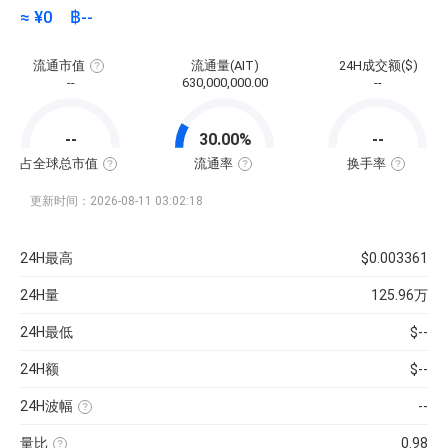
≈ ¥
0
฿
--
流通市值
流通量(AIT)
24H成交额($)
流
--
630,000,000.00
--
通
市
值
=
--
30.00%
--
该
币
种
占全球总市值
流通率
换手率
当
全
流
换
前
球
通
手
流
总
率
率
更新时间：2026-08-11 03:02:18
通
市
=（流
也
量
值
通
称“周
×
占
总
转
当
比
量
率”，
24H最高
$0.003361
前
=（该
÷
指
币
币
最
在
价
种
大
一
24H量
125.96万
的
供
定
流
应
时
通
量
间
24H最低
$--
市
）
内
值
×
市
÷
100%
场
24H额
$--
已
中
收
转
录
手
到
买
24H波幅
--
的
卖
（24H
所
的
最
有
频
量比
0.98
高-24H