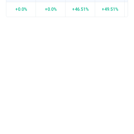
接
近-1
+0.0%
+0.0%
+46.51%
+49.51%
-
负
相
关
度
越
强，
0
表
示
没
有
相
关
度