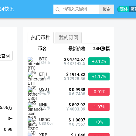
*24快讯
简体
繁
热门币种
我的订阅
币名
最新价格
24H涨幅
去官网
BTC
$ 64742.67
+0.12%
比特币
¥ 437142.5
ETH
$ 1914.82
+1.17%
以太坊
¥ 12928.86
USDT
$ 0.9988
-0.01%
泰达币
¥ 6.7438
BNB
$ 592.92
-1.07%
5.96万
币安币
¥ 4003.39
$--
USDC
$ 1.0007
+0%
USD Coin
¥ 6.7567
0.98
XRP
$ 1.046