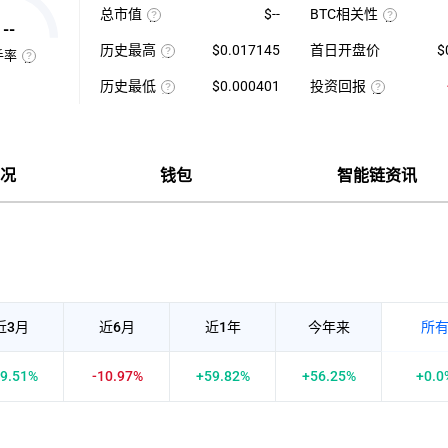
最
1
总市值
$--
BTC相关性
高-24H
日
--
使
最
平
使
用
低）
均
用
历史最高
$0.017145
首日开盘价
$
当
÷
每
近
手率
前
24H
该
分
七
换
供
最
币
钟
日
手
历史最低
$0.000401
投资回报
应
低
种
现
的
率
量
×
收
该
货
投
币
也
×
100【5
录
币
成
资
种
称
币
分
以
种
交
回
收
“周
种
钟
来
收
量
报
盘
转
价
更
的
录
÷
率
价
率”，
格
新
历
以
近
=（当
格，
指
一
史
来
7
前
计
况
钱包
智能链资讯
在
次】
最
的
日
币
算
一
高
历
平
价-
与
定
价
史
均
众
BTC
时
最
每
筹
的
间
低
分
价
相
内
价
钟
格）
关
市
现
÷
性，
场
货
众
越
中
成
筹
接
转
交
价
近
手
量
格
1
买
×100%
正
卖
近3月
近6月
近1年
今年来
所
相
的
关
频
度
率，
越
是
9.51%
-10.97%
+59.82%
+56.25%
+0.0
强，
反
越
映
接
流
近-1
通
负
性
相
强
关