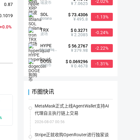
-2.02%
瑞波币
¥ 7.0625
0.87
SOL
$ 73.4306
0.1019
-1.13%
Solana
¥ 495.8
+0.0%
TRX
$ 0.3271
-0.24%
波场
¥ 2.2085
HYPE
$ 56.2767
-2.22%
Hyperliquid
¥ 379.98
DOGE
$ 0.069296
-1.31%
狗狗币
¥ 0.4678
智能链简介
币圈快讯
有
首次发行时间
2018-01-14
MetaMask正式上线AgentWallet支持AI
代理自主执行链上交易
%
众筹价格
--
2026-08-07 00:56
历史最高
$0.02（2020-12-30）
Stripe正就收购OpenRouter进行独家谈