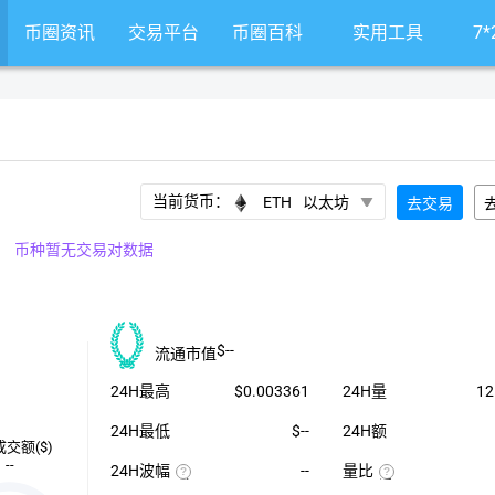
币圈资讯
交易平台
币圈百科
实用工具
7
当前货币：
ETH
以太坊
去交易
币种暂无交易对数据
$--
流通市值
24H最高
$0.003361
24H量
12
24H最低
$--
24H额
成交额($)
--
24H波幅
--
量比
（24H
近