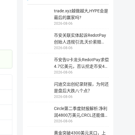
量。
trade.xyz越做越大,HYPE会是
AICHAIN旨在为更复杂的AI应用提供一个共有区块链平台，
最后的赢家吗?
由发布和使用各自的资源和应用，以更低的技术门槛和成本将A
2026-08-06
AICHAIN将构建一个良性的生态圈，促进资源共享，激励更
币安关联实体起诉RedotPay
发展；让私人产生的数据，转化成给每个人的更精准化的服务。
创始人违规引流,天价索赔
2026-08-06
4.728亿美
币安告U卡龙头RedotPay求偿
4.7亿美元，否认挖走币安47
2026-08-06
万用户
闪迪交出创纪录财报，为何还
相关链接
是盘后大跌八个点？
2026-08-06
Circle第二季度财报解析:净利
官网地址
网站1
润4800万美元,CRCL还能值得
2026-08-06
投资
区块站
区块站1
区块站2
黄金突破4300美元关口，上