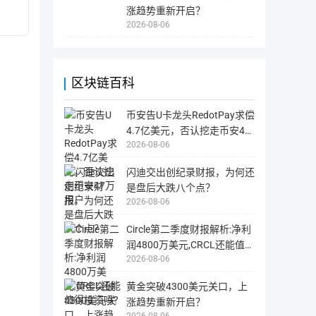
指
涨趋势重新开启？
为
用
2026-08-06
智能合约
【ethereum合约】0x79650799e7899
户
提
请
供
勿
浏
直
览
接
与
向
查
该
区块链百科
询
智
团队信息
该
能
币
合
种
约
币安告U卡龙头RedotPay求偿
在
地
区
4.7亿美元，否认挖走币安47
址
块
转
2026-08-06
万用户
投资机构
链
账，
上
此
所
操
闪迪交出创纪录财报，为何还
有
作
信
可
是盘后大跌八个点？
息
能
2020 Ventures
500 Star
的
将
2026-08-06
工
导
由 David Williams 创办的投资基金。
美国硅谷
具，
致
包
您
速器。
Circle第二季度财报解析:净利
括
无
币
法
润4800万美元,CRCL还能值得
种
找
2020
2020
500
由
的
回
2026-08-06
投资吗?
Ventures
Ventures
Startups
David
链
资
上
是
Williams
产，
数
从
黄金突破4300美元关口，上
创
硅
据，
而
交
造
涨趋势重新开启？
办
谷
易
成
记