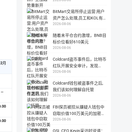
2026-08-06
的
的
不
录
必
2020
一
等。
要
区
Ventures，
的
BitMart交易所停止运营:用户
家
块
损
是
站
资产怎么处理,员工和KOL有
种
失，
多
用
一
子
2026-08-06
哪些风险?
为
户
国
家
需
期
外
自
私
随着未平仓合约激增，BNB目
网
投
行
站，
负
营
资
标价位看好610美元
国
责。
内
基
基
2026-08-06
用
金
户
金
可
投
Coldcard盗币事件后，比特币
和
能
12月
无
资
创
红队开展安全审计，发现
法
公
正
业
2026-08-06
4962处潜在漏洞
常
司，
加
打
开
为
速
Coldcard钱包被盗事件之后,
科
器，
我们该如何理解自托管
--
技、
特
2026-08-06
媒
别
体、
0.00
专
FBI探员被控从嫌疑人钱包中
零
注
窃取价值100万美元的加密货
售、
精
2026-08-06
币
0.00
金
益
融
创
OSL CEO Kevin采访时说道：