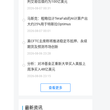
判交易估值约为100亿美元
首次发行方式
--
2026-08-07 00:31
马斯克：粗略估计TeraFab的AI计算产出
最大供应量
2,100,000,000.00 AIT
指
大约25%用于特斯拉Optimus
该
代
2026-08-07 00:01
当前供应量
2,100,000,000.00 AIT
币
在
指
其
该
生
美CFTC主席称将推进稳定币抵押、永续
代
命
流通量
630,000,000.00 AIT
币
周
期货及预测市场创新
目
流
期
前
通
内
存
总
2026-08-06 23:28
可
在
流通率
30.00%
量：
能
的
指
流
存
所
该
通
分析：对冲基金正重新大举买入美股上
在
有
代
率
的
代
币
上架交易所
0家
=（流
周净买入48亿美元
最
币
目
通
大
数
前
总
数
2026-08-06 23:15
量
在
量/
量
(包
市
最
概念分类
AI人工智能（
-0.72%
）
(包
括
场
大
括
被
上
供
查看更多
被
锁
实
应
销
定
际
量 
支持钱包
毁
Cobo
比特派
imToken
Met
的)
流
）
的)
通
*100%
的
代
简介
币
最新资讯
总