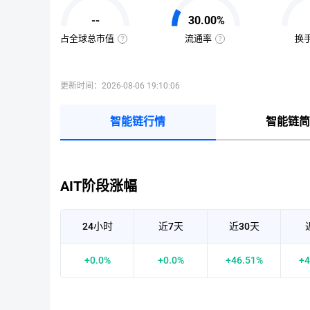
值
=
--
30.00%
该
币
种
占全球总市值
流通率
换
当
全
流
前
球
通
流
总
率
通
市
=（流
量
值
通
更新时间：2026-08-06 19:10:06
×
占
总
当
比
量
前
=（该
÷
币
币
最
智能链行情
智能链简
价
种
大
的
供
流
应
通
量
市
）
值
×
÷
100%
已
AIT阶段涨幅
收
录
到
的
所
24小时
近7天
近30天
有
币
种
市
+0.0%
+0.0%
+46.51%
+4
值）
×
100%