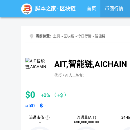
脚本之家
·
区块链
首页
币圈行情
当前位置：
主页
>
区块链
>
今日行情
> 智能链
AIT,智能链,AICHAIN
代币 / AI人工智能
$0
+0%
（
+$
）
≈ ¥
0
฿
--
流通市值
流通量(AIT)
24H
流
--
630,000,000.00
通
市