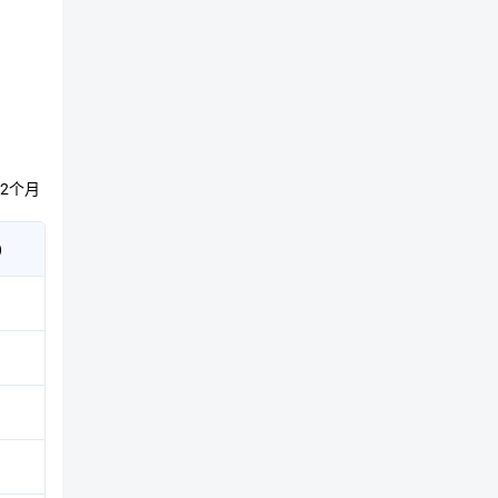
Edith
Yeung
杨
珮
珊，
亦
十
分
关
2个月
注
区
块
)
链
方
向。