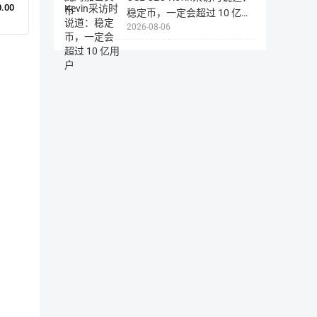
行
0.00
业
稳定币，一定会超过 10 亿用
业
实
2026-08-06
户
运
践、
营
国
的
际
创
市
业
场
公
成
司
长
提
营
供
销。
服
大
务。
中
华
地
区
主
管
及
合
伙
人