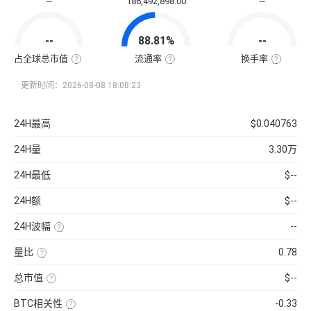
--
186,492,898.00
--
通
市
值
=
--
88.81%
--
该
币
种
占全球总市值
流通率
换手率
当
全
流
换
前
球
通
手
流
总
率
率
更新时间：2026-08-08 18:08:23
通
市
=（流
也
量
值
通
称
×
占
总
“周
当
比
量
转
24H最高
$0.040763
前
=（该
÷
率”，
币
币
最
指
价
种
大
在
24H量
3.30万
的
供
一
流
应
定
通
量
时
24H最低
$--
市
）
间
值
×
内
÷
100%
市
24H额
$--
已
场
收
中
录
转
24H波幅
--
到
手
的
买
（24H
所
卖
最
有
的
量比
0.78
高-24H
币
频
最
近
种
率，
低）
1
市
是
总市值
$--
÷
日
值）
反
24H
平
使
×
映
最
均
用
100%
流
低
BTC相关性
-0.33
每
当
通
×