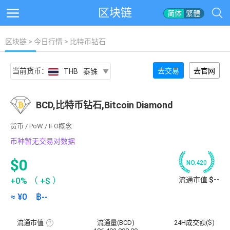
区块链
简体
繁體
区块链
>
今日行情
> 比特币钻石
当前货币：
去交易
去官网
THB
泰铢
BCD,比特币钻石,Bitcoin Diamond
货币 / PoW / IFO概念
币种暂无交易对数据
$0
NO.420
+0%
（
+$
）
流通市值
$--
≈ ¥
0
฿
--
流通市值
流通量(BCD)
24H成交额($)
流