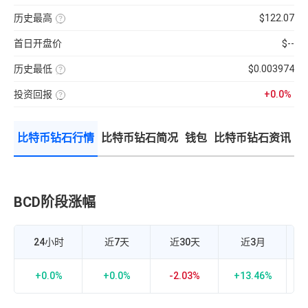
分
前
使
性
100【5
钟
供
用
强
分
现
历史最高
$122.07
应
近
弱
钟
货
量
七
该
的
更
成
×
日
币
指
新
交
币
首日开盘价
$--
的
种
标，
一
量
种
币
收
24H
次】
÷
价
种
录
换
近
格
收
历史最低
$0.003974
以
手
7
盘
来
该
率
日
价
的
币
计
平
格，
历
投资回报
+0.0%
种
算
均
计
史
收
投
公
每
算
最
录
资
式：
分
与
高
以
回
24H
钟
BTC
价
来
报
内
现
的
的
比特币钻石行情
比特币钻石简况
钱包
比特币钻石资讯
率
的
货
相
历
=（当
成
成
关
史
前
交
交
性，
最
币
额
量
越
低
价-
÷
接
价
众
流
近
筹
通
1
价
市
BCD阶段涨幅
比
正
格）
值
相
÷
×
关
众
100%
度
筹
越
价
强，
24小时
近7天
近30天
近3月
格
越
×100%
接
近-1
负
+0.0%
+0.0%
-2.03%
+13.46%
相
关
度
越