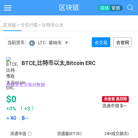
区块链
简体
繁體
区块链
>
今日行情
> 比特币以太
当前货币：
去交易
去官网
LTC
莱特币
BTCE,比特币以太,Bitcoin ERC
代币
币种暂无交易对数据
$0
未收录 高风险
流通市值
$--
+0%
（
+$
）
≈ ¥
0
฿
--
流通市值
流通量(BTCE)
24H成交额($)
流