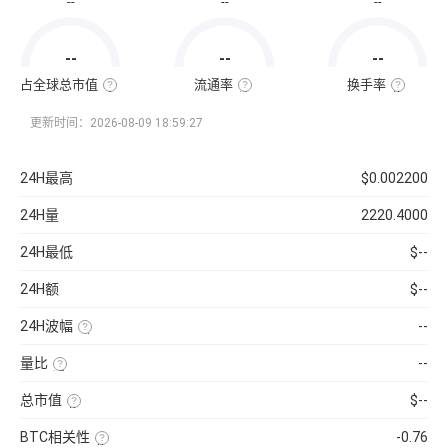
--
--
--
通
市
值
=
--
--
--
该
币
种
占全球总市值
流通率
换手率
当
全
流
换
前
球
通
手
流
总
率
率
更新时间：2026-08-09 18:59:27
通
市
=（流
也
量
值
通
称
×
占
总
“周
当
比
量
转
24H最高
$0.002200
前
=（该
÷
率”，
币
币
最
指
价
种
大
在
24H量
2220.4000
的
供
一
流
应
定
通
量
时
24H最低
$--
市
）
间
值
×
内
÷
100%
市
24H额
$--
已
场
收
中
录
转
24H波幅
--
到
手
的
买
（24H
所
卖
最
有
的
量比
--
高-24H
币
频
最
近
种
率，
低）
1
市
是
总市值
$--
÷
日
值）
反
24H
平
使
×
映
最
均
用
100%
流
低
BTC相关性
-0.76
每
当
通
×