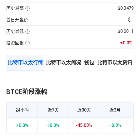
分
前
使
性
100【5
钟
供
用
强
分
现
历史最高
$0.3479
应
近
弱
钟
货
量
七
该
的
更
成
×
日
币
指
新
交
币
首日开盘价
$--
的
种
标，
一
量
种
币
收
24H
次】
÷
价
种
录
换
近
格
收
历史最低
$0.0011
以
手
7
盘
来
该
率
日
价
的
币
计
平
格，
历
投资回报
+0.0%
种
算
均
计
史
收
投
公
每
算
最
录
资
式：
分
与
高
以
回
24H
钟
BTC
价
来
报
内
现
的
的
比特币以太行情
比特币以太简况
钱包
比特币以太资讯
率
的
货
相
历
=（当
成
成
关
史
前
交
交
性，
最
币
额
量
越
低
价-
÷
接
价
众
流
近
筹
通
1
价
市
BTCE阶段涨幅
比
正
格）
值
相
÷
×
关
众
100%
度
筹
越
价
强，
24小时
近7天
近30天
近3月
格
越
×100%
接
近-1
负
+0.0%
+0.0%
-45.00%
+0.0%
-
相
关
度
越