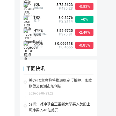
SOL
$ 73.3623
-0.83%
首次发行方式
IDO（流动性挖矿）
Solana
¥ 495.23
TRX
$ 0.3276
+0%
最大供应量
10,000,000.00 CWS
波场
¥ 2.2114
指
该
HYPE
代
$ 55.6725
-2.49%
当前供应量
10,000,000.00 CWS
币
Hyperliquid
¥ 375.81
在
指
其
该
生
DOGE
代
$ 0.069118
-0.85%
命
流通量
528,000.00 CWS
币
狗狗币
¥ 0.4665
周
目
流
期
前
通
内
存
总
可
在
流通率
5.28%
量：
能
的
指
流
存
所
该
通
在
币圈快讯
有
代
率
的
代
币
上架交易所
1家
=（流
最
币
目
通
大
数
前
总
数
美CFTC主席称将推进稳定币抵押、永续
量
在
量/
量
(包
市
最
概念分类
NFT（
+0.29%
）
币安智能链(BS
期货及预测市场创新
(包
括
场
大
括
被
上
供
被
锁
实
2026-08-06 23:28
应
销
定
际
量 
支持钱包
毁
Cobo
比特派
imToken
的)
流
）
的)
通
*100%
分析：对冲基金正重新大举买入美股上
的
MetaMask
Coinbase Wallet
代
周净买入48亿美元
币
总