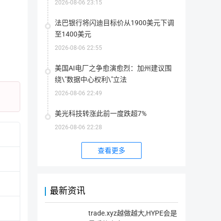
2026-08-06 23:15
量。
简介
法巴银行将闪迪目标价从1900美元下调
Seascape是一个围绕NFT和DeFi经济设计的游戏平台，目前
至1400美元
2026-08-06 22:55
发者同样获取收益的生态系统，用户可以通过抵押的方式从游戏
Crowns是Seascape的官方货币，总量为1000万。持有Cr
美国AI电厂之争愈演愈烈：加州建议围
参与DeFi玩法获得具有竞争力的收益等。
绕\"数据中心权利\"立法
Seascape 团队同时也是BLOCKLORDS这款顶级区块链战
2026-08-06 22:49
戏，目前已经在多个主流公链上成功推出版本，并入驻了数千名
美光科技转涨此前一度跌超7%
2026-08-06 22:28
查看更多
相关链接
最新资讯
官网地址
网站1
trade.xyz越做越大,HYPE会是