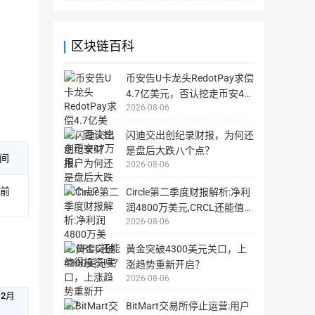
交
造
易
成
记
不
录
必
等。
要
团队信息
区块链百科
区
的
块
损
站
失，
多
用
币安告U卡龙头RedotPay求偿
为
户
国
需
4.7亿美元，否认挖走币安47
投资机构
外
自
网
2026-08-06
行
万用户
站，
负
国
责。
内
闪迪交出创纪录财报，为何还
用
JRR Capital
Nabais C
户
是盘后大跌八个点？
可
间
JRR Capital
2026-08-06
能
无
法
JRR
钟前
正
Circle第二季度财报解析:净利
Capital
常
润4800万美元,CRCL还能值得
打
是
开
2026-08-06
投资吗?
JRR
PAKA
LD CAPI
Crypto
旗
黄金突破4300美元关口，上
下
涨趋势重新开启？
投
2026-08-06
资
12月
机
BitMart交易所停止运营:用户