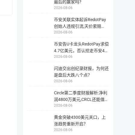
最后的赢家吗?
区块站
区块站1
2026-08-06
指
为
用
币安关联实体起诉RedotPay
智能合约
【ethereum合约】0xac0104cca91d1
户
提
请
创始人违规引流,天价索赔
供
勿
2026-08-06
浏
4.728亿美
直
览
接
与
向
查
币安告U卡龙头RedotPay求偿
该
询
智
代币分配
4.7亿美元，否认挖走币安47
该
能
币
合
2026-08-06
万用户
种
约
在
地
区
址
分配情况
数量（CWS）
闪迪交出创纪录财报，为何还
块
转
链
账，
是盘后大跌八个点？
上
此
所
操
2026-08-06
游戏激励
500.00万
有
作
信
可
息
能
Circle第二季度财报解析:净利
的
将
储备
150.00万
工
导
润4800万美元,CRCL还能值得
具，
致
包
您
2026-08-06
投资
括
无
团队
100.00万
币
法
种
找
黄金突破4300美元关口，上
的
回
链
资
涨趋势重新开启？
交易所
50.00万
上
产，
2026-08-06
数
从
据，
而