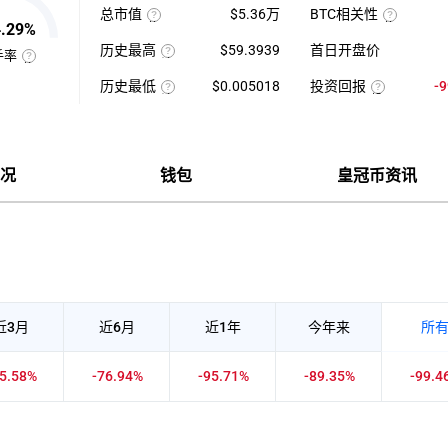
最
1
总市值
$5.36万
BTC相关性
高-24H
日
4.29%
使
最
平
使
用
低）
均
用
历史最高
$59.3939
首日开盘价
当
÷
每
近
手率
前
24H
该
分
七
换
供
最
币
钟
日
手
历史最低
$0.005018
投资回报
-
应
低
种
现
的
率
量
×
收
该
货
投
币
也
×
100【5
录
币
成
资
种
称
币
分
以
种
交
回
收
“周
种
钟
来
收
量
报
盘
转
价
更
的
录
÷
率
价
率”，
格
新
历
以
近
=（当
格，
指
一
史
来
7
前
计
况
钱包
皇冠币资讯
在
次】
最
的
日
币
算
一
高
历
平
价-
与
定
价
史
均
众
BTC
时
最
每
筹
的
间
低
分
价
相
内
价
钟
格）
关
市
现
÷
性，
场
货
众
越
中
成
筹
接
转
交
价
近
手
量
格
1
买
×100%
正
卖
近3月
近6月
近1年
今年来
所
相
的
关
频
度
率，
越
是
35.58%
-76.94%
-95.71%
-89.35%
-99.4
强，
反
越
映
接
流
近-1
通
负
性
相
强
关