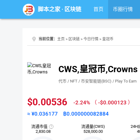
脚本之家
·
区块链
首页
币圈行情
当前位置：
主页
>
区块链
>
今日行情
> 皇冠币
CWS,皇冠币,Crowns
代币 / NFT / 币安智能链(BSC) / Play To Earn
$0.00536
-2.24%
（
-$0.000123
）
≈ ¥
0.036177
฿
0.000000082884
流通市值
流通量(CWS)
24H
流
2,830.08
528,000.00
4
通
市