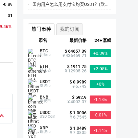
国内用户怎么用支付宝购买USDT？(欧易交易所为例)
-0.89
$1
99.46%
热门币种
我的订阅
币名
最新价格
24H涨幅
BTC
$ 64657.39
+0.39%
比特币
¥ 436469.71
ETH
$ 1911.75
+2.05%
以太坊
¥ 12905.26
USDT
皇冠币简介
$ 0.9989
+0%
泰达币
¥ 6.743
BNB
$ 592.9
-1.18%
有
首次发行时间
2021-01-30
币安币
¥ 4002.37
USDC
$ 1.0006
-0.01%
6%
众筹价格
--
USD Coin
¥ 6.7545
XRP
$ 1.0489
-1.14%
历史最高
$59.39（2021-03-18）
瑞波币
¥ 7.0805