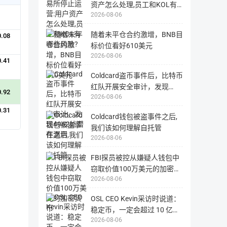
构，
资产怎么处理,员工和KOL有
JRR
2026-08-06
哪些风险?
Crypto
总
随着未平仓合约激增，BNB目
0.08
部
标价位看好610美元
位
2026-08-06
于
0.41
瑞
Coldcard盗币事件后，比特币
士，
红队开展安全审计，发现
是
0.92
2026-08-06
4962处潜在漏洞
全
球
0.31
Coldcard钱包被盗事件之后,
领
我们该如何理解自托管
先
2026-08-06
的
布
FBI探员被控从嫌疑人钱包中
局
窃取价值100万美元的加密货
于
2026-08-06
币
区
块
OSL CEO Kevin采访时说道：
链
稳定币，一定会超过 10 亿用
产
2026-08-06
户
业