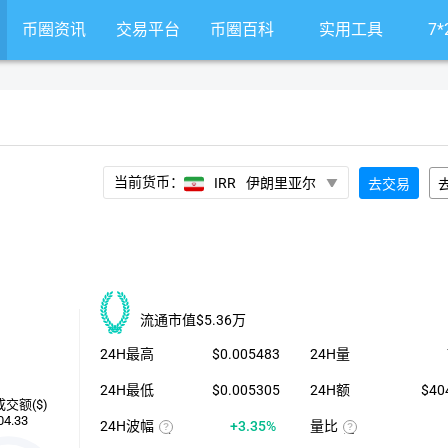
币圈资讯
交易平台
币圈百科
实用工具
7
当前货币：
IRR
伊朗里亚尔
去交易
流通市值
$5.36万
24H最高
$0.005483
24H量
24H最低
$0.005305
24H额
$40
成交额($)
04.33
24H波幅
+3.35%
量比
（24H
近