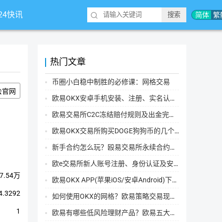
*24快讯
简体
繁
热门文章
币圈小白稳中制胜的必修课：网格交易
去官网
欧易OKX安卓手机安装、注册、实名认证、买币转账新手实操教程
欧易交易所C2C冻结赔付规则及出金完整流程
欧易OKX交易所购买DOGE狗狗币的几个方式汇总
新手合约怎么玩？殴易交易所永续合约操作步骤教程(APP/Web端)
欧e交易所新人账号注册、身份认证及安全设置教程
7.54万
欧易OKX APP(苹果iOS/安卓Android)下载图文教程
4.3292
如何使用OKX的网格？欧易策略交易现货网格新手操作流程
1
欧易有哪些低风险理财产品？欧易五大低风险理财产品详细介绍