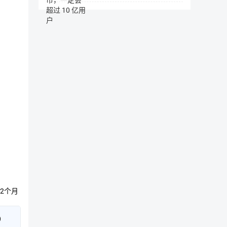
生
态
及
加
密
数
字
货
币
的
区
块
链
产
业
集
团，
集
团
2个月
业
务
覆
)