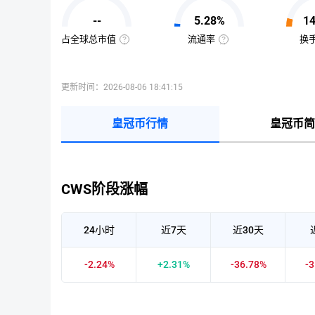
值
=
--
5.28%
1
该
币
种
占全球总市值
流通率
换
当
全
流
前
球
通
流
总
率
通
市
=（流
量
值
通
更新时间：2026-08-06 18:41:15
×
占
总
当
比
量
前
=（该
÷
币
币
最
皇冠币行情
皇冠币简
价
种
大
的
供
流
应
通
量
市
）
值
×
÷
100%
已
CWS阶段涨幅
收
录
到
的
所
24小时
近7天
近30天
有
币
种
市
-2.24%
+2.31%
-36.78%
-
值）
×
100%