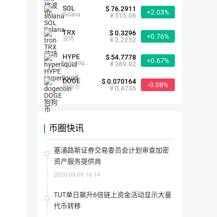
SOL
$ 76.2911
+2.03%
首次发行方式
--
Solana
¥ 515.06
TRX
$ 0.3296
+0.76%
最大供应量
10,000,000,000.00 FREC
波场
¥ 2.2252
指
该
HYPE
代
$ 54.7778
+0.67%
当前供应量
10,000,000,000.00 FREC
币
Hyperliquid
¥ 369.82
在
指
其
该
生
DOGE
代
$ 0.070164
-0.08%
命
流通量
500,000,000.00 FREC
币
狗狗币
¥ 0.4736
周
目
流
期
前
通
内
存
总
可
在
流通率
5.00%
量：
能
的
指
流
存
所
该
通
在
币圈快讯
有
代
率
的
代
币
上架交易所
0家
=（流
最
币
目
通
大
数
前
总
数
塞浦路斯证券交易委员会计划审查加密
量
在
量/
量
(包
市
最
支持钱包
Cobo
比特派
imToken
Met
资产服务提供商
(包
括
场
大
括
被
上
供
被
锁
实
2026-08-09 16:14
应
销
定
际
量 
简介
毁
的)
流
）
的)
通
*100%
TUT单日飙升6倍链上资金活动显示大量
的
代
代币转移
Freyrchain打造全球首家区块链藏品数据库平台，秉承着让艺术
币
总