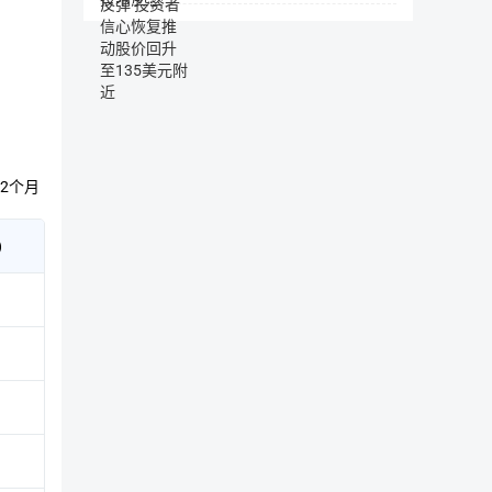
跨
利益相关方在必要时证明已签署文件的真实状况。
行
5、藏品著录应用
业
与
将珍稀藏品资料整理数据化，结合云端技术，构建信息齐全的大数
渠
等板块提供实体支持资料。
道
建
6、 藏品社区应用
立
以极大的包容性，为藏品爱好者、从业者、藏品经济参与者、藏
合
2个月
作
根据用户对藏品社区板块的忠诚度、投入度分级，用户可通过登
伙
REC 购买专家学者的星级笔记。
伴
)
关
7、 作品交易应用
系，
作品的创作者、收藏者可以将其作品展示在交易平台上，收藏家可
将
适
作品添加电子标签，利用区块链技术，标注权属，记录交易数据
合
8、虚拟展厅应用
的
人
虚拟展厅可运用 VR 技术，打造 VR 终端，呈现比现实展览
才
的信息展示。
联
系
人们可以通过 FREC 购买便携的虚拟博物馆，一直开放一些
在