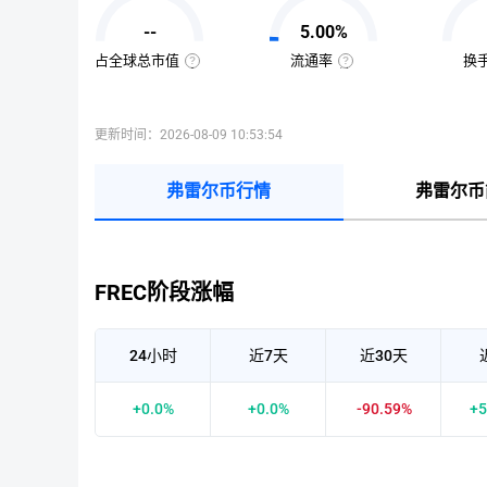
值
=
--
5.00%
该
币
种
占全球总市值
流通率
换
当
全
流
前
球
通
流
总
率
通
市
=（流
量
值
通
更新时间：2026-08-09 10:53:54
×
占
总
当
比
量
前
=（该
÷
币
币
最
弗雷尔币行情
弗雷尔币
价
种
大
的
供
流
应
通
量
市
）
值
×
÷
100%
已
FREC阶段涨幅
收
录
到
的
所
24小时
近7天
近30天
有
币
种
市
+0.0%
+0.0%
-90.59%
+5
值）
×
100%