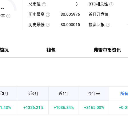
最
1
总市值
$--
BTC相关性
高-24H
日
--
使
最
平
使
用
低）
均
用
历史最高
$0.005976
首日开盘价
当
÷
每
近
手率
前
24H
该
分
七
换
供
最
币
钟
日
手
历史最低
$0.000015
投资回报
应
低
种
现
的
率
量
×
收
该
货
投
币
也
×
100【5
录
币
成
资
种
称
币
分
以
种
交
回
收
“周
种
钟
来
收
量
报
盘
转
价
更
的
录
÷
率
价
率”，
格
新
历
以
近
=（当
格，
指
一
史
来
7
前
计
简况
钱包
弗雷尔币资讯
在
次】
最
的
日
币
算
一
高
历
平
价-
与
定
价
史
均
众
BTC
时
最
每
筹
的
间
低
分
价
相
内
价
钟
格）
关
市
现
÷
性，
场
货
众
越
中
成
筹
接
转
交
价
近
手
量
格
1
买
×100%
正
卖
近3月
近6月
近1年
今年来
所
相
的
关
频
度
率，
越
是
1.43%
+1326.21%
+1036.84%
+3165.00%
+0.0
强，
反
越
映
接
流
近-1
通
负
性
相
强
关