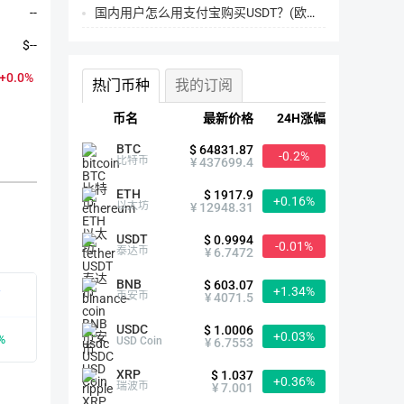
国内用户怎么用支付宝购买USDT？(欧易交易所为例)
--
$--
+0.0%
热门币种
我的订阅
币名
最新价格
24H涨幅
BTC
$ 64831.87
-0.2%
比特币
¥ 437699.4
ETH
$ 1917.9
+0.16%
以太坊
¥ 12948.31
USDT
弗雷尔币简介
$ 0.9994
-0.01%
泰达币
¥ 6.7472
BNB
$ 603.07
+1.34%
有
首次发行时间
2018-05-11
币安币
¥ 4071.5
USDC
$ 1.0006
+0.03%
%
众筹价格
--
USD Coin
¥ 6.7553
XRP
$ 1.037
+0.36%
历史最高
$0.01（2021-01-11）
瑞波币
¥ 7.001