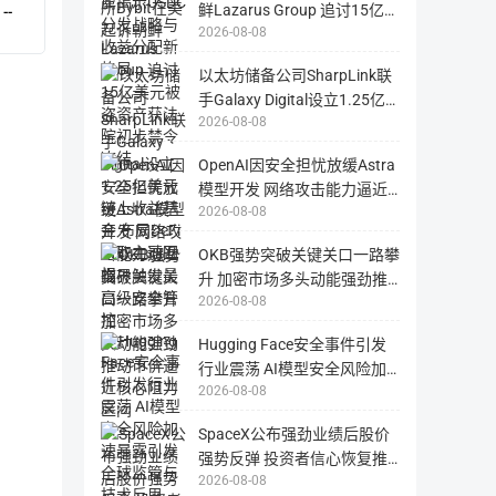
鲜Lazarus Group 追讨15亿美
品的介绍信息，藏品的部分信息，比如最新价格及持有者信息，需要支
--
们
2026-08-08
元被盗资产获法院初步禁令冻
的
评论。
网
结
以太坊储备公司SharpLink联
博物馆展厅配有智能助手，具备语音和显示功能，并与后端数据
络
手Galaxy Digital设立1.25亿
专
助手可以移动，在参观者支付一定 FREC 之后，智能助手可以
2026-08-08
业
美元链上收益基金 布局DeFi
博物馆还可以在每个展位的前面装配智能终端，智能终端连接到
知
获取主动回报
OpenAI因安全担忧放缓Astra
识，
3、拍卖会应用
模型开发 网络攻击能力逼近
在
拍卖会可以场内场外同时进行。
财
2026-08-08
临界触发最高级安全管控
务、
拍卖会场内，每个竞拍者的座位上装配有智能终端，竞拍者利用
OKB强势突破关键关口一路攀
技
价值信息需要支付一定的FREC 来获取。
术、
升 加密市场多头动能强劲推
营
2026-08-08
动币价逼近核心阻力区间
拍卖会场外，竞拍者可以通过 APP 远程参与竞拍，APP 会显
销
拍卖成交后，所有参与过竞价的竞拍者，都会获取适当的 FREC 
Hugging Face安全事件引发
等
方
行业震荡 AI模型安全风险加
4、 版权交易及合同备案应用
面
2026-08-08
速暴露引发全球监管与技术反
Freyrchain 使得权利人对其权利的处分及权属查询更加便
得
思
到
SpaceX公布强劲业绩后股价
基于区块链技术，合同、著作、图片等各种文件均可通过固化哈希
扩
强势反弹 投资者信心恢复推
签约及全流程存证形成全流程的可信电子凭证。每个节点可保存
展，
2026-08-08
动股价回升至135美元附近