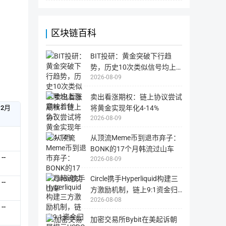
智能 AI 助手
站
的
字
多
损
为
失，
布置在博物馆、交易场所的智能 AI 助手，可以通过语音、图形
资
国
用
外
产
户
区块链百科
智能 AI 助手机器人获取游客的语音，解析后从区块链上获取对
网
需
与
站，
自
国
行
的故事活灵活现地展现给游客。
新
内
负
BIT投研：黄金突破下行趋
用
兴
责。
智能 AI 助手机器人具有以下的特点：
户
势，历史10次类似信号均上
区
可
能
2026-08-09
涨意味着什么？
· 让文物活起来，告别枯燥无味的文字介绍；
块
无
法
链
· 根据用户的声纹所体现出的年龄，性别、地域方言做对应的信
正
卖出看涨期权：链上协议尝试
技
常
打
将黄金实现年化4-14%
12月
位感知文明的载体；
术
开
2026-08-09
的
· 帮助博物馆分析数据，改善游客体验，并预测未来的发展。
全
从顶流Meme币到退市弃子：
弗雷尔 APP
球
BONK的17个月韩流过山车
咨
弗雷尔APP：为收藏家提供查询、展示、交易、信息发布等功能
--
2026-08-09
询
藏品市场最大的痛点：信息不对称。弗雷尔将藏品涉及到的信息
和
Circle携手Hyperliquid构建三
投
--
点 : 收藏真伪纠纷。
方激励机制，链上9:1资金归
资
2026-08-08
属揭示USDC分发战略与收益
2、博物馆应用
机
--
构。
分配新格局
参观展览的藏品爱好者，可以通过 FREC 购买博物馆门票。博物
加密交易所Bybit在美起诉朝
他