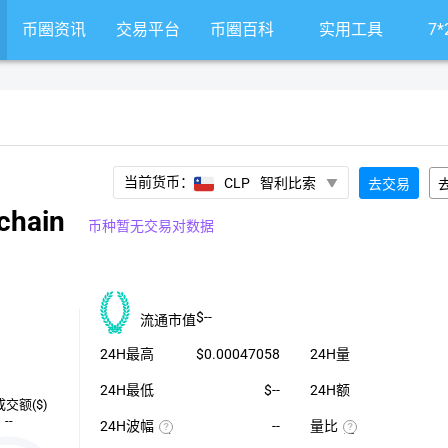
币圈资讯
交易平台
币圈百科
实用工具
7
当前货币：
CLP
智利比索
去交易
hain
币种暂无交易对数据
$--
流通市值
24H最高
$0.00047058
24H量
24H最低
$--
24H额
成交额($)
--
24H波幅
--
量比
（24H
近