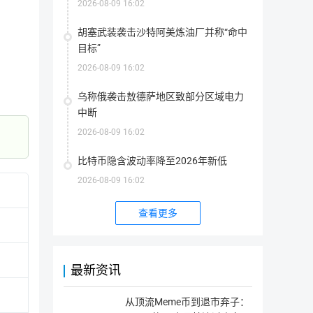
2026-08-09 16:02
量。
文化藏品的数字仓储平台，还将成为全球的藏品爱好者的成长平
转、价值变动等；人人都可以通过参与藏品的创作、流转、鉴评
胡塞武装袭击沙特阿美炼油厂并称“命中
目标”
用Freyrchain上所有的资源，包括藏品文化作品、现有的
2026-08-09 16:02
态体系中，伴随着FREC的流转，将驱动发布更多有价值的作品、发
n经济生态圈。FREC是Freyrchain生态圈中唯一的交互权
乌称俄袭击敖德萨地区致部分区域电力
中断
办活动等等。
2026-08-09 16:02
项目经济价值
比特币隐含波动率降至2026年新低
相关链接
2026-08-09 16:02
任何人经过验证确定唯一身份后，均可注册成为 Freyrchain 成
查看更多
官网地址
网站1
Freyrchain 的成员和在平台上流转的藏品，均会不断成长
能不断提高价值，成长为经典珍藏品。
最新资讯
成员发布藏品，需要支付一定的 FREC 代表藏品预估价值。藏品会
区块站
区块站1
区块站2
区块站3
指
为
根据藏品的发布预估价、实际成交价，以及获得的正面品鉴评价数
区块站4
用
从顶流Meme币到退市弃子：
户
成员可以在平台学习更专业的知识来提高自身水平。平台基于专
提