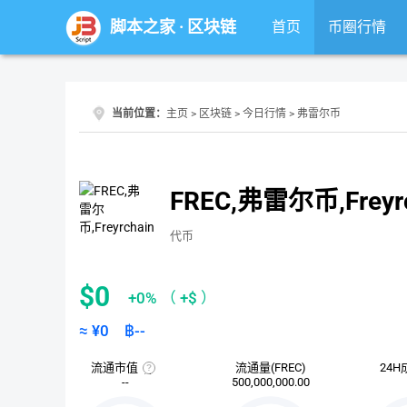
脚本之家
·
区块链
首页
币圈行情
当前位置：
主页
>
区块链
>
今日行情
> 弗雷尔币
FREC,弗雷尔币,Freyrc
代币
$0
+0%
（
+$
）
≈ ¥
0
฿
--
流通市值
流通量(FREC)
24H
流
--
500,000,000.00
通
市