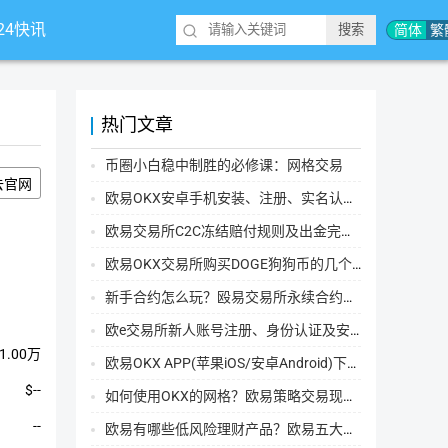
*24快讯
简体
繁
热门文章
币圈小白稳中制胜的必修课：网格交易
去官网
欧易OKX安卓手机安装、注册、实名认证、买币转账新手实操教程
欧易交易所C2C冻结赔付规则及出金完整流程
欧易OKX交易所购买DOGE狗狗币的几个方式汇总
新手合约怎么玩？殴易交易所永续合约操作步骤教程(APP/Web端)
欧e交易所新人账号注册、身份认证及安全设置教程
1.00万
欧易OKX APP(苹果iOS/安卓Android)下载图文教程
$--
如何使用OKX的网格？欧易策略交易现货网格新手操作流程
--
欧易有哪些低风险理财产品？欧易五大低风险理财产品详细介绍