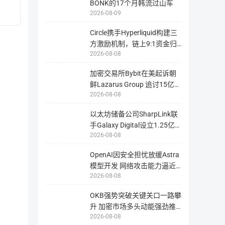
BONK的17个月韩流过山车
供
智能合约
【ethereum合约】0x17e67d1cb4e34
浏
务将收取一定的 FREC。
2026-08-09
请
览
勿
与
直
成员可以根据自己对藏品的研究，通过支付一定的 FREC 来
查
接
Circle携手Hyperliquid构建三
询
向
该
方向以及被其他成员点赞的情况，来计算并生成一定数量的 FR
方激励机制，链上9:1资金归
该
币
智
团队信息
2026-08-08
种
属揭
能
成员对藏品发布评论，平台会根据符合藏品发展方向的评论数量
在
合
区
约
块
加密交易所Bybit在美起诉朝
论所获得的奖励数量不同。从而促进平台向积极正确的方向发展
地
链
址
鲜Lazarus Group 追讨15亿美
上
转
成员也可以支付一定的 FREC 来创办活动，比如组织教育培
所
投资机构
账，
2026-08-08
元被
有
此
信
活跃程度给予一定的FREC 奖励。
操
息
作
以太坊储备公司SharpLink联
的
可
随着藏品价值的提升与知名度的提高，其创作者会变成众所周知
工
能
手Galaxy Digital设立1.25亿
ChainRock
具，
将
包
藏品，社会作用巨大。
导
2026-08-08
美元
专注于加密数字资产与新兴区块链技
括
致
币
您
术的全球咨询和投资机构。
种
无
OpenAI因安全担忧放缓Astra
的
法
链
ChainRock
找
ChainRock
ChainRock
模型开发 网络攻击能力逼近
上
回
应用场景
专
数
2026-08-08
临界触
资
据，
产，
注
交
从
易
于
而
OKB强势突破关键关口一路攀
记
造
加
录
升 加密市场多头动能强劲推
成
等。
不
1、Freyrchain 与用户交互接口
密
2026-08-08
区
动币价
必
块
数
要