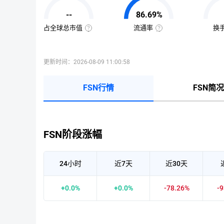
值
=
--
86.69%
该
币
种
占全球总市值
流通率
换
当
全
流
前
球
通
流
总
率
通
市
=（流
量
值
通
更新时间：2026-08-09 11:00:58
×
占
总
当
比
量
前
=（该
÷
币
币
最
FSN行情
FSN简况
价
种
大
的
供
流
应
通
量
市
）
值
×
÷
100%
已
FSN阶段涨幅
收
录
到
的
所
24小时
近7天
近30天
有
币
种
市
+0.0%
+0.0%
-78.26%
-
值）
×
100%