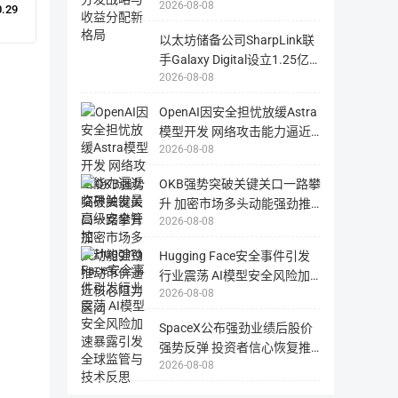
2026-08-08
元被盗资产获法院初步禁令冻
0.29
2017年
（1）区块链发展现状和问题展示的经
结
以太坊储备公司SharpLink联
（2）讨论项目内容和意义;

手Galaxy Digital设立1.25亿
（3）完成概念验证并启动项目;

2026-08-08
美元链上收益基金 布局DeFi
（4）组建核心团队;

获取主动回报
OpenAI因安全担忧放缓Astra
（5）平台架构设计与技术论证;

模型开发 网络攻击能力逼近
（6）完成白皮书;

2026-08-08
临界触发最高级安全管控
（7）启动私募股权并与项目顾问沟
OKB强势突破关键关口一路攀
升 加密市场多头动能强劲推
2026-08-08
动币价逼近核心阻力区间
团队信息
Hugging Face安全事件引发
行业震荡 AI模型安全风险加
2026-08-08
速暴露引发全球监管与技术反
钱德君
Bret Sc
思
创始人兼首席执行官
技术总监
SpaceX公布强劲业绩后股价
强势反弹 投资者信心恢复推
2026-08-08
动股价回升至135美元附近
是
钱
BitSE
德