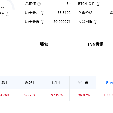
最
1
总市值
$--
BTC相关性
高-24H
日
--
使
最
平
使
用
低）
均
用
历史最高
$3.3102
众筹价格
$
当
÷
每
近
手率
前
24H
该
分
七
换
供
最
币
钟
日
手
历史最低
$0.000971
投资回报
应
低
种
现
的
率
量
×
收
该
货
投
币
也
×
100【5
录
币
成
资
种
称
币
分
以
种
交
回
收
“周
种
钟
来
收
量
报
盘
转
价
更
的
录
÷
率
价
率”，
格
新
历
以
近
=（当
格，
指
一
史
来
7
前
计
钱包
FSN资讯
在
次】
最
的
日
币
算
一
高
历
平
价-
与
定
价
史
均
众
BTC
时
最
每
筹
的
间
低
分
价
相
内
价
钟
格）
关
市
现
÷
性，
场
货
众
越
中
成
筹
接
转
交
价
近
手
量
格
1
买
×100%
正
卖
近3月
近6月
近1年
今年来
所
相
的
关
频
度
率，
越
是
93.75%
-93.79%
-97.68%
-96.87%
-100.
强，
反
越
映
接
流
近-1
通
负
性
相
强
关