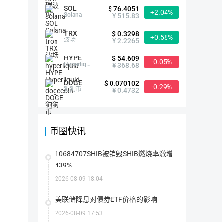
SOL
$ 76.4051
+2.04%
首次发行方式
--
Solana
¥ 515.83
TRX
$ 0.3298
+0.58%
最大供应量
81,920,000.00 FSN
波场
¥ 2.2265
指
该
HYPE
代
$ 54.609
-0.05%
当前供应量
57,344,000.00 FSN
币
Hyperliquid
¥ 368.68
在
指
其
该
生
DOGE
代
$ 0.070102
-0.29%
命
流通量
71,015,391.00 FSN
币
狗狗币
¥ 0.4732
周
目
流
期
前
通
内
存
总
可
在
流通率
86.69%
量：
能
的
指
流
存
所
该
通
在
币圈快讯
有
代
率
的
代
币
上架交易所
0家
=（流
最
币
目
通
大
数
前
总
数
10684707SHIB被销毁SHIB燃烧率激增
量
在
量/
量
(包
市
最
概念分类
跨链&侧链（
+0.92%
）
公共服
439%
(包
括
场
大
括
被
上
供
被
锁
实
2026-08-09 18:04
应
销
定
际
量 
支持钱包
毁
华特钱包
Cobo
比特派
imTo
的)
流
）
的)
通
*100%
美联储降息对债券ETF价格的影响
的
代
2026-08-09 17:53
简介
币
总