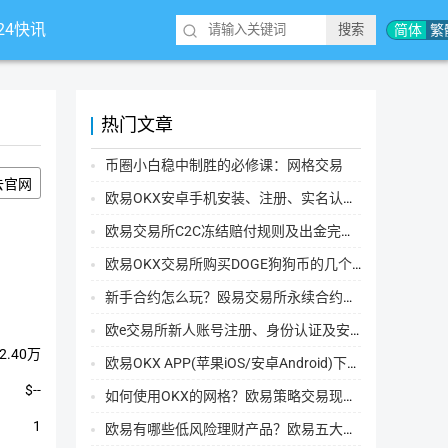
*24快讯
简体
繁
热门文章
币圈小白稳中制胜的必修课：网格交易
去官网
欧易OKX安卓手机安装、注册、实名认证、买币转账新手实操教程
欧易交易所C2C冻结赔付规则及出金完整流程
欧易OKX交易所购买DOGE狗狗币的几个方式汇总
新手合约怎么玩？殴易交易所永续合约操作步骤教程(APP/Web端)
欧e交易所新人账号注册、身份认证及安全设置教程
2.40万
欧易OKX APP(苹果iOS/安卓Android)下载图文教程
$--
如何使用OKX的网格？欧易策略交易现货网格新手操作流程
1
欧易有哪些低风险理财产品？欧易五大低风险理财产品详细介绍