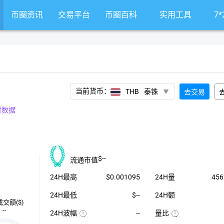
币圈资讯
交易平台
币圈百科
实用工具
7
当前货币：
THB
泰铢
去交易
对数据
$--
流通市值
24H最高
$0.001095
24H量
456
24H最低
$--
24H额
成交额($)
--
24H波幅
--
量比
（24H
近