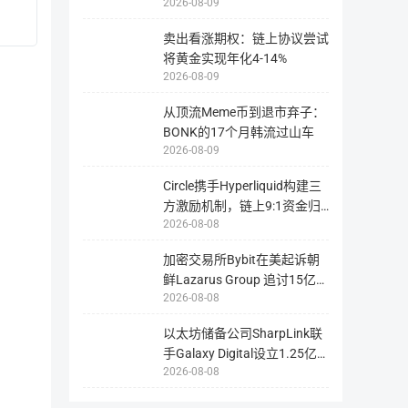
2026-08-09
涨意味着
1、FUSION包容性极强。它整合了现在存在的和未来将要出
卖出看涨期权：链上协议尝试
区块站
区块站1
区块站2
2、FUSION具有高度的可扩展性。 通过使用图灵完备的虚拟
指
将黄金实现年化4-14%
为
用
2026-08-09
智能合约
【ethereum合约】0xd0352a019e9ab
户
提
请
供
勿
从顶流Meme币到退市弃子：
浏
三、项目特点
直
览
BONK的17个月韩流过山车
接
与
向
2026-08-09
查
该
询
智
挖矿信息
1、权益证明
该
能
Circle携手Hyperliquid构建三
币
合
种
Fusion使用一个自定义构建的共识引擎称为权益证明机智（T
约
方激励机制，链上9:1资金归
在
地
区
址
2026-08-08
激励机制
PoW
属揭
人都可以通过建立一个节点并获得FSN奖励来使网络更强大、更
块
转
链
账，
上
2、去中心化互操作性
此
加密交易所Bybit在美起诉朝
所
操
有
作
鲜Lazarus Group 追讨15亿美
Fusion前沿的DCRM技术(分布式控制权限管理系统)实现了区
信
可
息
能
2026-08-08
元被
发展历程和路线
的
界，任何数字资产都可以与Fusion的生态系统融合并实现无限
将
工
导
具，
致
以太坊储备公司SharpLink联
相关链接：
包
您
括
无
手Galaxy Digital设立1.25亿
币
https://www.fusion.org/products/fusion-network
2018年后
2018年以后，根据2017年和2
法
种
2026-08-08
美元
找
的
回
建设，使其成为帮助人们提高互联网
链
资
上
产，