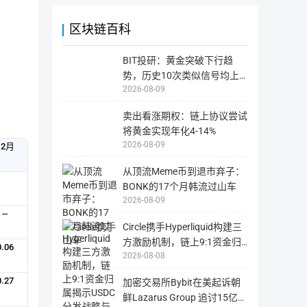
数
从
据，
而
2018年Q4
（1）继续完善和完善核心规范;（2
交
造
区块链百科
易
成
（4）推动离线数据与主链，特别是身
记
不
录
必
等。
态系统工具的开发。
要
BIT投研：黄金突破下行趋
区
的
块
损
势，历史10次类似信号均上
站
失，
多
2018年Q3
（1）完善前端钱包工具，完成1000
用
2026-08-09
涨意味着什么？
为
户
国
需
（2）推动周边社区，完善智能合约开
外
自
卖出看涨期权：链上协议尝试
网
行
（3）继续提高核心代码的效率和安全性
站，
负
将黄金实现年化4-14%
国
责。
2026-08-09
内
12月
（4）继续发展核心社区，帮助他们
用
户
可
从顶流Meme币到退市弃子：
能
2018年Q2
（1）在主链上线;（2）开始密集的
BONK的17个月韩流过山车
无
法
建立若干研究课题，大力推动研究;
2026-08-09
正
常
--
集的公共关系推广;（6）加强队伍建
打
Circle携手Hyperliquid构建三
开
方激励机制，链上9:1资金归
0.06
2018年Q1
（1）完成合规工作，启动基金会运
2026-08-08
属揭示USDC分发战略与收益
备工作，并在实验环境中启动多节点私
分配新格局
0.27
加密交易所Bybit在美起诉朝
投资界，技术社区和大学的核心社区
鲜Lazarus Group 追讨15亿美