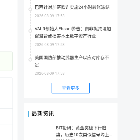
量。
巴西针对加密欺诈实施24小时转账冻结
Fusion是一个跨链、跨组织、跨数据源的加密金融智能合约
2026-08-09 17:53
提供完备金融功能，连接中心化与非中心化组织的关键价值传输，以
VALR创始人Ehsani警告：南非拟跨境加
币，用于支付平台费用。
密监管或损害本土数字资产行业
2026-08-09 17:53
一、项目背景
美国国防部推动武器生产以应对库存不
足
FUSION基金会是一家致力于为分布式全球金融建立新一代基
2026-08-09 17:53
实现了任何资产时间价值，让全世界享受比以前更加便捷、高效和
查看更多
（一位曾发布了两个全球排名前30的区块链项目（VeChain 
相关链接
企业、第三方应用程序开发商、学术界以及更广泛的区块链社区
最新资讯
官网地址
网站1
二、应用场景
BIT投研：黄金突破下行趋
势，历史10次类似信号均上
数字货币全币种交互，数字货币金融Dapp。