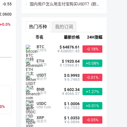
国内用户怎么用支付宝购买USDT？(欧易交易所为例)
-0.55
2.0600
+0.0%
热门币种
我的订阅
币名
最新价格
24H涨幅
BTC
$ 64876.61
-0.18%
比特币
¥ 438001.45
ETH
$ 1920.64
+0.08%
以太坊
¥ 12966.81
USDT
FSN简介
$ 0.9993
-0.01%
泰达币
¥ 6.7465
BNB
$ 602.34
+1.27%
有
首次发行时间
2018-02-17
币安币
¥ 4066.57
USDC
$ 1.0006
+0.01%
00%
众筹价格
$2.0600
USD Coin
¥ 6.7553
XRP
$ 1.0353
-0.05%
历史最高
$3.31（2018-06-30）
瑞波币
¥ 6.9896