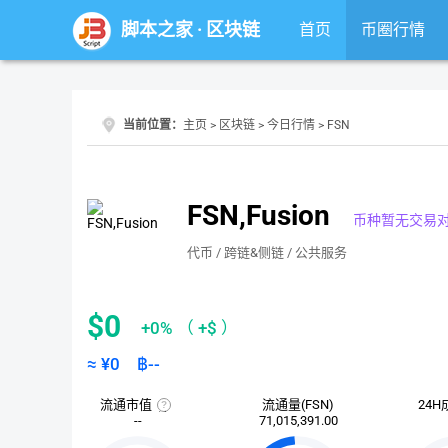
脚本之家
·
区块链
首页
币圈行情
当前位置：
主页
>
区块链
>
今日行情
> FSN
FSN,Fusion
币种暂无交易
代币 / 跨链&侧链 / 公共服务
$0
+0%
（
+$
）
≈ ¥
0
฿
--
流通市值
流通量(FSN)
24H
流
--
71,015,391.00
通
市