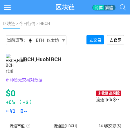
区块链
简体
繁體
区块链
>
今日行情
> HBCH
当前货币：
去交易
去官网
ETH
以太坊
HBCH,Huobi BCH
代币
币种暂无交易对数据
$0
未收录 高风险
流通市值
$--
+0%
（
+$
）
≈ ¥
0
฿
--
流通市值
流通量(HBCH)
24H成交额($)
流