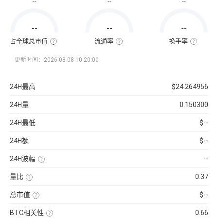
--
--
--
通
市
值
=
--
--
--
该
币
种
占全球总市值
流通率
换手率
当
全
流
换
前
球
通
手
流
总
率
率
更新时间：2026-08-08 10:20:00
通
市
=（流
也
量
值
通
称
×
占
总
“周
当
比
量
转
24H最高
$24.264956
前
=（该
÷
率”，
币
币
最
指
价
种
大
在
24H量
0.150300
的
供
一
流
应
定
通
量
时
24H最低
$--
市
）
间
值
×
内
÷
100%
市
24H额
$--
已
场
收
中
录
转
24H波幅
--
到
手
的
买
（24H
所
卖
最
有
的
量比
0.37
高-24H
币
频
最
近
种
率，
低）
1
市
是
总市值
$--
÷
日
值）
反
24H
平
使
×
映
最
均
用
100%
流
低
BTC相关性
0.66
每
当
通
×