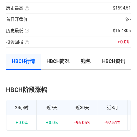
分
前
使
性
100【5
钟
供
用
强
分
现
历史最高
$1594.51
应
近
弱
钟
货
量
七
该
的
更
成
×
日
币
指
新
交
币
首日开盘价
$--
的
种
标，
一
量
种
币
收
24H
次】
÷
价
种
录
换
近
格
收
历史最低
$15.4805
以
手
7
盘
来
该
率
日
价
的
币
计
平
格，
历
投资回报
+0.0%
种
算
均
计
史
收
投
公
每
算
最
录
资
式：
分
与
高
以
回
24H
钟
BTC
价
来
报
内
现
的
的
HBCH行情
HBCH简况
钱包
HBCH资讯
率
的
货
相
历
=（当
成
成
关
史
前
交
交
性，
最
币
额
量
越
低
价-
÷
接
价
众
流
近
筹
通
1
价
市
HBCH阶段涨幅
H
正
格）
值
相
÷
×
关
众
100%
度
筹
越
价
强，
24小时
近7天
近30天
近3月
格
越
×100%
接
近-1
负
+0.0%
+0.0%
-96.05%
-97.51%
-
相
关
度
越