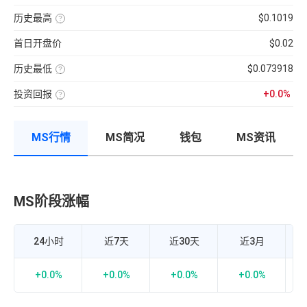
分
前
使
性
100【5
钟
供
用
强
分
现
历史最高
$0.1019
应
近
弱
钟
货
量
七
该
的
更
成
×
日
币
指
新
交
币
首日开盘价
$0.02
的
种
标，
一
量
种
币
收
24H
次】
÷
价
种
录
换
近
格
收
历史最低
$0.073918
以
手
7
盘
来
该
率
日
价
的
币
计
平
格，
历
投资回报
+0.0%
种
算
均
计
史
收
投
公
每
算
最
录
资
式：
分
与
高
以
回
24H
钟
BTC
价
来
报
内
现
的
的
MS行情
MS简况
钱包
MS资讯
率
的
货
相
历
=（当
成
成
关
史
前
交
交
性，
最
币
额
量
越
低
价-
÷
接
价
众
流
近
筹
通
1
价
市
MS阶段涨幅
M
正
格）
值
相
÷
×
关
众
100%
度
筹
越
价
强，
24小时
近7天
近30天
近3月
格
越
×100%
接
近-1
负
+0.0%
+0.0%
+0.0%
+0.0%
相
关
度
越