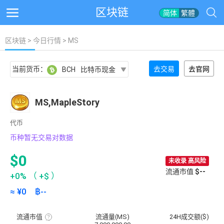
区块链
简体
繁體
区块链
>
今日行情
> MS
当前货币：
去交易
去官网
BCH
比特币现金
MS,MapleStory
代币
币种暂无交易对数据
$0
未收录 高风险
流通市值
$--
+0%
（
+$
）
≈ ¥
0
฿
--
流通市值
流通量(MS)
24H成交额($)
流