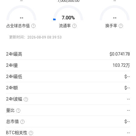
--
7,000,000.00
--
通
市
值
=
--
7.00%
--
该
币
种
占全球总市值
流通率
换手率
当
全
流
换
前
球
通
手
流
总
率
率
更新时间：2026-08-09 08:39:53
通
市
=（流
也
量
值
通
称
×
占
总
“周
当
比
量
转
24H最高
$0.074178
前
=（该
÷
率”，
币
币
最
指
价
种
大
在
24H量
103.72万
的
供
一
流
应
定
通
量
时
24H最低
$--
市
）
间
值
×
内
÷
100%
市
24H额
$--
已
场
收
中
录
转
24H波幅
--
到
手
的
买
（24H
所
卖
最
有
的
量比
--
高-24H
币
频
最
近
种
率，
低）
1
市
是
总市值
$--
÷
日
值）
反
24H
平
使
×
映
最
均
用
100%
流
低
BTC相关性
--
每
当
通
×