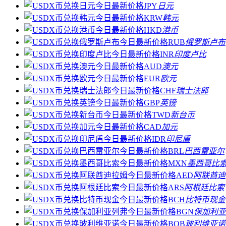
JPY
日元
KRW
韩元
HKD
港币
RUB
俄罗斯卢布
INR
印度卢比
AUD
澳元
EUR
欧元
CHF
瑞士法郎
GBP
英镑
TWD
新台币
CAD
加元
IDR
印尼盾
BRL
巴西雷亚尔
MXN
墨西哥比
AED
阿联酋迪
ARS
阿根廷比索
BCH
比特币现金
BGN
保加利亚
BOB
玻利维亚诺