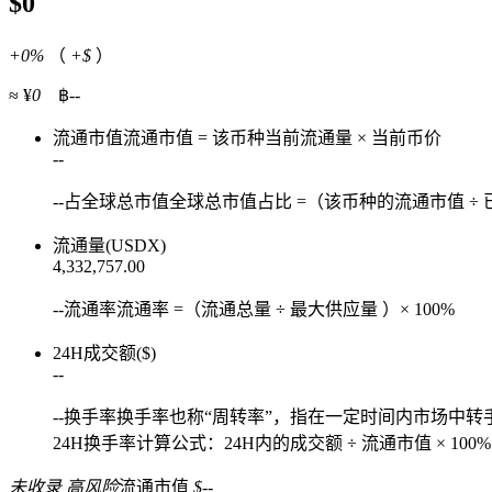
$0
+0%
（
+$
）
≈ ¥
0
฿
--
流通市值
流通市值 = 该币种当前流通量 × 当前币价
--
--
占全球总市值
全球总市值占比 =（该币种的流通市值 ÷ 
流通量(USDX)
4,332,757.00
--
流通率
流通率 =（流通总量 ÷ 最大供应量 ）× 100%
24H成交额($)
--
--
换手率
换手率也称“周转率”，指在一定时间内市场中
24H换手率计算公式：24H内的成交额 ÷ 流通市值 × 100%
未收录 高风险
流通市值
$--