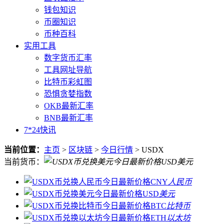
钱包知识
币圈知识
币种百科
实用工具
数字货币汇率
工具网址导航
比特币彩虹图
恐惧贪婪指数
OKB最新汇率
BNB最新汇率
7*24快讯
当前位置：
主页
>
区块链
>
今日行情
> USDX
当前货币：
USD
美元
CNY
人民币
USD
美元
BTC
比特币
ETH
以太坊