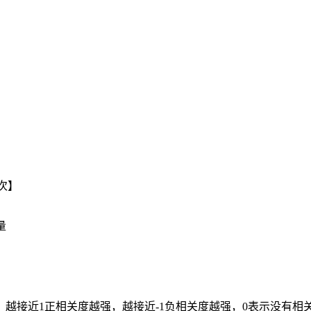
一次】
量
，越接近1正相关度越强，越接近-1负相关度越强，0表示没有相