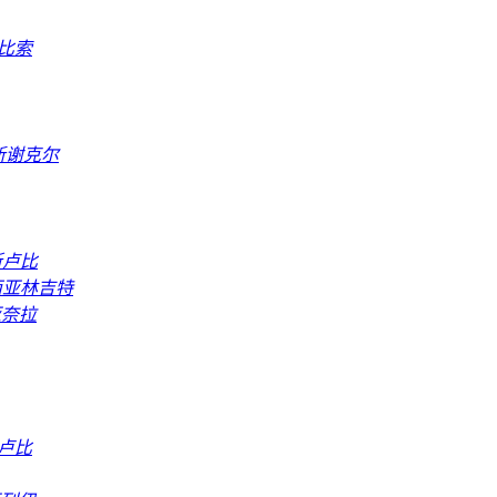
比索
新谢克尔
斯卢比
西亚林吉特
亚奈拉
卢比