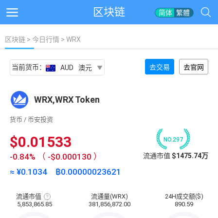
区块链
简体
繁體
区块链
>
今日行情
> WRX
当前货币：
去交易
去官网
AUD
澳元
WRX,WRX Token
货币 / 币安投资
$0.01533
NO.297
-0.84%
（
-$0.000130
）
流通市值
$1475.74万
≈ ¥
0.1034
฿
0.00000023621
流通市值
流通量(WRX)
24H成交额($)
流
5,853,865.85
381,856,872.00
890.59
通
市