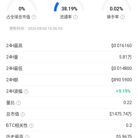
值
=
0%
38.19%
0.02%
该
币
种
占全球总市值
流通率
换手率
当
全
流
换
前
球
通
手
流
总
率
率
更新时间：2026-08-08 10:06:09
通
市
=（流
也
量
值
通
称
×
占
总
“周
当
比
量
转
24H最高
$0.016160
前
=（该
÷
率”，
币
币
最
指
价
种
大
在
24H量
5.81万
的
供
一
流
应
定
通
量
时
24H最低
$0.014800
市
）
间
值
×
内
÷
100%
市
24H额
$890.5900
已
场
收
中
录
转
24H波幅
+9.19%
到
手
的
买
（24H
所
卖
最
有
的
量比
0.22
高-24H
币
频
最
近
种
率，
低）
1
市
是
总市值
$1475.74万
÷
日
值）
反
24H
平
使
×
映
最
均
用
100%
流
低
BTC相关性
0.2
每
当
通
×
分
前
使
性
100【5
钟
供
用
强
分
现
历史最高
$5.9675
应
近