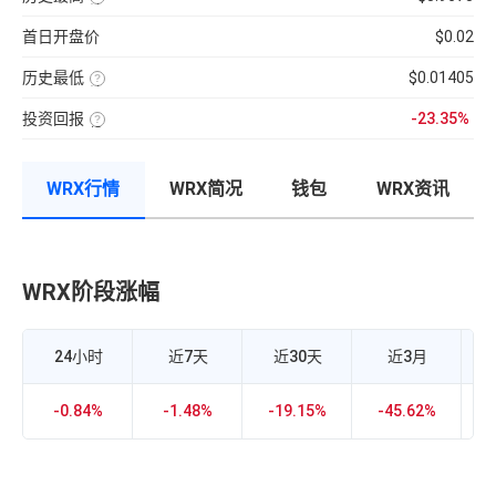
弱
钟
货
量
七
该
的
更
成
×
日
币
指
新
交
币
首日开盘价
$0.02
的
种
标，
一
量
种
币
收
24H
次】
÷
价
种
录
换
近
格
收
历史最低
$0.01405
以
手
7
盘
来
该
率
日
价
的
币
计
平
格，
历
投资回报
-23.35%
种
算
均
计
史
收
投
公
每
算
最
录
资
式：
分
与
高
以
回
24H
钟
BTC
价
来
报
内
现
的
的
WRX行情
WRX简况
钱包
WRX资讯
率
的
货
相
历
=（当
成
成
关
史
前
交
交
性，
最
币
额
量
越
低
价-
÷
接
价
众
流
近
筹
通
1
价
市
WRX阶段涨幅
W
正
格）
值
相
÷
×
关
众
100%
度
筹
越
价
强，
24小时
近7天
近30天
近3月
格
越
×100%
接
近-1
负
-0.84%
-1.48%
-19.15%
-45.62%
-
相
关
度
越
强，
0