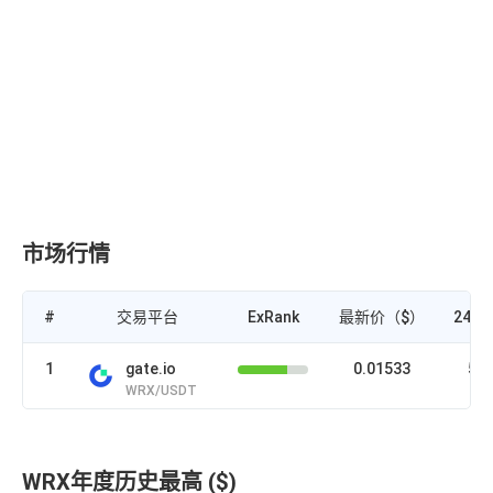
市场行情
#
交易平台
ExRank
最新价（$）
24H
1
gate.io
0.01533
5.
WRX/USDT
WRX年度历史最高 ($)