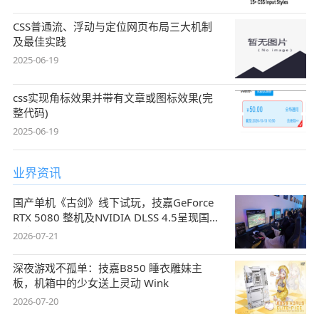
CSS普通流、浮动与定位网页布局三大机制
及最佳实践
2025-06-19
css实现角标效果并带有文章或图标效果(完
整代码)
2025-06-19
业界资讯
国产单机《古剑》线下试玩，技嘉GeForce
RTX 5080 整机及NVIDIA DLSS 4.5呈现国风
盛宴
2026-07-21
深夜游戏不孤单：技嘉B850 睡衣雕妹主
板，机箱中的少女送上灵动 Wink
2026-07-20