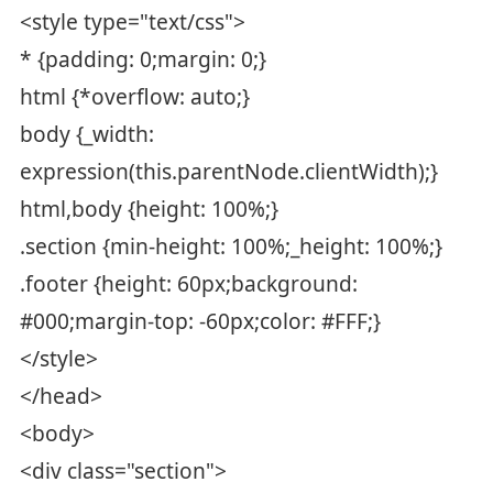
<style type="text/css">
* {padding: 0;margin: 0;}
html {*overflow: auto;}
body {_width:
expression(this.parentNode.clientWidth);}
html,body {height: 100%;}
.section {min-height: 100%;_height: 100%;}
.footer {height: 60px;background:
#000;margin-top: -60px;color: #FFF;}
</style>
</head>
<body>
<div class="section">