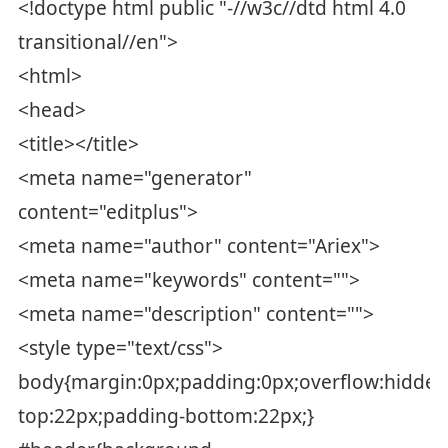
<!doctype html public "-//w3c//dtd html 4.0
transitional//en">
<html>
<head>
<title></title>
<meta name="generator"
content="editplus">
<meta name="author" content="Ariex">
<meta name="keywords" content="">
<meta name="description" content="">
<style type="text/css">
body{margin:0px;padding:0px;overflow:hidden
top:22px;padding-bottom:22px;}