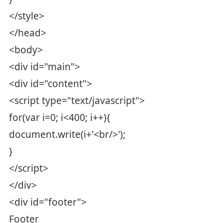
</style>
</head>
<body>
<div id="main">
<div id="content">
<script type="text/javascript">
for(var i=0; i<400; i++){
document.write(i+'<br/>');
}
</script>
</div>
<div id="footer">
Footer