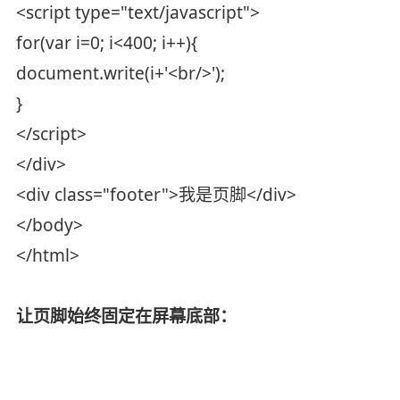
<script type="text/javascript">
for(var i=0; i<400; i++){
document.write(i+'<br/>');
}
</script>
</div>
<div class="footer">我是页脚</div>
</body>
</html>
让页脚始终固定在屏幕底部：