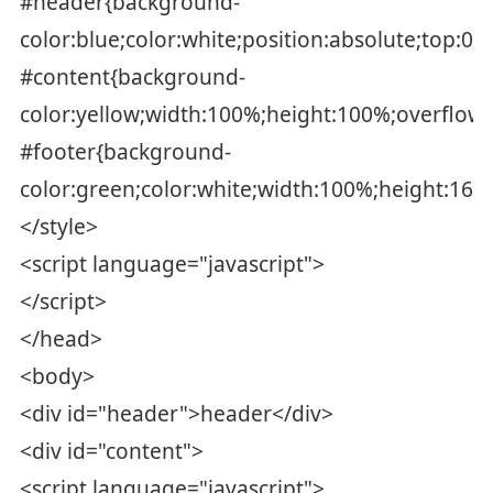
#header{background-
color:blue;color:white;position:absolute;top:0p
#content{background-
color:yellow;width:100%;height:100%;overflow:
#footer{background-
color:green;color:white;width:100%;height:16px
</style>
<script language="javascript">
</script>
</head>
<body>
<div id="header">header</div>
<div id="content">
<script language="javascript">