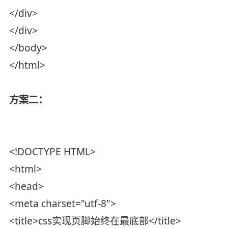
</div>
</div>
</body>
</html>
方案二：
<!DOCTYPE HTML>
<html>
<head>
<meta charset="utf-8">
<title>css实现页脚始终在最底部</title>