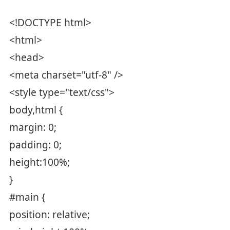
<!DOCTYPE html>
<html>
<head>
<meta charset="utf-8" />
<style type="text/css">
body,html {
margin: 0;
padding: 0;
height:100%;
}
#main {
position: relative;