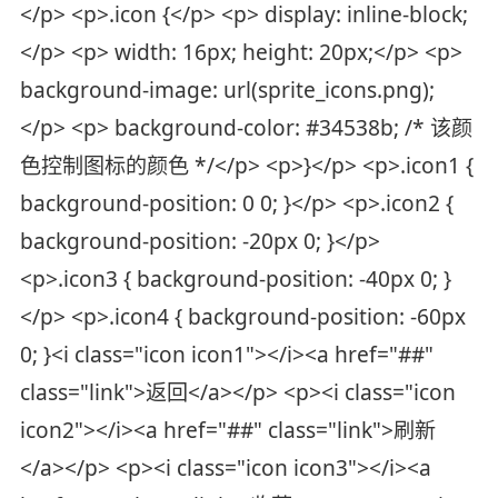
</p> <p>.icon {</p> <p> display: inline-block;
</p> <p> width: 16px; height: 20px;</p> <p>
background-image: url(sprite_icons.png);
</p> <p> background-color: #34538b; /* 该颜
色控制图标的颜色 */</p> <p>}</p> <p>.icon1 {
background-position: 0 0; }</p> <p>.icon2 {
background-position: -20px 0; }</p>
<p>.icon3 { background-position: -40px 0; }
</p> <p>.icon4 { background-position: -60px
0; }<i class="icon icon1"></i><a href="##"
class="link">返回</a></p> <p><i class="icon
icon2"></i><a href="##" class="link">刷新
</a></p> <p><i class="icon icon3"></i><a