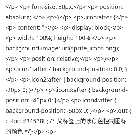
</p> <p> font-size: 30px;</p> <p> position:
absolute; </p> <p>}</p> <p>.icon:after {</p>
<p> content: '';</p> <p> display: block;</p>
<p> width: 100%; height: 100%;</p> <p>
background-image: url(sprite_icons.png);
</p> <p> position: relative;</p> <p>}</p>
<p>.icon1:after { background-position: 0 0; }
</p> <p>.icon2:after { background-position:
-20px 0; }</p> <p>.icon3:after { background-
position: -40px 0; }</p> <p>.icon4:after {
background-position: -60px 0; }</p> <p>.out {
color: #34538b; /* 父标签上的该颜色控制图标
的颜色 */}</p> <p>