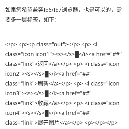
如果您希望兼容IE6/IE7浏览器，也是可以的，需
要多一层标签，如下：
</p> <p><p class="out"></p> <p> <i
class="icon icon1"><s></s>█</i><a href="##"
class="link">返回</a></p> <p> <i class="icon
icon2"><s></s>█</i><a href="##"
class="link">刷新</a></p> <p> <i class="icon
icon3"><s></s>█</i><a href="##"
class="link">收藏</a></p> <p> <i class="icon
icon4"><s></s>█</i><a href="##"
class="link">展开图片</a></p> <p></p></p>