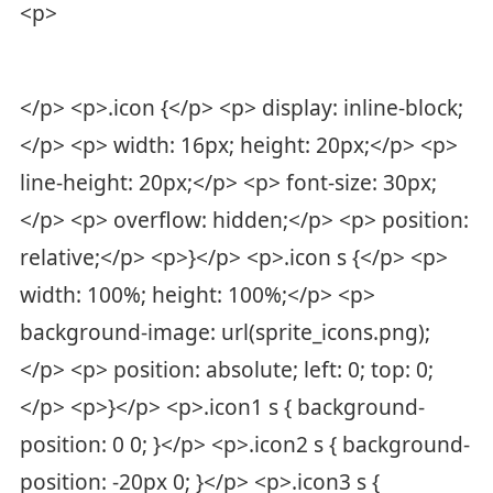
<p>
</p> <p>.icon {</p> <p> display: inline-block;
</p> <p> width: 16px; height: 20px;</p> <p>
line-height: 20px;</p> <p> font-size: 30px;
</p> <p> overflow: hidden;</p> <p> position:
relative;</p> <p>}</p> <p>.icon s {</p> <p>
width: 100%; height: 100%;</p> <p>
background-image: url(sprite_icons.png);
</p> <p> position: absolute; left: 0; top: 0;
</p> <p>}</p> <p>.icon1 s { background-
position: 0 0; }</p> <p>.icon2 s { background-
position: -20px 0; }</p> <p>.icon3 s {