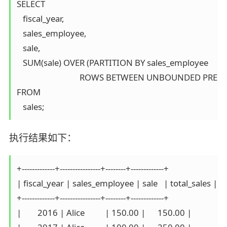
SELECT 

   fiscal_year, 

   sales_employee,

   sale,

   SUM(sale) OVER (PARTITION BY sales_employee 

                               ROWS BETWEEN UNBOUNDED 
FROM

执行结果如下：
+-------------+----------------+--------+-------------+

| fiscal_year | sales_employee | sale   | total_sales |

+-------------+----------------+--------+-------------+

|        2016 | Alice          | 150.00 |      150.00 |
