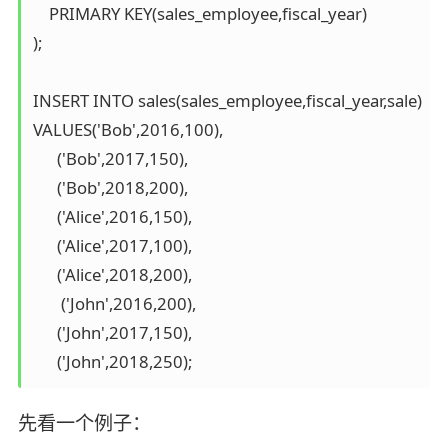
    PRIMARY KEY(sales_employee,fiscal_year)

);

INSERT INTO sales(sales_employee,fiscal_year,sale)

VALUES('Bob',2016,100),

      ('Bob',2017,150),

      ('Bob',2018,200),

      ('Alice',2016,150),

      ('Alice',2017,100),

      ('Alice',2018,200),

       ('John',2016,200),

      ('John',2017,150),

先看一个例子：