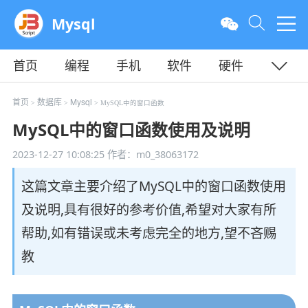
Mysql
首页
编程
手机
软件
硬件
教程
平面
服务器
首页
数据库
Mysql
>
>
> MySQL中的窗口函数
MySQL中的窗口函数使用及说明
2023-12-27 10:08:25
作者：m0_38063172
这篇文章主要介绍了MySQL中的窗口函数使用
及说明,具有很好的参考价值,希望对大家有所
帮助,如有错误或未考虑完全的地方,望不吝赐
教