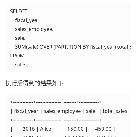
SELECT 

    fiscal_year, 

    sales_employee,

    sale,

    SUM(sale) OVER (PARTITION BY fiscal_year) total_sal
FROM

执行后得到的结果如下：
+-------------+----------------+--------+-------------+

| fiscal_year | sales_employee | sale   | total_sales |

+-------------+----------------+--------+-------------+

|        2016 | Alice          | 150.00 |      450.00 |
