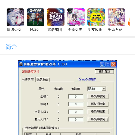
FC26
魔法少女
咒语旅团
主播女孩
朋友收集
千恋万花
交
简介