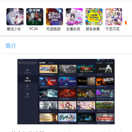
FC26
魔法少女
咒语旅团
主播女孩
朋友收集
千恋万花
交
简介