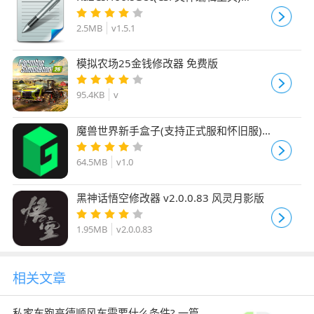
v1.5.1
2.5MB
v1.5.1
模拟农场25金钱修改器 免费版
95.4KB
v
魔兽世界新手盒子(支持正式服和怀旧服)
v1.0 免费安装版
64.5MB
v1.0
黑神话悟空修改器 v2.0.0.83 风灵月影版
1.95MB
v2.0.0.83
相关文章
私家车跑高德顺风车需要什么条件? 一篇