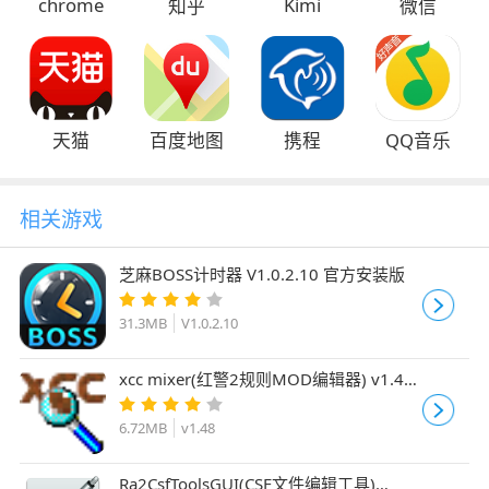
chrome
Kimi
知乎
微信
天猫
百度地图
携程
QQ音乐
相关游戏
芝麻BOSS计时器 V1.0.2.10 官方安装版
31.3MB
V1.0.2.10
xcc mixer(红警2规则MOD编辑器) v1.48
中文版
6.72MB
v1.48
Ra2CsfToolsGUI(CSF文件编辑工具)