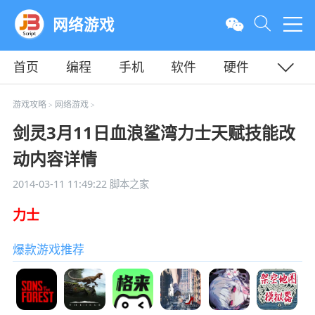
网络游戏
首页
编程
手机
软件
硬件
教程
平面
服务器
游戏攻略
网络游戏
>
>
剑灵3月11日血浪鲨湾力士天赋技能改
动内容详情
2014-03-11 11:49:22
脚本之家
力士
爆款游戏推荐