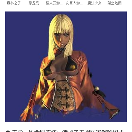
森林之子
恐龙岛
格来云游戏
女巨人游乐场
魔法少女
架空地图