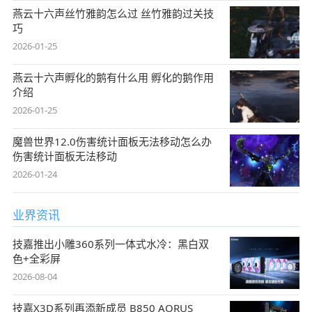
燕云十六声丝竹雅韵怎么过 丝竹雅韵过关技
巧
2026-01-25
燕云十六声孵化的鹅有什么用 孵化的鹅作用
介绍
2026-01-25
魔兽世界12.0伤害统计面板无法移动怎么办
伤害统计面板无法移动
2026-01-24
业界资讯
技嘉推出小雕360系列一体式水冷：黑白双
色+全彩屏
2026-08-04
技嘉X3D系列再添新成员 B850 AORUS