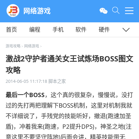
网络游戏
首页
编程
手机
软件
硬件
教程
平面
服务器
游戏攻略
网络游戏
>
>
激战2守护者通关女王试炼场BOSS图文
攻略
2014-06-05 11:17:18
脚本之家
最后一个BOSS
，这个真的很复杂，慢慢说，没打
过的先打两把理解下BOSS机制，这里对机制我就
不详细说了，手残党的技能听好，撤退(跑速加圣
盾)，冲着我来(跑速，P2提升DPS)，神圣之地(注
意这里不要坚守阵地)后面会讲，精英技能带无