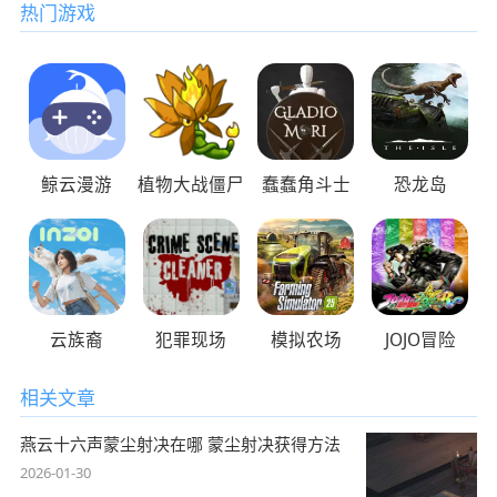
热门游戏
鲸云漫游
植物大战僵尸
蠢蠢角斗士
恐龙岛
云族裔
犯罪现场
模拟农场
JOJO冒险
相关文章
燕云十六声蒙尘射决在哪 蒙尘射决获得方法
2026-01-30