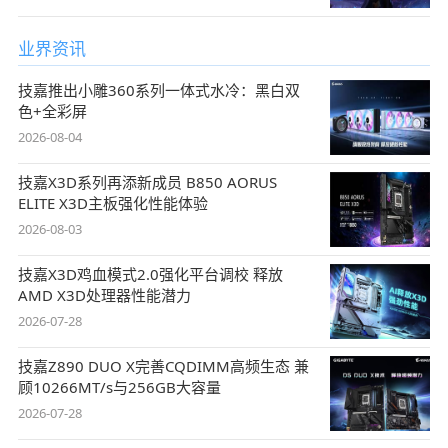
业界资讯
技嘉推出小雕360系列一体式水冷：黑白双
色+全彩屏
2026-08-04
技嘉X3D系列再添新成员 B850 AORUS
ELITE X3D主板强化性能体验
2026-08-03
技嘉X3D鸡血模式2.0强化平台调校 释放
AMD X3D处理器性能潜力
2026-07-28
技嘉Z890 DUO X完善CQDIMM高频生态 兼
顾10266MT/s与256GB大容量
2026-07-28