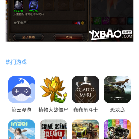
热门游戏
鲸云漫游
植物大战僵尸
蠢蠢角斗士
恐龙岛