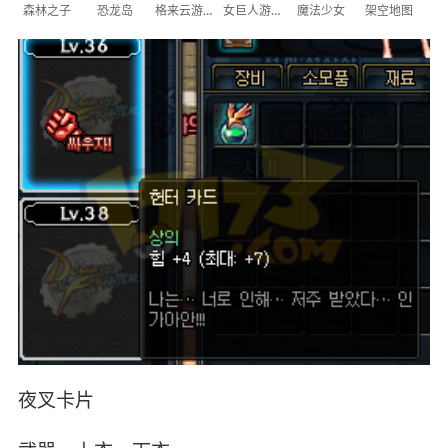
森林之子
恐龙岛
格来云游戏
女巨人游乐场
魔法少女
架空地图
夜叉卡片