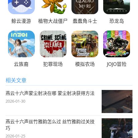
鲸云漫游
植物大战僵尸
蠢蠢角斗士
恐龙岛
云族裔
犯罪现场
模拟农场
JOJO冒险
相关文章
燕云十六声蒙尘射决在哪 蒙尘射决获得方法
2026-01-30
燕云十六声丝竹雅韵怎么过 丝竹雅韵过关技
巧
2026-01-25