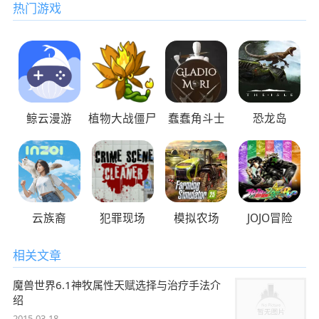
热门游戏
鲸云漫游
植物大战僵尸
蠢蠢角斗士
恐龙岛
云族裔
犯罪现场
模拟农场
JOJO冒险
相关文章
魔兽世界6.1神牧属性天赋选择与治疗手法介
绍
2015-03-18