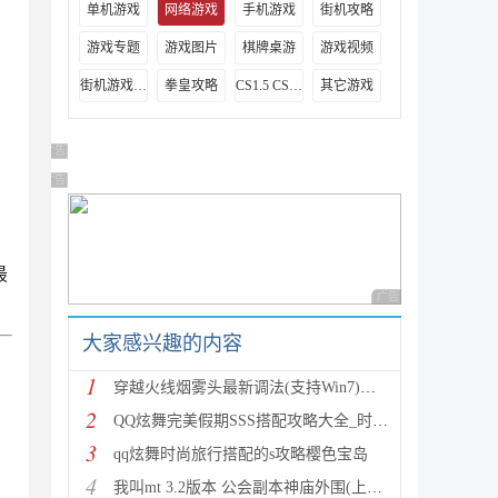
单机游戏
网络游戏
手机游戏
街机攻略
游戏专题
游戏图片
棋牌桌游
游戏视频
街机游戏出招表
拳皇攻略
CS1.5 CS1.6攻略
其它游戏
广告 商业广告，理性选择
广告 商业广告，理性选择
最
广告 商业广告，理性
大家感兴趣的内容
1
穿越火线烟雾头最新调法(支持Win7)图文攻略
2
QQ炫舞完美假期SSS搭配攻略大全_时尚旅行完美假期1-15
3
qq炫舞时尚旅行搭配的s攻略樱色宝岛
4
我叫mt 3.2版本 公会副本神庙外围(上层)攻略心得