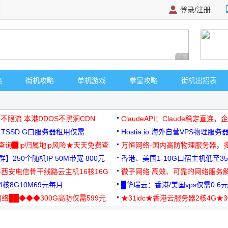
登录/注册
广告 商业广告，理
略
街机攻略
单机游戏
拳皇攻略
街机出招表
 不限流 本港DDOS不黑洞CDN
ClaudeAPI：Claude稳定直连
G1TSSD G口服务器租用仅需
Hostia.io 海外自营VPS物理服务
可免费测试
址查询▉ip归属地ip风险★天天免费查
万恒网络-国内高防物理服务器，
】250个随机IP 50M带宽 800元
99元/月起
香港、美国1-10G口宿主机低至35
-西安电信骨干线路云主机16核16G
微子网络 高效、可靠的网络服务
核8G10M69元每月
█华瑞云：香港/美国vps仅需0.6元
络██◆◆◆300G高防仅需599元
★31idc★香港云服务器2核4G★
用◆