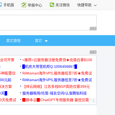
手机版
关注微信
快捷导航
举报中心
性选择
广告 商业广告，理
其它游戏
其它
广告 商业广告，理
，企业可开票
<推荐>云服务器注册免费领★充值白拿$100
器
█机房大带宽机柜Q:1006456867█
多种配置仅
RAKsmart海外VPS,服务器低至7折★免费试
00元起
用★
RAKsmart海外VPS,服务器低至7折★免费试
解决方案
用★
【祥云网络】江苏多线BGP高防仅需399元
/天█
服务器租用/托管-域名空间/认准腾佑科技
30天免费试
▉脚本云▉ChatGPT专用服务器 最低仅需
19元/月