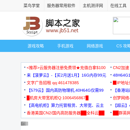
菜鸟学堂
服务器常用软件
主机测评网
在线工具
游戏攻略
手机游戏
网络游戏
CS 攻
<推荐>云服务器注册免费领★充值白拿$100
CN2加速
来【菠萝云】-【买2月送1月】16G内存99元
48H64
文字广告招租 qq:461478385
3000+
▉IP地
【579云】国内高防物理机,40H64G仅需99
【香港站群
元
█机房大带宽机柜Q:1006456867█
创梦网络
【高电机柜】算力托管租赁、大带宽、云主
88元/月
【超云】4
机
香港美国CN2/国内高防服务器██全科云██
██群英网
◆◆◆
广告 商业广告，理性选择
广告 商业广告，理性选择
广告 商业广告，理性选择
广告 商业广告，理性选择
广告 商业广告，理性选择