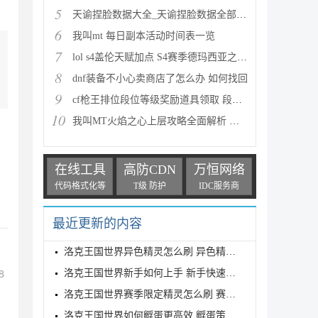
5
天谕捏脸数据大全_天谕捏脸数据全部汇总
6
我叫mt 每日副本活动时间表一览
7
lol s4盖伦天赋加点 S4赛季德玛西亚之力符文与出装推
8
dnf装备不小心卖商店了怎么办 如何找回
9
cf枪王排位段位等级奖励道具领取 段位等级奖励大全
10
我叫MT火焰之心上层攻略全面解析 挑战拉格罗斯
在线工具
高防CDN
万恒网络
代码格式化等
T级 防护
IDC服务商
最近更新的内容
洛克王国世界异色精灵怎么刷 异色精灵高效刷取指南
洛克王国世界新手如何上手 新手快速入门教学
8
洛克王国世界赛季限定精灵怎么刷 赛季限定奇遇精灵刷
洛克王国世界如何孵蛋更高效 孵蛋策略分享