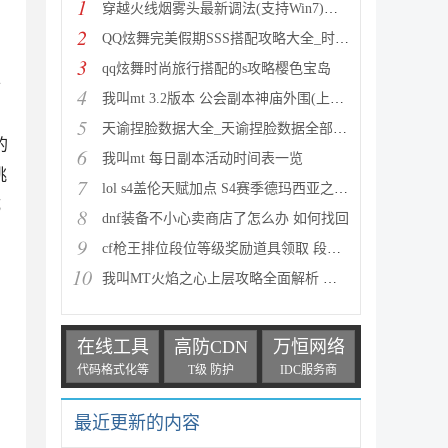
1
穿越火线烟雾头最新调法(支持Win7)图文攻略
2
QQ炫舞完美假期SSS搭配攻略大全_时尚旅行完美假期1-15
3
qq炫舞时尚旅行搭配的s攻略樱色宝岛
卡
4
我叫mt 3.2版本 公会副本神庙外围(上层)攻略心得
5
天谕捏脸数据大全_天谕捏脸数据全部汇总
的
6
我叫mt 每日副本活动时间表一览
挑
7
lol s4盖伦天赋加点 S4赛季德玛西亚之力符文与出装推
成
8
dnf装备不小心卖商店了怎么办 如何找回
9
cf枪王排位段位等级奖励道具领取 段位等级奖励大全
10
我叫MT火焰之心上层攻略全面解析 挑战拉格罗斯
在线工具
高防CDN
万恒网络
代码格式化等
T级 防护
IDC服务商
最近更新的内容