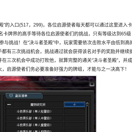
”的入口(517，299)，各位启源使者每天都可以通过这里进入
三名卡牌界的高手等待各位启源使者们的挑战，只有等级达到65级
可参与挑战！在“决斗者圣殿”中，玩家需要依次击败水平由低到高
手都有三次挑战机会，挑战通过就会获得该名对手的奖励并继续
在三次机会中成功打败他，就算完整的通关“决斗者圣殿”，并
大，启源使者们务必要准备好强力的牌组，才能与之一决高下！