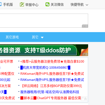
手机版
关注微信
快捷导航
举报中心
性选择
广告 商业广告，理
其它游戏
其它
广告 商业广告，理
，企业可开票
<推荐>云服务器注册免费领★充值白拿$100
器
█机房大带宽机柜Q:1006456867█
多种配置仅
RAKsmart海外VPS,服务器低至7折★免费试
00元起
用★
RAKsmart海外VPS,服务器低至7折★免费试
解决方案
用★
【祥云网络】江苏多线BGP高防仅需399元
/天█
服务器租用/托管-域名空间/认准腾佑科技
30天免费试
▉脚本云▉ChatGPT专用服务器 最低仅需
19元/月