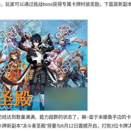
殿，玩家可以通过挑战boss获得专属卡牌时装奖励，下面是新副
已经达到数量满满、能力超群的状态了，嘛~鉴于米娜桑手边的卡
牌新副本“决斗者圣殿”将要与6月12日震撼开启，打败3位卡牌