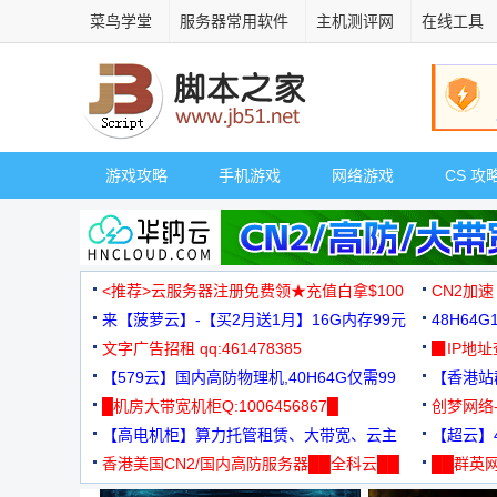
菜鸟学堂
服务器常用软件
主机测评网
在线工具
游戏攻略
手机游戏
网络游戏
CS 攻
<推荐>云服务器注册免费领★充值白拿$100
CN2加速
来【菠萝云】-【买2月送1月】16G内存99元
48H64
文字广告招租 qq:461478385
3000+
▉IP地
【579云】国内高防物理机,40H64G仅需99
【香港站群
元
█机房大带宽机柜Q:1006456867█
创梦网络
【高电机柜】算力托管租赁、大带宽、云主
88元/月
【超云】4
机
香港美国CN2/国内高防服务器██全科云██
██群英网
◆◆◆