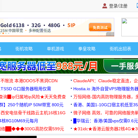
登录/注册
广告 商业广告，理
略
街机攻略
单机游戏
拳皇攻略
街机出招表
 不限流 本港DDOS不黑洞CDN
ClaudeAPI：Claude稳定直连
G1TSSD G口服务器租用仅需
Hostia.io 海外自营VPS物理服务
可免费测试
址查询▉ip归属地ip风险★天天免费查
万恒网络-国内高防物理服务器，
】250个随机IP 50M带宽 800元
99元/月起
香港、美国1-10G口宿主机低至35
-西安电信骨干线路云主机16核16G
微子网络 高效、可靠的网络服务
核8G10M69元每月
█华瑞云：香港/美国vps仅需0.6元
络██◆◆◆300G高防仅需599元
★31idc★香港云服务器2核4G★
用◆