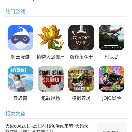
热门游戏
鲸云漫游
植物大战僵尸
蠢蠢角斗士
恐龙岛
云族裔
犯罪现场
模拟农场
JOJO冒险
相关文章
天谕6月20日-25日在线领活动来袭_天谕天