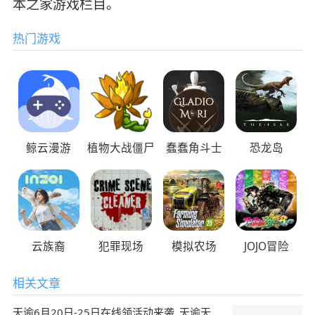
本之家游戏栏目。
热门游戏
鲸云漫游
植物大战僵尸
蠢蠢角斗士
恐龙岛
云族裔
犯罪现场
模拟农场
JOJO冒险
相关文章
天谕6月20日-25日在线领活动来袭_天谕天