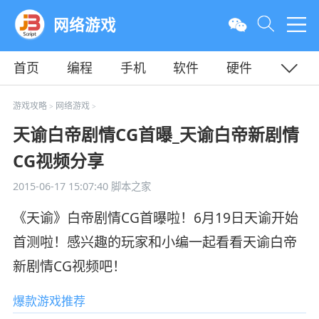
网络游戏
首页
编程
手机
软件
硬件
教程
平面
服务器
游戏攻略
网络游戏
>
>
天谕白帝剧情CG首曝_天谕白帝新剧情
CG视频分享
2015-06-17 15:07:40
脚本之家
《天谕》白帝剧情CG首曝啦！6月19日天谕开始
首测啦！感兴趣的玩家和小编一起看看天谕白帝
新剧情CG视频吧！
爆款游戏推荐