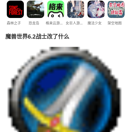
森林之子
恐龙岛
格来云游戏
女巨人游乐场
魔法少女
架空地图
魔兽世界6.2战士改了什么