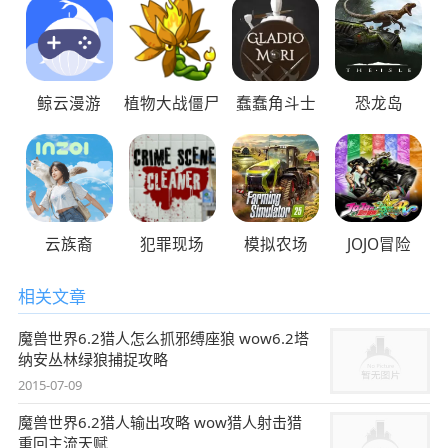
鲸云漫游
植物大战僵尸
蠢蠢角斗士
恐龙岛
云族裔
犯罪现场
模拟农场
JOJO冒险
相关文章
魔兽世界6.2猎人怎么抓邪缚座狼 wow6.2塔
纳安丛林绿狼捕捉攻略
2015-07-09
魔兽世界6.2猎人输出攻略 wow猎人射击猎
重回主流天赋