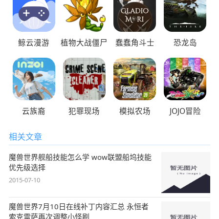
鲸云漫游
植物大战僵尸
蠢蠢角斗士
恐龙岛
云族裔
犯罪现场
模拟农场
JOJO冒险
相关文章
魔兽世界舰船技能怎么学 wow联盟船坞技能
优先级选择
2015-07-10
魔兽世界7月10日在线补丁内容汇总 永恒者
索克雷萨再次调整小怪刷