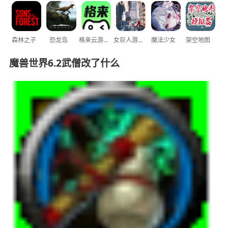
森林之子
恐龙岛
格来云游戏
女巨人游乐场
魔法少女
架空地图
魔兽世界6.2武僧改了什么