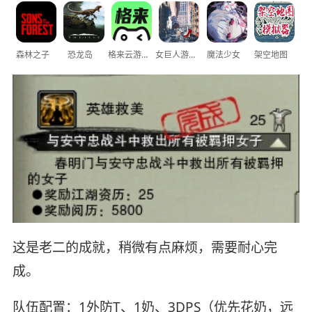
森林之子
恐龙岛
格来云游戏
女巨人游乐场
魔法少女
架空地图
这是老二的成就，稍微有点麻烦，需要耐心完
成。
队伍配置：1外防T、1奶、3DPS（优先花奶，远