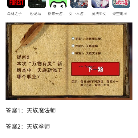
森林之子
恐龙岛
格来云游戏
女巨人游乐场
魔法少女
架空地图
答案1：天族魔法师
答案2：天族拳师