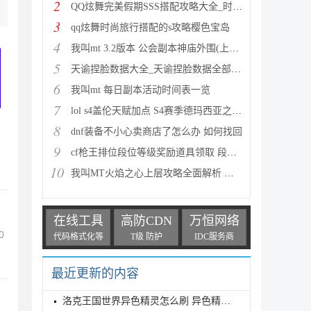
2
QQ炫舞完美假期SSS搭配攻略大全_时尚旅行完美假期1-15
3
qq炫舞时尚旅行搭配的s攻略樱色宝岛
4
我叫mt 3.2版本 公会副本神庙外围(上层)攻略心得
5
天谕捏脸数据大全_天谕捏脸数据全部汇总
6
我叫mt 每日副本活动时间表一览
7
lol s4盖伦天赋加点 S4赛季德玛西亚之力符文与出装推
8
dnf装备不小心卖商店了怎么办 如何找回
9
cf枪王排位段位等级奖励道具领取 段位等级奖励大全
10
我叫MT火焰之心上层攻略全面解析 挑战拉格罗斯
在线工具
高防CDN
万恒网络
0
代码格式化等
T级 防护
IDC服务商
最近更新的内容
洛克王国世界异色精灵怎么刷 异色精灵高效刷取指南