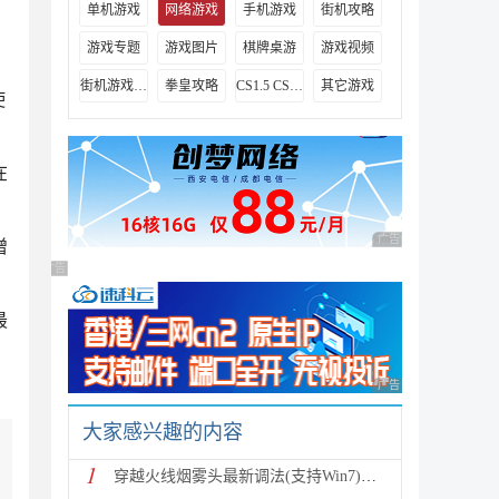
单机游戏
网络游戏
手机游戏
街机攻略
游戏专题
游戏图片
棋牌桌游
游戏视频
街机游戏出招表
拳皇攻略
CS1.5 CS1.6攻略
其它游戏
使
在
广告 商业广告，理性
增
广告 商业广告，理性选择
最
广告 商业广告，理性
大家感兴趣的内容
1
穿越火线烟雾头最新调法(支持Win7)图文攻略