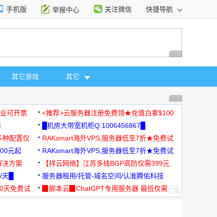
手机版
关注微信
快捷导航
举报中心
性选择
广告 商业广告，理
其它游戏
其它
广告 商业广告，理
，企业可开票
<推荐>云服务器注册免费领★充值白拿$100
器
█机房大带宽机柜Q:1006456867█
多种配置仅
RAKsmart海外VPS,服务器低至7折★免费试
00元起
用★
RAKsmart海外VPS,服务器低至7折★免费试
解决方案
用★
【祥云网络】江苏多线BGP高防仅需399元
/天█
服务器租用/托管-域名空间/认准腾佑科技
30天免费试
▉脚本云▉ChatGPT专用服务器 最低仅需
19元/月