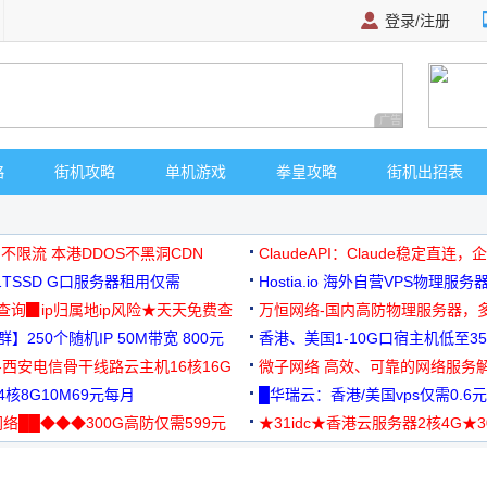
登录/注册
广告 商业广告，理
略
街机攻略
单机游戏
拳皇攻略
街机出招表
 不限流 本港DDOS不黑洞CDN
ClaudeAPI：Claude稳定直连
G1TSSD G口服务器租用仅需
Hostia.io 海外自营VPS物理服务
可免费测试
址查询▉ip归属地ip风险★天天免费查
万恒网络-国内高防物理服务器，
】250个随机IP 50M带宽 800元
99元/月起
香港、美国1-10G口宿主机低至35
-西安电信骨干线路云主机16核16G
微子网络 高效、可靠的网络服务
核8G10M69元每月
█华瑞云：香港/美国vps仅需0.6元
络██◆◆◆300G高防仅需599元
★31idc★香港云服务器2核4G★
用◆