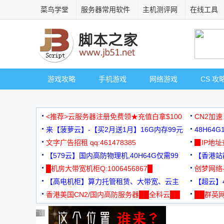
菜鸟学堂
服务器常用软件
主机测评网
在线工具
游戏攻略
手机游戏
网络游戏
CS 攻
<推荐>云服务器注册免费领★充值白拿$100
CN2加速
来【菠萝云】-【买2月送1月】16G内存99元
48H64
文字广告招租 qq:461478385
3000+
▉IP地
【579云】国内高防物理机,40H64G仅需99
【香港站群
元
█机房大带宽机柜Q:1006456867█
创梦网络
【高电机柜】算力托管租赁、大带宽、云主
88元/月
【超云】4
机
香港美国CN2/国内高防服务器██全科云██
██群英网
◆◆◆
广告 商业广告，理性选择
广告 商业广告，理性选择
广告 商业广告，理性选择
广告 商业广告，理性选择