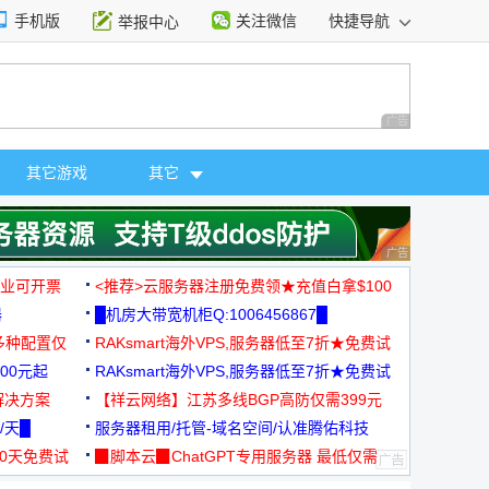
手机版
关注微信
快捷导航
举报中心
性选择
广告 商业广告，理
其它游戏
其它
广告 商业广告，理
，企业可开票
<推荐>云服务器注册免费领★充值白拿$100
器
█机房大带宽机柜Q:1006456867█
多种配置仅
RAKsmart海外VPS,服务器低至7折★免费试
00元起
用★
RAKsmart海外VPS,服务器低至7折★免费试
解决方案
用★
【祥云网络】江苏多线BGP高防仅需399元
/天█
服务器租用/托管-域名空间/认准腾佑科技
30天免费试
▉脚本云▉ChatGPT专用服务器 最低仅需
19元/月