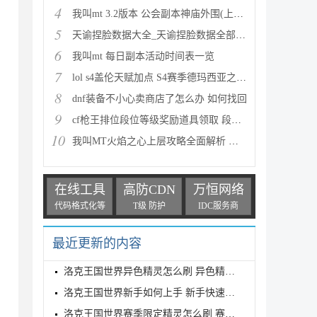
4
我叫mt 3.2版本 公会副本神庙外围(上层)攻略心得
5
天谕捏脸数据大全_天谕捏脸数据全部汇总
6
我叫mt 每日副本活动时间表一览
7
lol s4盖伦天赋加点 S4赛季德玛西亚之力符文与出装推
8
dnf装备不小心卖商店了怎么办 如何找回
9
cf枪王排位段位等级奖励道具领取 段位等级奖励大全
10
我叫MT火焰之心上层攻略全面解析 挑战拉格罗斯
在线工具
高防CDN
万恒网络
代码格式化等
T级 防护
IDC服务商
最近更新的内容
洛克王国世界异色精灵怎么刷 异色精灵高效刷取指南
洛克王国世界新手如何上手 新手快速入门教学
洛克王国世界赛季限定精灵怎么刷 赛季限定奇遇精灵刷