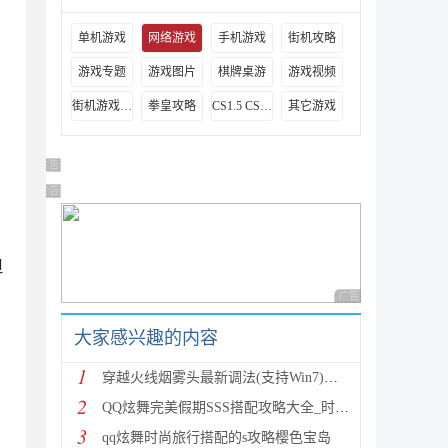
单机游戏
网络游戏
手机游戏
街机攻略
游戏专题
游戏图片
棋牌桌游
游戏视频
街机游戏出招表
拳皇攻略
CS1.5 CS1.6攻略
其它游戏
广告 商业广告，理性选择
广告 商业广告，理性选择
但
广告 商业广告，理性
大家感兴趣的内容
1
穿越火线烟雾头最新调法(支持Win7)图文攻略
2
QQ炫舞完美假期SSS搭配攻略大全_时尚旅行完美假期1-15
3
qq炫舞时尚旅行搭配的s攻略樱色宝岛