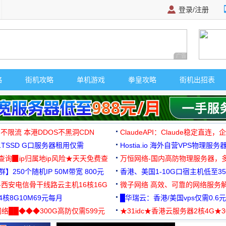
登录/注册
广告 商业广告，理
略
街机攻略
单机游戏
拳皇攻略
街机出招表
 不限流 本港DDOS不黑洞CDN
ClaudeAPI：Claude稳定直连
G1TSSD G口服务器租用仅需
Hostia.io 海外自营VPS物理服务
可免费测试
址查询▉ip归属地ip风险★天天免费查
万恒网络-国内高防物理服务器，
】250个随机IP 50M带宽 800元
99元/月起
香港、美国1-10G口宿主机低至35
-西安电信骨干线路云主机16核16G
微子网络 高效、可靠的网络服务
核8G10M69元每月
█华瑞云：香港/美国vps仅需0.6元
络██◆◆◆300G高防仅需599元
★31idc★香港云服务器2核4G★
用◆