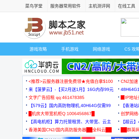
菜鸟学堂
服务器常用软件
主机测评网
在线工具
游戏攻略
手机游戏
网络游戏
CS 攻
<推荐>云服务器注册免费领★充值白拿$100
CN2加速
来【菠萝云】-【买2月送1月】16G内存99元
48H64
文字广告招租 qq:461478385
3000+
▉IP地
【579云】国内高防物理机,40H64G仅需99
【香港站群
元
█机房大带宽机柜Q:1006456867█
创梦网络
【高电机柜】算力托管租赁、大带宽、云主
88元/月
【超云】4
机
香港美国CN2/国内高防服务器██全科云██
██群英网
◆◆◆