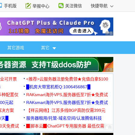
手机版
关注微信
快捷导航
举报中心
性选择
广告 商业广告，理
其它游戏
其它
广告 商业广告，理
，企业可开票
<推荐>云服务器注册免费领★充值白拿$100
器
█机房大带宽机柜Q:1006456867█
多种配置仅
RAKsmart海外VPS,服务器低至7折★免费试
00元起
用★
RAKsmart海外VPS,服务器低至7折★免费试
解决方案
用★
【祥云网络】江苏多线BGP高防仅需399元
/天█
服务器租用/托管-域名空间/认准腾佑科技
30天免费试
▉脚本云▉ChatGPT专用服务器 最低仅需
19元/月