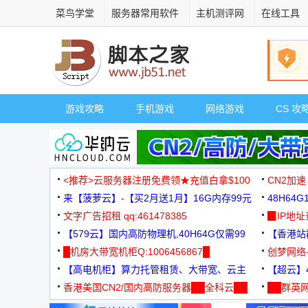
菜鸟学堂
服务器常用软件
主机测评网
在线工具
游戏攻略
手机游戏
网络游戏
CS 攻
<推荐>云服务器注册免费领★充值白拿$100
CN2加速
来【菠萝云】-【买2月送1月】16G内存99元
48H64
文字广告招租 qq:461478385
3000+
▉IP地
【579云】国内高防物理机,40H64G仅需99
【香港站群
元
█机房大带宽机柜Q:1006456867█
创梦网络
【高电机柜】算力托管租赁、大带宽、云主
88元/月
【超云】4
机
香港美国CN2/国内高防服务器██全科云██
██群英网
◆◆◆