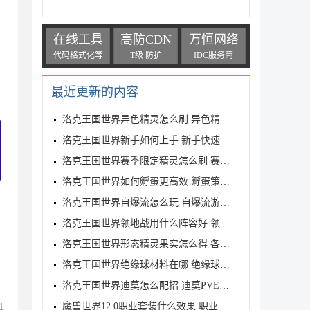
在线工具
高防CDN
万恒网络
代码格式化等
T级 防护
IDC服务商
最近更新的内容
洛克王国世界异色精灵怎么刷 异色精灵高效刷取指南
洛克王国世界新手如何上手 新手快速入门教学
洛克王国世界赛季限定精灵怎么刷 赛季限定奇遇精灵刷
洛克王国世界如何孵蛋更高效 孵蛋策略分享
洛克王国世界自爆流怎么玩 自爆流游玩心得
洛克王国世界领地战用什么阵容好 领地战速通阵容推荐
洛克王国世界形态精灵果实怎么得 各形态精灵果实获取
洛克王国世界绝缘球材料在哪 绝缘球材料收集线路攻略
洛克王国世界迪莫怎么配招 迪莫PVE与PVP配招推荐
1
魔兽世界12.0职业套装什么效果 职业套装一览