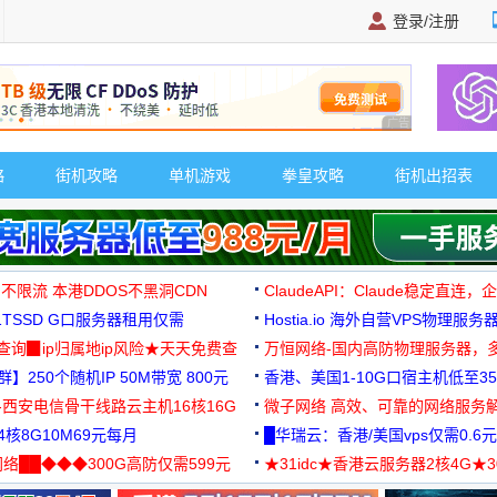
登录/注册
广告 商业广告，理
略
街机攻略
单机游戏
拳皇攻略
街机出招表
 不限流 本港DDOS不黑洞CDN
ClaudeAPI：Claude稳定直连
G1TSSD G口服务器租用仅需
Hostia.io 海外自营VPS物理服务
可免费测试
址查询▉ip归属地ip风险★天天免费查
万恒网络-国内高防物理服务器，
】250个随机IP 50M带宽 800元
99元/月起
香港、美国1-10G口宿主机低至35
-西安电信骨干线路云主机16核16G
微子网络 高效、可靠的网络服务
核8G10M69元每月
█华瑞云：香港/美国vps仅需0.6元
络██◆◆◆300G高防仅需599元
★31idc★香港云服务器2核4G★
用◆