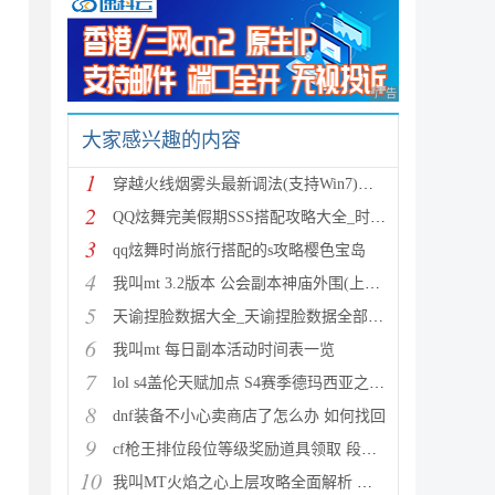
广告 商业广告，理性
大家感兴趣的内容
1
穿越火线烟雾头最新调法(支持Win7)图文攻略
2
QQ炫舞完美假期SSS搭配攻略大全_时尚旅行完美假期1-15
3
qq炫舞时尚旅行搭配的s攻略樱色宝岛
4
我叫mt 3.2版本 公会副本神庙外围(上层)攻略心得
5
天谕捏脸数据大全_天谕捏脸数据全部汇总
6
我叫mt 每日副本活动时间表一览
7
lol s4盖伦天赋加点 S4赛季德玛西亚之力符文与出装推
8
dnf装备不小心卖商店了怎么办 如何找回
9
cf枪王排位段位等级奖励道具领取 段位等级奖励大全
10
我叫MT火焰之心上层攻略全面解析 挑战拉格罗斯