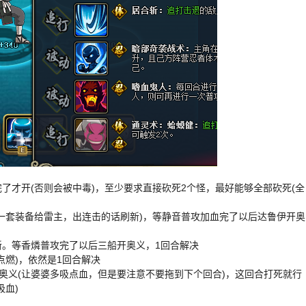
了才开(否则会被中毒)，至少要求直接砍死2个怪，最好能够全部砍死(全
一套装备给雷主，出连击的话刷新)，等静音普攻加血完了以后达鲁伊开奥
。等香燐普攻完了以后三船开奥义，1回合解决
燃)，依然是1回合解决
奥义(让婆婆多吸点血，但是要注意不要拖到下个回合)，这回合打死就行
吸血)