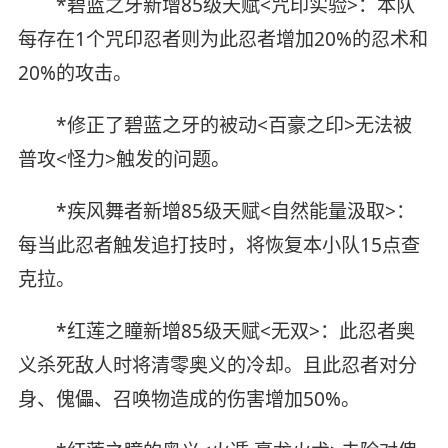
*碧蓝之牙新增85级天赋<咒印实验>：本队
每存在1个咒印忍者则为此忍者增加20%的忍术和
20%的攻击。
*修正了碧蓝之牙的被动<百豪之印>无法被
普攻<怪力>触发的问题。
*疾风舞者新增85级天赋<自然能量汲取>：
每当此忍者触发追打技时，将恢复本小队15点查
克拉。
*红莲之瞳新增85级天赋<无双>：此忍者奥
义杀死敌人时将清零奥义的冷却。且此忍者对分
身、傀儡、召唤物造成的伤害增加50%。