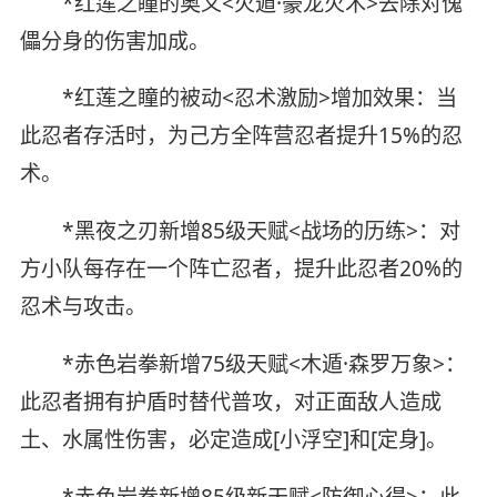
*红莲之瞳的奥义<火遁·豪龙火术>去除对傀
儡分身的伤害加成。
*红莲之瞳的被动<忍术激励>增加效果：当
此忍者存活时，为己方全阵营忍者提升15%的忍
术。
*黑夜之刃新增85级天赋<战场的历练>：对
方小队每存在一个阵亡忍者，提升此忍者20%的
忍术与攻击。
*赤色岩拳新增75级天赋<木遁·森罗万象>：
此忍者拥有护盾时替代普攻，对正面敌人造成
土、水属性伤害，必定造成[小浮空]和[定身]。