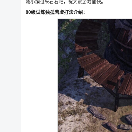
随小编过来看看吧，祝大家游戏愉快。
80级试炼独孤若虚打法介绍：