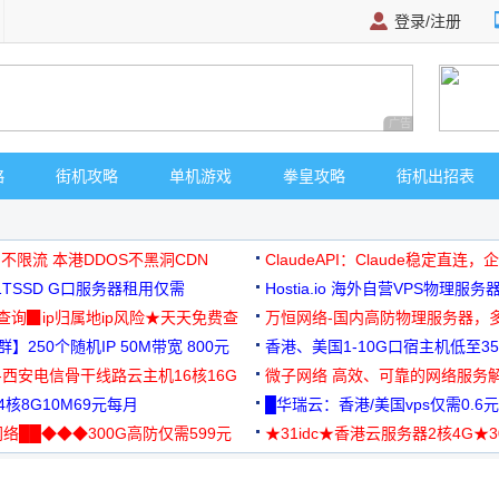
登录/注册
广告 商业广告，理
略
街机攻略
单机游戏
拳皇攻略
街机出招表
 不限流 本港DDOS不黑洞CDN
ClaudeAPI：Claude稳定直连
G1TSSD G口服务器租用仅需
Hostia.io 海外自营VPS物理服务
可免费测试
址查询▉ip归属地ip风险★天天免费查
万恒网络-国内高防物理服务器，
】250个随机IP 50M带宽 800元
99元/月起
香港、美国1-10G口宿主机低至35
-西安电信骨干线路云主机16核16G
微子网络 高效、可靠的网络服务
核8G10M69元每月
█华瑞云：香港/美国vps仅需0.6元
络██◆◆◆300G高防仅需599元
★31idc★香港云服务器2核4G★
用◆