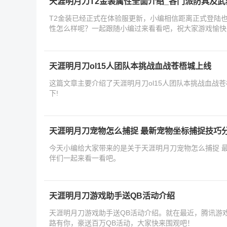
天涯明月刀T2金装属性全面介绍_各门派防具及
T2金装已经正式在体验服更新，小编相信距离正式登陆
性怎么样呢？一起跟随小编过来看看吧，祝大家游戏愉快
天涯明月刀ol15人团队本挑战血战苍梧城上线
这篇文章主要介绍了天涯明月刀ol15人团队本挑战血战
下!
天涯明月刀宠物怎么捕捉 最新宠物坐标捕捉技巧
今天小编给大家带来的是关于天涯明月刀宠物怎么捕捉 
伴们一起来看一看吧。
天涯明月刀游戏助手送QB活动介绍
天涯明月刀游戏助手送QB活动介绍。就在最近，腾讯游
路有你，豪送百万QB活动，大家快来围观吧！