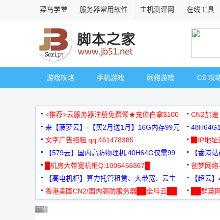
菜鸟学堂
服务器常用软件
主机测评网
在线工具
游戏攻略
手机游戏
网络游戏
CS 攻
<推荐>云服务器注册免费领★充值白拿$100
CN2加速
来【菠萝云】-【买2月送1月】16G内存99元
48H64
文字广告招租 qq:461478385
3000+
▉IP地
【579云】国内高防物理机,40H64G仅需99
【香港站群
元
█机房大带宽机柜Q:1006456867█
创梦网络
【高电机柜】算力托管租赁、大带宽、云主
88元/月
【超云】4
机
香港美国CN2/国内高防服务器██全科云██
██群英网
◆◆◆
广告 商业广告，理性选择
广告 商业广告，理性选择
广告 商业广告，理性选择
广告 商业广告，理性选择
广告 商业广告，理性选择