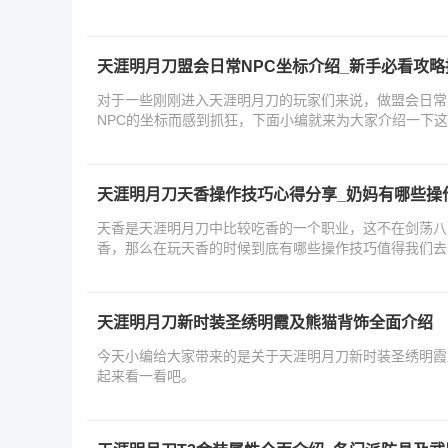
天涯明月刀盟会日常NPC坐标介绍_新手必看攻略
对于一些刚刚进入天涯明月刀的玩家们来说，做盟会日常
NPC的坐标而感到抓狂，下面小编就来为大家介绍一下这
来看
天涯明月刀天香操作技巧心得分享_奶妈有哪些操
天香是天涯明月刀中比较吃香的一个职业，这不在剑荡八
香，那么在玩天香的时候到底有哪些操作技巧值得我们去
看吧
天涯明月刀新时装圣绣明霞及熊猫背饰全面介绍
今天小编给大家带来的是关于天涯明月刀新时装圣绣明霞
起来看一看吧。