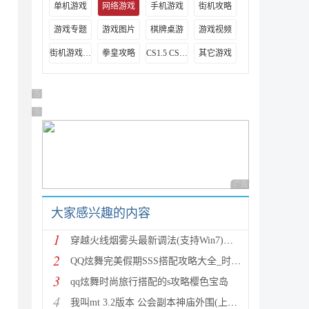
单机游戏
网络游戏
手机游戏
街机攻略
游戏专题
游戏图片
棋牌桌游
游戏视频
街机游戏出招表
拳皇攻略
CS1.5 CS1.6攻略
其它游戏
广告 商业广告，理性选择
广告 商业广告，理性选择
广告 商业广告，理性
大家感兴趣的内容
1
穿越火线烟雾头最新调法(支持Win7)图文攻略
2
QQ炫舞完美假期SSS搭配攻略大全_时尚旅行完美假期1-15
3
qq炫舞时尚旅行搭配的s攻略樱色宝岛
4
我叫mt 3.2版本 公会副本神庙外围(上层)攻略心得