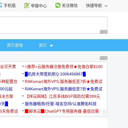
手机版
关注微信
快捷导航
举报中心
性选择
广告 商业广告，理
其它游戏
其它
广告 商业广告，理
，企业可开票
<推荐>云服务器注册免费领★充值白拿$100
器
█机房大带宽机柜Q:1006456867█
多种配置仅
RAKsmart海外VPS,服务器低至7折★免费试
00元起
用★
RAKsmart海外VPS,服务器低至7折★免费试
解决方案
用★
【祥云网络】江苏多线BGP高防仅需399元
/天█
服务器租用/托管-域名空间/认准腾佑科技
30天免费试
▉脚本云▉ChatGPT专用服务器 最低仅需
19元/月