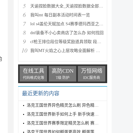
5
天谕捏脸数据大全_天谕捏脸数据全部汇总
6
我叫mt 每日副本活动时间表一览
7
lol s4盖伦天赋加点 S4赛季德玛西亚之力符文与出装推
8
dnf装备不小心卖商店了怎么办 如何找回
9
cf枪王排位段位等级奖励道具领取 段位等级奖励大全
10
我叫MT火焰之心上层攻略全面解析 挑战拉格罗斯
的
在线工具
高防CDN
万恒网络
代码格式化等
T级 防护
IDC服务商
最近更新的内容
洛克王国世界异色精灵怎么刷 异色精灵高效刷取指南
洛克王国世界新手如何上手 新手快速入门教学
洛克王国世界赛季限定精灵怎么刷 赛季限定奇遇精灵刷
洛克王国世界如何孵蛋更高效 孵蛋策略分享