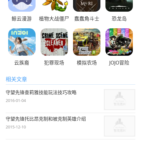
鲸云漫游
植物大战僵尸
蠢蠢角斗士
恐龙岛
云族裔
犯罪现场
模拟农场
JOJO冒险
相关文章
守望先锋查莉雅技能玩法技巧攻略
2016-01-04
守望先锋托比昂克制和被克制英雄介绍
2015-12-10