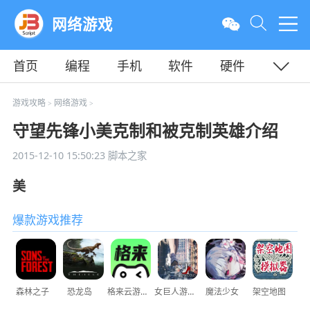
网络游戏
首页
编程
手机
软件
硬件
教程
平面
服务器
游戏攻略
网络游戏
>
>
守望先锋小美克制和被克制英雄介绍
2015-12-10 15:50:23
脚本之家
美
爆款游戏推荐
森林之子
恐龙岛
格来云游戏
女巨人游乐场
魔法少女
架空地图