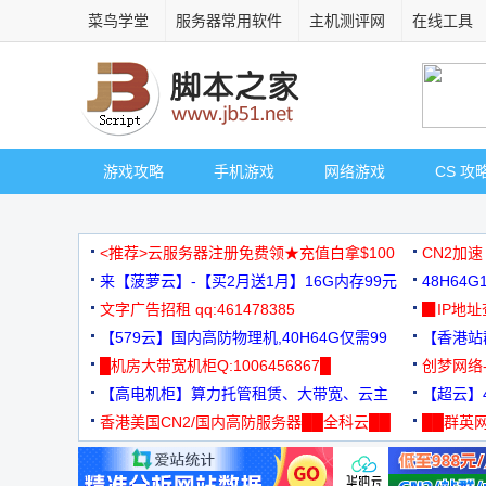
菜鸟学堂
服务器常用软件
主机测评网
在线工具
游戏攻略
手机游戏
网络游戏
CS 攻
<推荐>云服务器注册免费领★充值白拿$100
CN2加速
来【菠萝云】-【买2月送1月】16G内存99元
48H64
文字广告招租 qq:461478385
3000+
▉IP地
【579云】国内高防物理机,40H64G仅需99
【香港站群
元
█机房大带宽机柜Q:1006456867█
创梦网络
【高电机柜】算力托管租赁、大带宽、云主
88元/月
【超云】4
机
香港美国CN2/国内高防服务器██全科云██
██群英网
◆◆◆