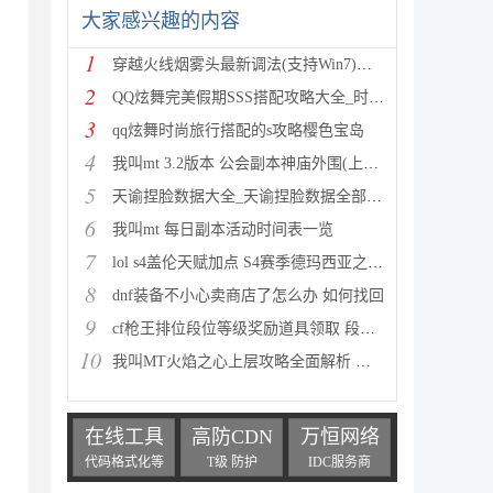
大家感兴趣的内容
1
穿越火线烟雾头最新调法(支持Win7)图文攻略
2
QQ炫舞完美假期SSS搭配攻略大全_时尚旅行完美假期1-15
3
qq炫舞时尚旅行搭配的s攻略樱色宝岛
4
我叫mt 3.2版本 公会副本神庙外围(上层)攻略心得
5
天谕捏脸数据大全_天谕捏脸数据全部汇总
6
我叫mt 每日副本活动时间表一览
7
lol s4盖伦天赋加点 S4赛季德玛西亚之力符文与出装推
8
dnf装备不小心卖商店了怎么办 如何找回
9
cf枪王排位段位等级奖励道具领取 段位等级奖励大全
10
我叫MT火焰之心上层攻略全面解析 挑战拉格罗斯
在线工具
高防CDN
万恒网络
代码格式化等
T级 防护
IDC服务商