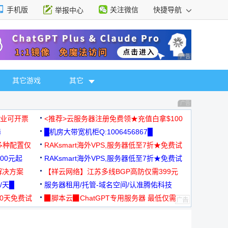
手机版
关注微信
快捷导航
举报中心
性选择
广告 商业广告，理
其它游戏
其它
广告 商业广告，理
，企业可开票
<推荐>云服务器注册免费领★充值白拿$100
器
█机房大带宽机柜Q:1006456867█
多种配置仅
RAKsmart海外VPS,服务器低至7折★免费试
00元起
用★
RAKsmart海外VPS,服务器低至7折★免费试
解决方案
用★
【祥云网络】江苏多线BGP高防仅需399元
/天█
服务器租用/托管-域名空间/认准腾佑科技
30天免费试
▉脚本云▉ChatGPT专用服务器 最低仅需
19元/月
择