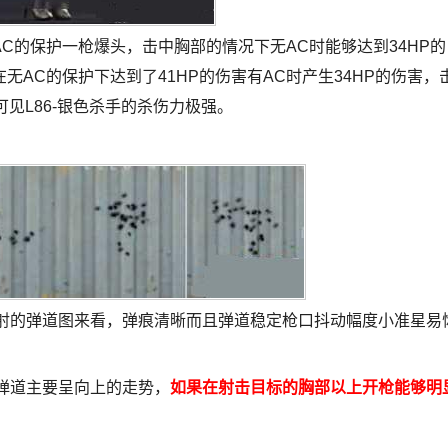
AC的保护一枪爆头，击中胸部的情况下无AC时能够达到34HP的
无AC的保护下达到了41HP的伤害有AC时产生34HP的伤害，
可见L86-银色杀手的杀伤力极强。
点射的弹道图来看，弹痕清晰而且弹道稳定枪口抖动幅度小准星易
看弹道主要呈向上的走势，
如果在射击目标的胸部以上开枪能够明