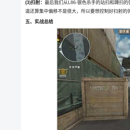
(3)扫射：
最后我们从L86-银色杀手的站扫和蹲扫
道还算集中偏移不是很大，所以要想控制好扫射的弹
五、实战总结