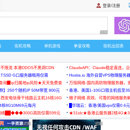
登录/注册
广告 商业广告，理
略
街机攻略
单机游戏
拳皇攻略
街机出招表
 不限流 本港DDOS不黑洞CDN
ClaudeAPI：Claude稳定直连
G1TSSD G口服务器租用仅需
Hostia.io 海外自营VPS物理服务
可免费测试
址查询▉ip归属地ip风险★天天免费查
万恒网络-国内高防物理服务器，
】250个随机IP 50M带宽 800元
99元/月起
香港、美国1-10G口宿主机低至35
-西安电信骨干线路云主机16核16G
微子网络 高效、可靠的网络服务
核8G10M69元每月
█华瑞云：香港/美国vps仅需0.6元
络██◆◆◆300G高防仅需599元
★31idc★香港云服务器2核4G★
用◆
广告 商业广告，理性选择
广告 商业广告，理性选