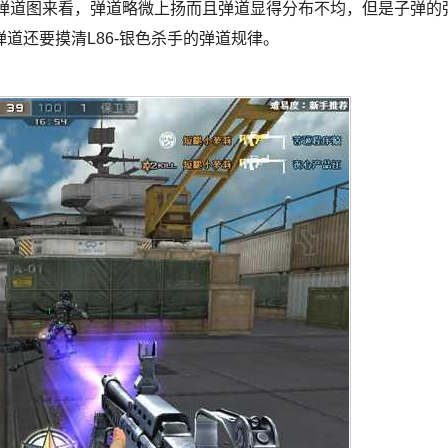
的弹道图来看，弹道略微上扬而且弹道显得分布不均，但是子弹的
道还要摸清L86-银色杀手的弹道规律。