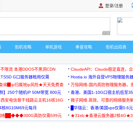
登录/注册
广告 商业广告，理
略
街机攻略
单机游戏
拳皇攻略
街机出招表
 不限流 本港DDOS不黑洞CDN
ClaudeAPI：Claude稳定直连
G1TSSD G口服务器租用仅需
Hostia.io 海外自营VPS物理服务
可免费测试
址查询▉ip归属地ip风险★天天免费查
万恒网络-国内高防物理服务器，
】250个随机IP 50M带宽 800元
99元/月起
香港、美国1-10G口宿主机低至35
-西安电信骨干线路云主机16核16G
微子网络 高效、可靠的网络服务
核8G10M69元每月
█华瑞云：香港/美国vps仅需0.6元
络██◆◆◆300G高防仅需599元
★31idc★香港云服务器2核4G★
用◆