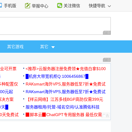
手机版
关注微信
快捷导航
举报中心
性选择
广告 商业广告，理
其它游戏
其它
广告 商业广告，理
，企业可开票
<推荐>云服务器注册免费领★充值白拿$100
器
█机房大带宽机柜Q:1006456867█
多种配置仅
RAKsmart海外VPS,服务器低至7折★免费试
00元起
用★
RAKsmart海外VPS,服务器低至7折★免费试
解决方案
用★
【祥云网络】江苏多线BGP高防仅需399元
/天█
服务器租用/托管-域名空间/认准腾佑科技
30天免费试
▉脚本云▉ChatGPT专用服务器 最低仅需
19元/月