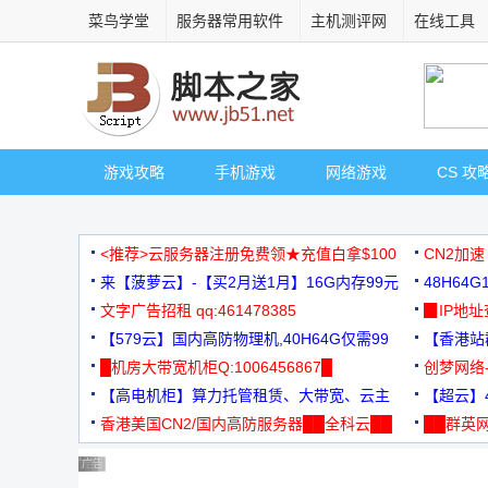
菜鸟学堂
服务器常用软件
主机测评网
在线工具
游戏攻略
手机游戏
网络游戏
CS 攻
<推荐>云服务器注册免费领★充值白拿$100
CN2加速
来【菠萝云】-【买2月送1月】16G内存99元
48H64
文字广告招租 qq:461478385
3000+
▉IP地
【579云】国内高防物理机,40H64G仅需99
【香港站群
元
█机房大带宽机柜Q:1006456867█
创梦网络
【高电机柜】算力托管租赁、大带宽、云主
88元/月
【超云】4
机
香港美国CN2/国内高防服务器██全科云██
██群英网
◆◆◆
广告 商业广告，理性选择
广告 商业广告，理性选择
广告 商业广告，理性选择
广告 商业广告，理性选择
广告 商业广告，理性选择