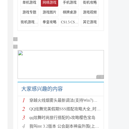
单机游戏
网络游戏
手机游戏
街机攻略
游戏专题
游戏图片
棋牌桌游
游戏视频
街机游戏出招表
拳皇攻略
CS1.5 CS1.6攻略
其它游戏
广告 商业广告，理性选择
广告 商业广告，理性选择
广告 商业广告，理性
大家感兴趣的内容
1
穿越火线烟雾头最新调法(支持Win7)图文攻略
2
QQ炫舞完美假期SSS搭配攻略大全_时尚旅行完美假期1-15
3
qq炫舞时尚旅行搭配的s攻略樱色宝岛
4
我叫mt 3.2版本 公会副本神庙外围(上层)攻略心得