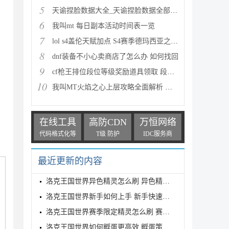
5
天谕捏脸数据大全_天谕捏脸数据全部汇总
6
我叫mt 每日副本活动时间表一览
7
lol s4盖伦天赋加点 S4赛季德玛西亚之力符文与出装推
8
dnf装备不小心卖商店了怎么办 如何找回
9
cf枪王排位段位等级奖励道具领取 段位等级奖励大全
10
我叫MT火焰之心上层攻略全面解析 挑战拉格罗斯
在线工具
高防CDN
万恒网络
代码格式化等
T级 防护
IDC服务商
最近更新的内容
洛克王国世界异色精灵怎么刷 异色精灵高效刷取指南
洛克王国世界新手如何上手 新手快速入门教学
洛克王国世界赛季限定精灵怎么刷 赛季限定奇遇精灵刷
洛克王国世界如何孵蛋更高效 孵蛋策略分享